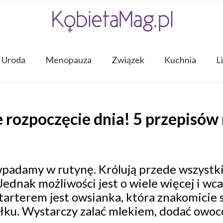
Uroda
Menopauza
Związek
Kuchnia
L
 rozpoczęcie dnia! 5 przepisów
wpadamy w rutynę. Królują przede wszystk
ednak możliwości jest o wiele więcej i wc
tarterem jest owsianka, która znakomicie s
ku. Wystarczy zalać mlekiem, dodać owoców 