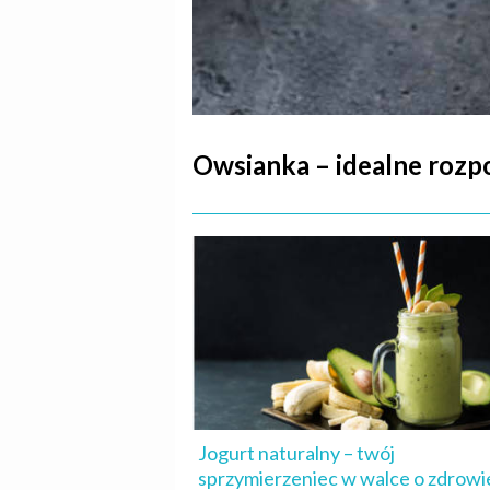
Owsianka – idealne rozp
Jogurt naturalny – twój
sprzymierzeniec w walce o zdrowi