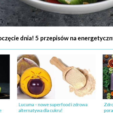
oczęcie dnia! 5 przepisów na energetyczn
Lucuma – nowe superfood i zdrowa
Zdro
e
alternatywa dla cukru!
pora