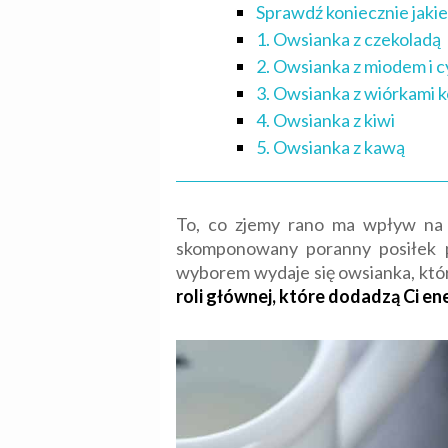
Sprawdź koniecznie jaki
1. Owsianka z czekoladą
2. Owsianka z miodem i
3. Owsianka z wiórkami k
4. Owsianka z kiwi
5. Owsianka z kawą
To, co zjemy rano ma wpływ na 
skomponowany poranny posiłek p
wyborem wydaje się owsianka, któr
roli głównej, które dodadzą Ci ene