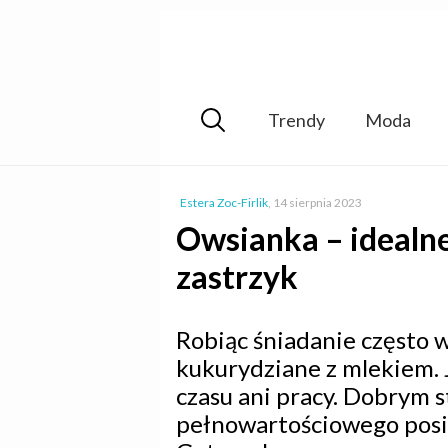
Trendy
Moda
Estera Zoc-Firlik
,
14 sierpnia 2023
Owsianka – idealne
zastrzyk
Robiąc śniadanie często 
kukurydziane z mlekiem. J
czasu ani pracy. Dobrym s
pełnowartościowego posił