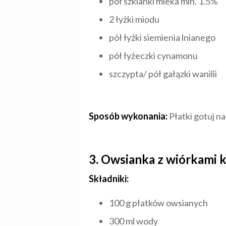
pół szklanki mleka min. 1.5%
2 łyżki miodu
pół łyżki siemienia lnianego
pół łyżeczki cynamonu
szczypta/ pół gałązki wanilii
Sposób wykonania:
Płatki gotuj na
3. Owsianka z wiórkami k
Składniki:
100 g płatków owsianych
300 ml wody