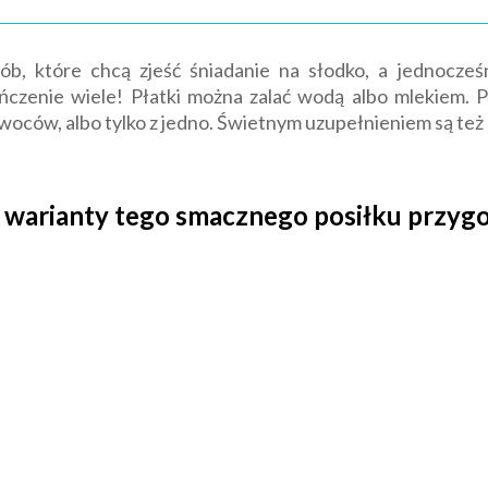
b, które chcą zjeść śniadanie na słodko, a jednocze
ończenie wiele! Płatki można zalać wodą albo mlekiem.
ców, albo tylko z jedno. Świetnym uzupełnieniem są też 
e warianty tego smacznego posiłku przyg