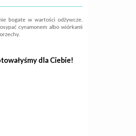
śnie bogate w wartości odżywcze.
 Posypać cynamonem albo wiórkami
orzechy.
otowałyśmy dla Ciebie!