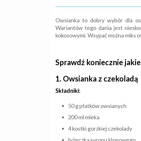
Owsianka to dobry wybór dla osó
Wariantów tego dania jest niesk
kokosowymi. Wsypać można miks owo
Sprawdź koniecznie jaki
1. Owsianka z czekoladą
Składniki:
50 g płatków owsianych
200 ml mleka
4 kostki gorzkiej czekolady
łyżeczka syropu klonowego