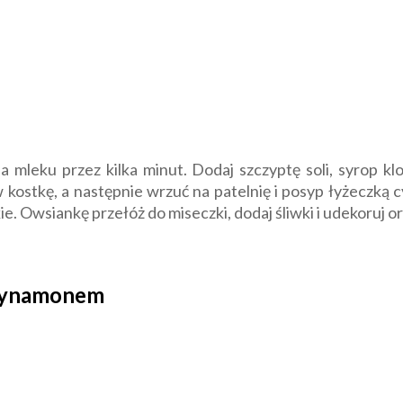
na mleku przez kilka minut. Dodaj szczyptę soli, syrop k
e w kostkę, a następnie wrzuć na patelnię i posyp łyżeczk
e. Owsiankę przełóż do miseczki, dodaj śliwki i udekoruj o
 cynamonem