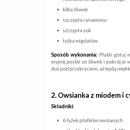
kilka śliwek
szczypta cynamonu
szczypta soli
łyżka migdałów
Sposób wykonania:
Płatki gotuj 
wyjmij pestki ze śliwek i pokrój j
duś pod przykryciem, aż będą miękki
2. Owsianka z miodem i
Składniki:
6 łyżek płatków owsianych