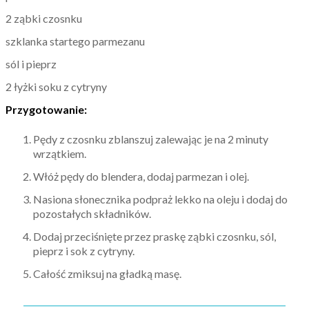
2 ząbki czosnku
szklanka startego parmezanu
sól i pieprz
2 łyżki soku z cytryny
Przygotowanie:
Pędy z czosnku zblanszuj zalewając je na 2 minuty
wrzątkiem.
Włóż pędy do blendera, dodaj parmezan i olej.
Nasiona słonecznika podpraż lekko na oleju i dodaj do
pozostałych składników.
Dodaj przeciśnięte przez praskę ząbki czosnku, sól,
pieprz i sok z cytryny.
Całość zmiksuj na gładką masę.