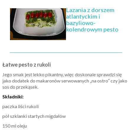
Lazania z dorszem
atlantyckim i
bazyliowo-
kolendrowym pesto
Łatwe pesto z rukoli
Jego smak jest lekko pikantny, więc doskonale sprawdzi się
jako dodatek do makaronów serwowanych „na ostro” czy jako
sos do przekąsek.
Składniki:
paczka liści rukoli
pół szklanki startych migdałów
150 ml oleju