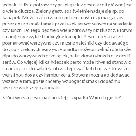
jednak, że lista potraw czy przekąsek z pesto z roli główne jest
o wiele dłuższa. Zielony gęsty sos świetnie nadaje się np. do
kanapek. Może być on zamiennikiem masła czy margaryny
przez co urozmaici smak przekąsek serwowanych na śniadanie
czy lunch. Do tego będzie o wiele zdrowszy niż tłuszcz, którym
smarujemy zwykle tradycyjne kanapki. Pesto można także
posmarować warzywne czy mięsne naleśniki czy dodawać go
do zup z zielonych warzyw. Ponadto może on pełnić rolę także
dipu do warzywnych przekąsek, paluszków rybnych czy deski
serów. Co więcej, kilka łyżeczek pesto może również stanowić
smaczny sos do sałatek lub zastępować ketchup w zdrowszej
wersji hot-doga czy hamburgera. Słowem można go dodawać
wszędzie tam, gdzie chcemy wzbogacić smak i dodać mu
jeszcze większego aromatu.
Która wersja pesto najbardziej przypadła Wam do gustu?