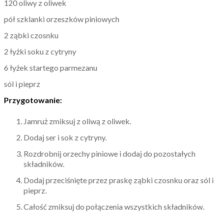
120 oliwy z oliwek
pół szklanki orzeszków piniowych
2 ząbki czosnku
2 łyżki soku z cytryny
6 łyżek startego parmezanu
sól i pieprz
Przygotowanie:
Jamruż zmiksuj z oliwą z oliwek.
Dodaj ser i sok z cytryny.
Rozdrobnij orzechy piniowe i dodaj do pozostałych
składników.
Dodaj przeciśnięte przez praskę ząbki czosnku oraz sól i
pieprz.
Całość zmiksuj do połączenia wszystkich składników.