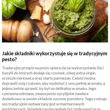
Jakie składniki wykorzystuje się w tradycyjnym
pesto?
Tradycyjny przepis na pesto opiera się na wykorzystaniu liści
bazylii do których dodaje się czosnek, oliwę extra virgin,
orzeszki nerkowca oraz starty parmezan. Całość można
doprawić solą i cukrem, aby wydobyć z sosu pełnię aromatu, a
jednocześnie sprawić, by był on delikatny w smaku. Jego
czerwona odmiana, zwana pesto sycylijskie zawiera
dodatkowo w swoim składzie suszone pomidory. Tego rodzaju
sos tradycyjnie wytwarzany jest w marmurowych
moździerzach. Składniki można jednak też zmiksować przy