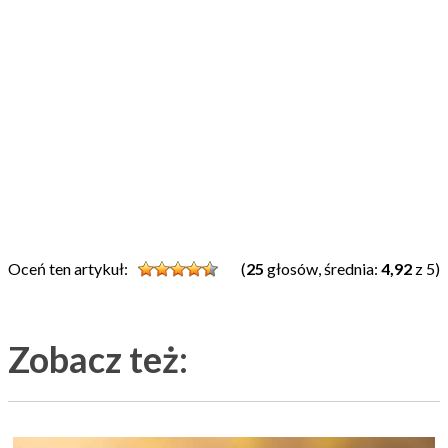
Oceń ten artykuł:
(
25
głosów, średnia:
4,92
z 5)
Zobacz też: