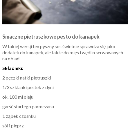
Smaczne pietruszkowe pesto do kanapek
W takiej wersji ten pyszny sos świetnie sprawdza się jako
dodatek do kanapek, ale także do mięs i wędlin serwowanych
na obiad.
Składniki:
2 pęczki natki pietruszki
1/3 szklanki pestek z dyni
ok. 100 ml oleju
garść startego parmezanu
1 ząbek czosnku
sól i pieprz