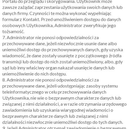
Portalu do przeglądu i skorygowania. Użytkownik może
zawsze zażądać zaprzestania użytkowania swoich danych lub
danych firmy. Czynności te można wykonać wypełniając
formularz Kontakt. Przed umożliwieniem dostępu do danych
osobowych Użytkownika, Administrator zweryfikuje jego
tożsamość.
7. Administrator nie ponosi odpowiedzialności za
przechowywane dane, jeżeli niezwłocznie usunie dane albo
uniemożliwi dostęp do przechowywanych danych, gdy uzyska
wiadomość, że dane zostały usunięte z początkowego źródła
transmisji lub dostęp do nich został uniemożliwiony, albo, gdy
sąd lub inny właściwy organ nakazał usunięcie danych lub
uniemożliwienie do nich dostępu.
8. Administrator nie ponosi odpowiedzialności za
przechowywane dane, jeżeli udostępniając zasoby systemu
teleinformatycznego w celu przechowywania danych
Użytkownika, nie wie o bezprawnym charakterze danych lub
związanej z nimi działalności, a w razie otrzymania urzędowego
zawiadomienia lub uzyskania wiarygodnej wiadomości o
bezprawnym charakterze danych lub związanej z nimi
działalności niezwłocznie uniemożliwi dostęp do tych danych.
9. Jeżeli Administrator otrzymał zawiadomienie o bezprawnym