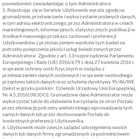
powiadomień zawiadamiając o tym Administratora
5. Rejestrując się w Serwisie Użytkownik wyraża zgodę na
gromadzenie, przetwarzanie i wykorzystanie podanych danych,
w tym adresu elektronicznego, przez Administratora w celach
marketingowych, informacyjnych, statystycznych, publikacji w
środkach masowego przekazu zachowań i preferencji
Użytkowników z przeznaczeniem wyników tych badań na
potrzeby polepszenia jakości usług świadczonych przez
Administratora: Zgodnie z art. 13 rozporządzenia Parlamentu
Europejskiego i Rady (UE) 2016/679 z dnia 27 kwietnia 2016 r.
w sprawie ochrony osób fizycznych w związku z
przetwarzaniem danych osobowych i w sprawie swobodnego
przepływu takich danych oraz uchylenia dyrektywy 95/46/WE
(tekst w języku polskim: Dziennik Urzędowy Unii Europejskiej,
Nr 4.5.2016) (RODO). Gromadzone dane Administrator może
wykorzystać także do ułatwienia korzystania ze stron Portalu
przez eliminację potrzeby wielokrotnego wprowadzania tych
samych danych lub przez dostosowanie Portalu do
konkretnych preferencji Użytkownika.
6. Użytkownik może zawsze zażądać udostępnienia swoich
danych lub danych firmy zgromadzonych za pośrednictwem