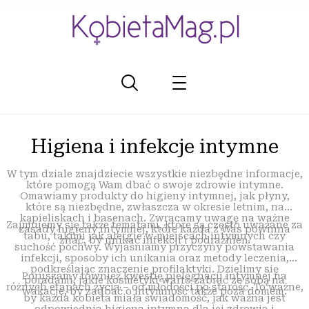
Higiena i infekcje intymne
W tym dziale znajdziecie wszystkie niezbędne informacje,
które pomogą Wam dbać o swoje zdrowie intymne.
Omawiamy produkty do higieny intymnej, jak płyny,
które są niezbędne, zwłaszcza w okresie letnim, na
kąpieliskach i basenach. Zwracamy uwagę na ważne
Zajmujemy się także tematami, które są często uważane za
zasady higieny intymnej, które każda z Was powinna
tabu, takimi jak alergie w miejscach intymnych czy
znać, by unikać infekcji i podrażnień.
suchość pochwy. Wyjaśniamy przyczyny powstawania
infekcji, sposoby ich unikania oraz metody leczenia,
podkreślając znaczenie profilaktyki. Dzielimy się
Poruszamy również kwestię pielęgnacji intymnej na
poradami, jakie kosmetyki warto zabrać ze sobą na
różnych etapach życia – od młodości po starość. To ważne,
wakacje, by zadbać o intymność także poza domem.
by każda kobieta miała świadomość, jak ważna jest