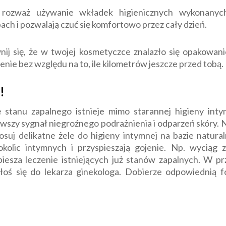
rozważ używanie wkładek higienicznych wykonanych
ach i pozwalają czuć się komfortowo przez cały dzień.
nij się, że w twojej kosmetyczce znalazło się opakowan
enie bez względu na to, ile kilometrów jeszcze przed tobą.
!
 stanu zapalnego istnieje mimo starannej higieny int
rwszy sygnał niegroźnego podrażnienia i odparzeń skóry. 
suj delikatne żele do higieny intymnej na bazie natura
okolic intymnych i przyspieszają gojenie. Np. wyciąg 
piesza leczenie istniejących już stanów zapalnych. W p
zgłoś się do lekarza ginekologa. Dobierze odpowiednią 