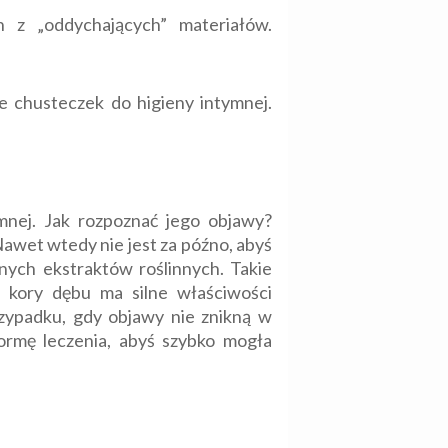
 z „oddychających” materiałów.
ie chusteczek do higieny intymnej.
ymnej. Jak rozpoznać jego objawy?
Nawet wtedy nie jest za późno, abyś
lnych ekstraktów roślinnych. Takie
z kory dębu ma silne właściwości
rzypadku, gdy objawy nie znikną w
formę leczenia, abyś szybko mogła