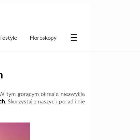
ifestyle
Horoskopy
h
! W tym gorącym okresie niezwykle
ych
. Skorzystaj z naszych porad i nie