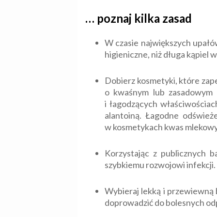
… poznaj kilka zasad
W czasie największych upałów
higieniczne, niż długa kąpiel 
Dobierz kosmetyki, które zape
o kwaśnym lub zasadowym od
i łagodzących właściwościach
alantoiną. Łagodne odśwież
w kosmetykach kwas mlekowy w
Korzystając z publicznych b
szybkiemu rozwojowi infekcji.
Wybieraj lekką i przewiewną 
doprowadzić do bolesnych od