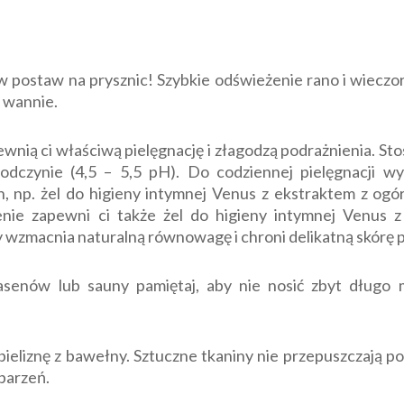
 postaw na prysznic! Szybkie odświeżenie rano i wieczor
w wannie.
wnią ci właściwą pielęgnację i złagodzą podrażnienia. Stos
czynie (4,5 – 5,5 pH). Do codziennej pielęgnacji wy
, np. żel do higieny intymnej Venus z ekstraktem z ogó
enie zapewni ci także żel do higieny intymnej Venus 
zmacnia naturalną równowagę i chroni delikatną skórę p
asenów lub sauny pamiętaj, aby nie nosić zbyt długo 
bieliznę z bawełny. Sztuczne tkaniny nie przepuszczają p
parzeń.