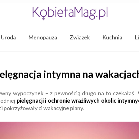
Uroda
Menopauza
Związek
Kuchnia
L
lęgnacja intymna na wakacjac
ktywny wypoczynek – z pewnością długo na to czekałaś
iedniej
pielęgnacji i ochronie wrażliwych okolic intymn
i pokrzyżowały ci wakacyjne plany.