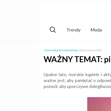
Trendy
Moda
Dziennikarki KobietaMag
,
28 września 2025
WAŻNY TEMAT: pie
Upalne lato, morskie kąpiele i a
ważne jest, aby pamiętać o odpow
pozwól, aby uporczywe dolegliwośc