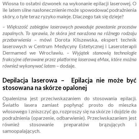
Wiosna to ostatni dzwonek na wykonanie epilacji laserowej. O
ile latem silne nasłonecznienie może spowodować podrażnienia
skóry, o tyle teraz ryzyko maleje. Dlaczego tak się dzieje?
–
Większość zabiegów laserowych powoduje powstanie procesów
zapalnych.
To sprawia, że skóra jest narażona na różnego rodzaju
przebarwienia
– mówi Dorota Kliszewska, ekspert technik
laserowych w Centrum Medycyny Estetycznej i Laseroterapii
Dermamed we Wrocławiu. –
Wyjątek stanowią technologie
frakcyjne oferowane przez platformę laserową eMax, które można
również wykonywać latem
– dodaje.
Depilacja laserowa – Epilacja nie może być
stosowana na skórze opalonej
Opalenizna jest przeciwskazaniem do stosowania epilacji.
Światło lasera zamiast popłynąć prosto do mieszka
włosowego i zniszczyć go, rozproszy się na skórze i dojdzie do
podrażnienia (oparzenie, odbarwienie). Przeciwskazaniem jest
również stosowanie preparatów brązujących i
samoopalających.