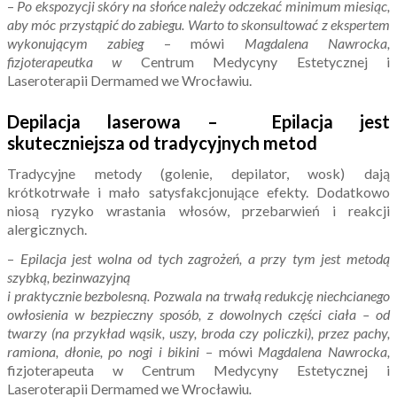
–
Po ekspozycji skóry na słońce należy odczekać minimum miesiąc,
aby móc przystąpić do zabiegu. Warto to skonsultować z ekspertem
wykonującym zabieg
– mówi
Magdalena Nawrocka,
fizjoterapeutka w
Centrum Medycyny Estetycznej i
Laseroterapii Dermamed we Wrocławiu.
Depilacja laserowa – Epilacja jest
skuteczniejsza od tradycyjnych metod
Tradycyjne metody (golenie, depilator, wosk) dają
krótkotrwałe i mało satysfakcjonujące efekty. Dodatkowo
niosą ryzyko wrastania włosów, przebarwień i reakcji
alergicznych.
–
Epilacja jest wolna od tych zagrożeń, a przy tym jest metodą
szybką, bezinwazyjną
i praktycznie bezbolesną. Pozwala na trwałą redukcję niechcianego
owłosienia w bezpieczny sposób, z dowolnych części ciała – od
twarzy (na przykład wąsik, uszy, broda czy policzki), przez pachy,
ramiona, dłonie, po nogi i bikini
– mówi
Magdalena Nawrocka,
fizjoterapeuta w Centrum Medycyny Estetycznej i
Laseroterapii Dermamed we Wrocławiu
.