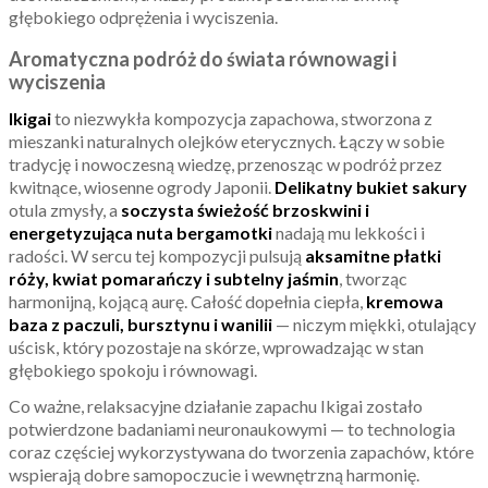
głębokiego odprężenia i wyciszenia.
Aromatyczna podróż do świata równowagi i
wyciszenia
Ikigai
to niezwykła kompozycja zapachowa, stworzona z
mieszanki naturalnych olejków eterycznych. Łączy w sobie
tradycję i nowoczesną wiedzę, przenosząc w podróż przez
kwitnące, wiosenne ogrody Japonii.
Delikatny bukiet sakury
otula zmysły, a
soczysta świeżość brzoskwini i
energetyzująca nuta bergamotki
nadają mu lekkości i
radości. W sercu tej kompozycji pulsują
aksamitne płatki
róży, kwiat pomarańczy i subtelny jaśmin
, tworząc
harmonijną, kojącą aurę. Całość dopełnia ciepła,
kremowa
baza z paczuli, bursztynu i wanilii
— niczym miękki, otulający
uścisk, który pozostaje na skórze, wprowadzając w stan
głębokiego spokoju i równowagi.
Co ważne, relaksacyjne działanie zapachu Ikigai zostało
potwierdzone badaniami neuronaukowymi — to technologia
coraz częściej wykorzystywana do tworzenia zapachów, które
wspierają dobre samopoczucie i wewnętrzną harmonię.