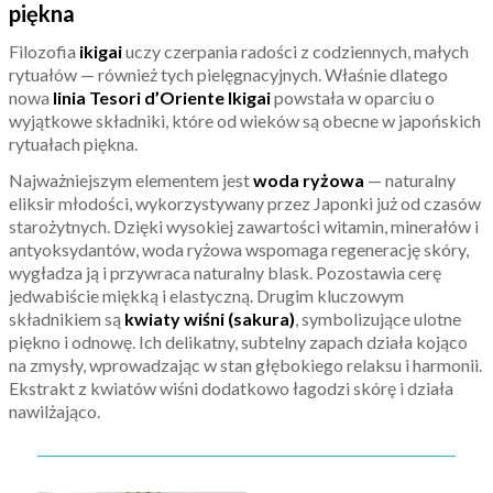
piękna
Filozofia
ikigai
uczy czerpania radości z codziennych, małych
rytuałów — również tych pielęgnacyjnych. Właśnie dlatego
nowa
linia Tesori d’Oriente Ikigai
powstała w oparciu o
wyjątkowe składniki, które od wieków są obecne w japońskich
rytuałach piękna.
Najważniejszym elementem jest
woda ryżowa
— naturalny
eliksir młodości, wykorzystywany przez Japonki już od czasów
starożytnych. Dzięki wysokiej zawartości witamin, minerałów i
antyoksydantów, woda ryżowa wspomaga regenerację skóry,
wygładza ją i przywraca naturalny blask. Pozostawia cerę
jedwabiście miękką i elastyczną. Drugim kluczowym
składnikiem są
kwiaty wiśni (sakura)
, symbolizujące ulotne
piękno i odnowę. Ich delikatny, subtelny zapach działa kojąco
na zmysły, wprowadzając w stan głębokiego relaksu i harmonii.
Ekstrakt z kwiatów wiśni dodatkowo łagodzi skórę i działa
nawilżająco.