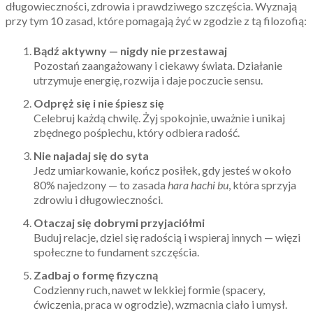
długowieczności, zdrowia i prawdziwego szczęścia. Wyznają
przy tym 10 zasad, które pomagają żyć w zgodzie z tą filozofią:
Bądź aktywny — nigdy nie przestawaj
Pozostań zaangażowany i ciekawy świata. Działanie
utrzymuje energię, rozwija i daje poczucie sensu.
Odpręż się i nie śpiesz się
Celebruj każdą chwilę. Żyj spokojnie, uważnie i unikaj
zbędnego pośpiechu, który odbiera radość.
Nie najadaj się do syta
Jedz umiarkowanie, kończ posiłek, gdy jesteś w około
80% najedzony — to zasada
hara hachi bu
, która sprzyja
zdrowiu i długowieczności.
Otaczaj się dobrymi przyjaciółmi
Buduj relacje, dziel się radością i wspieraj innych — więzi
społeczne to fundament szczęścia.
Zadbaj o formę fizyczną
Codzienny ruch, nawet w lekkiej formie (spacery,
ćwiczenia, praca w ogrodzie), wzmacnia ciało i umysł.