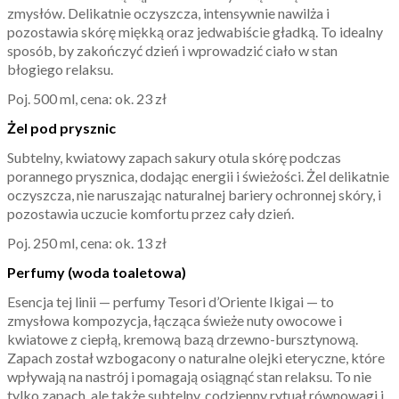
zmysłów. Delikatnie oczyszcza, intensywnie nawilża i
pozostawia skórę miękką oraz jedwabiście gładką. To idealny
sposób, by zakończyć dzień i wprowadzić ciało w stan
błogiego relaksu.
Poj. 500 ml, cena: ok. 23 zł
Żel pod prysznic
Subtelny, kwiatowy zapach sakury otula skórę podczas
porannego prysznica, dodając energii i świeżości. Żel delikatnie
oczyszcza, nie naruszając naturalnej bariery ochronnej skóry, i
pozostawia uczucie komfortu przez cały dzień.
Poj. 250 ml, cena: ok. 13 zł
Perfumy (woda toaletowa)
Esencja tej linii — perfumy Tesori d’Oriente Ikigai — to
zmysłowa kompozycja, łącząca świeże nuty owocowe i
kwiatowe z ciepłą, kremową bazą drzewno-bursztynową.
Zapach został wzbogacony o naturalne olejki eteryczne, które
wpływają na nastrój i pomagają osiągnąć stan relaksu. To nie
tylko zapach, ale także subtelny, codzienny rytuał równowagi i