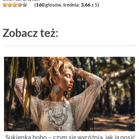
(
160
głosów, średnia:
3,66
z 5)
Zobacz też:
Sukienka boho – czym się wyróżnia, jak ją nosić