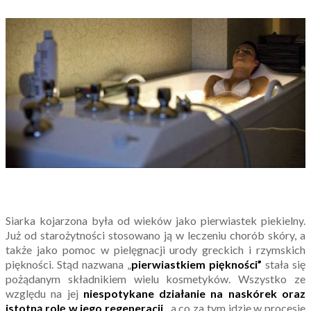
Siarka kojarzona była od wieków jako pierwiastek piekielny.
Już od starożytności stosowano ją w leczeniu chorób skóry, a
także jako pomoc w pielęgnacji urody greckich i rzymskich
piękności. Stąd nazwana „
pierwiastkiem piękności”
stała się
pożądanym składnikiem wielu kosmetyków. Wszystko ze
względu na jej
niespotykane działanie na naskórek oraz
istotną rolę w jego regeneracji
, a co za tym idzie w procesie