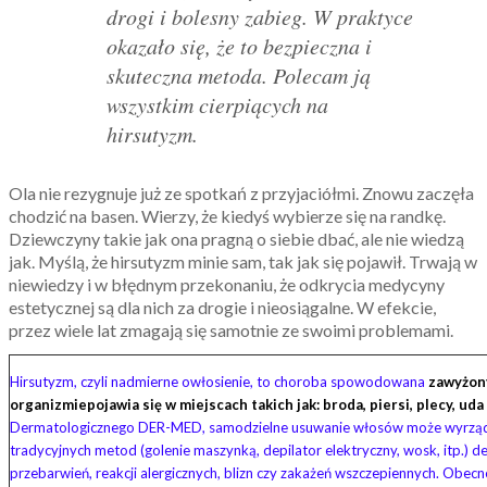
drogi i bolesny zabieg. W praktyce
okazało się, że to bezpieczna i
skuteczna metoda. Polecam ją
wszystkim cierpiących na
hirsutyzm.
Ola nie rezygnuje już ze spotkań z przyjaciółmi. Znowu zaczęła
chodzić na basen. Wierzy, że kiedyś wybierze się na randkę.
Dziewczyny takie jak ona pragną o siebie dbać, ale nie wiedzą
jak. Myślą, że hirsutyzm minie sam, tak jak się pojawił. Trwają w
niewiedzy i w błędnym przekonaniu, że odkrycia medycyny
estetycznej są dla nich za drogie i nieosiągalne. W efekcie,
przez wiele lat zmagają się samotnie ze swoimi problemami.
Hirsutyzm, czyli nadmierne owłosienie, to choroba spowodowana
zawyżon
organizmie
pojawia się w miejscach takich jak: broda, piersi, plecy, uda
Dermatologicznego DER-MED, samodzielne usuwanie włosów może wyrządzi
tradycyjnych metod (golenie maszynką, depilator elektryczny, wosk, itp.) de
przebarwień, reakcji alergicznych, blizn czy zakażeń wszczepiennych. Obecne