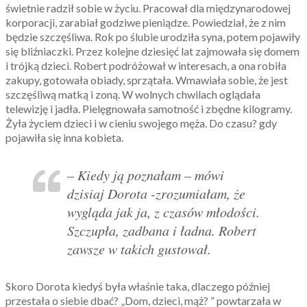
świetnie radził sobie w życiu. Pracował dla międzynarodowej
korporacji, zarabiał godziwe pieniądze. Powiedział, że z nim
będzie szczęśliwa. Rok po ślubie urodziła syna, potem pojawiły
się bliźniaczki. Przez kolejne dziesięć lat zajmowała się domem
i trójką dzieci. Robert podróżował w interesach, a ona robiła
zakupy, gotowała obiady, sprzątała. Wmawiała sobie, że jest
szczęśliwą matką i zoną. W wolnych chwilach oglądała
telewizję i jadła. Pielęgnowała samotność i zbędne kilogramy.
Żyła życiem dzieci i w cieniu swojego męża. Do czasu? gdy
pojawiła się inna kobieta.
– Kiedy ją poznałam – mówi
dzisiaj Dorota -zrozumiałam, że
wygląda jak ja, z czasów młodości.
Szczupła, zadbana i ładna. Robert
zawsze w takich gustował.
Skoro Dorota kiedyś była właśnie taka, dlaczego później
przestała o siebie dbać? „Dom, dzieci, mąż? ” powtarzała w