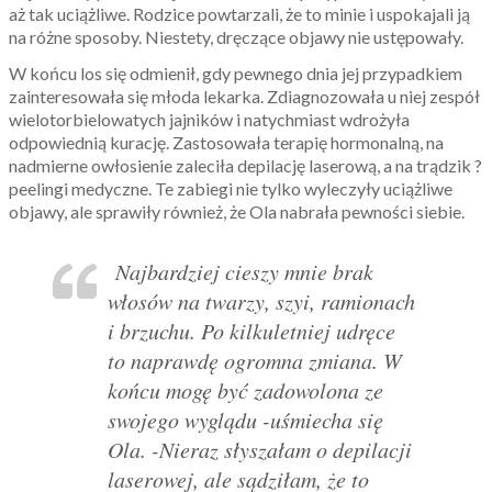
aż tak uciążliwe. Rodzice powtarzali, że to minie i uspokajali ją
na różne sposoby. Niestety, dręczące objawy nie ustępowały.
W końcu los się odmienił, gdy pewnego dnia jej przypadkiem
zainteresowała się młoda lekarka. Zdiagnozowała u niej zespół
wielotorbielowatych jajników i natychmiast wdrożyła
odpowiednią kurację. Zastosowała terapię hormonalną, na
nadmierne owłosienie zaleciła depilację laserową, a na trądzik ?
peelingi medyczne. Te zabiegi nie tylko wyleczyły uciążliwe
objawy, ale sprawiły również, że Ola nabrała pewności siebie.
Najbardziej cieszy mnie brak
włosów na twarzy, szyi, ramionach
i brzuchu. Po kilkuletniej udręce
to naprawdę ogromna zmiana. W
końcu mogę być zadowolona ze
swojego wyglądu -uśmiecha się
Ola. -Nieraz słyszałam o depilacji
laserowej, ale sądziłam, że to