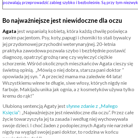
pozwalają przeprowadzić zabieg szybko i bezboleśnie. Są przy tym niezwykl
Bo najważniejsze jest niewidoczne dla oczu
Agata
jest wspaniałą kobietą, która każdą chwilę poświęca
swoim pacjentom. Psy, koty, papugi i chomiki to stali bywalcy
jej przydomowej przychodni weterynaryjnej. 20-letnia
praktyka zawodowa pozwala szybo i bezbłędnie postawić
diagnozę, opatrzyć groźną ranę czy wyleczyć ciężkie
schorzenie. Wśród okolicznych mieszkańców Agata cieszy się
świetną opinią. „Mówią o niej dobra, starsza pani doktor ”
opowiada jej syn. ” A przecież mama ma zaledwie 44 lata!
Wszystkiemu winne te długie, siwe włosy, których nigdy nie
farbuje. Makijażu unika jak ognia, a z kosmetyków używa tylko
kremu do rąk!”
Ulubioną sentencją Agaty jest
słynne zdanie z „Małego
Księcia”
: „Najważniejsze jest niewidoczne dla oczu”. Przez całe
życie towarzyszyła jej ta zasada i według niej wychowywała
swoje dzieci. I choć żaden z podopiecznych Agaty nie narzekał
nigdy na wygląd swojej pani doktor, to rodzina w końcu