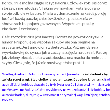
kółko. ?Nie można ciągle liczyć kalorii. Człowiek robi się coraz
starszy, a nie młodszy?. Takimi wymówkami witała co rano
swoje odbicie w lustrze. Miała wytłumaczenie na każdą porcję
lodów i każdą paczkę chipsów. Szukała pocieszenia w
słodyczach i napojach gazowanych. Wypełniała pustkę
ciastkami i czekoladą.
Całe szczęście dziś jest inaczej. Dorota na powrót odzyskuje
humor. Proponuję jej wspólne zakupy, ale ona biegnie na
przystanek. Jest umówiona z dietetyczką. Później idzie na
wywiadówkę do syna, a jutro zaczyna zajęcia na uczelni. Patrzę
jak zielony plecak znika w autobusie, a ona macha do mnie zza
szyby. Cieszę się, że już nie musi wypełniać pustki.
Według Anette J. Dobson z Uniwersytetu w Queensland
ciało kobiety będ
zwiększonej wagi. Stąd ciężko jej potem zrzucić zbędne kilogramy.
Bad
australijskich kobiet pokazały, że tryb życia, poród i stan cywilny mają isto
małżeństwa mężatki z dziećmi przybierały na wadze bardziej niż kobiety 
autorów badań, dużą rolę w utrzymaniu optymalnej wagi i mniejszej tenden
kobiety.