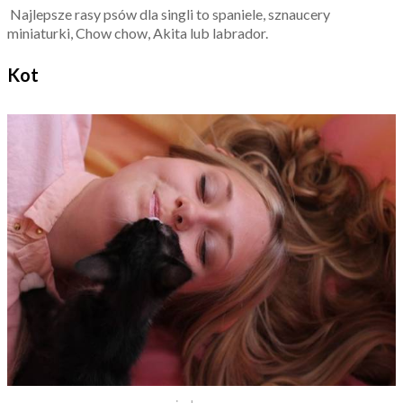
Najlepsze rasy psów dla singli to spaniele, sznaucery
miniaturki, Chow chow, Akita lub labrador.
Kot