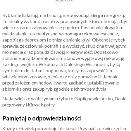
Rybki nie hałasują, nie brudzą, nie powodują alergii i nie gryzą.
To idealny wybór dla osób zapracowanych, które nie mają zbyt
wiele czasu na zajmowanie się pupilem. Posiadanie akwarium
ma działanie terapeutyczne, wspomaga rekonwalescencję,
zapobiega depresjom i obniża ciśnienie krwi. Obecność rybek
sprawia, że człowiek potrafi się wyciszyć, skupić na trwającym
momencie oraz pobudzić swoją kreatywność. Dodatkowo
starannie urządzone akwarium stanowi wyjątkową dekorację
każdego wnętrza. W kulturach Dalekiego Wschodu ryby są
symbolem dostatku i bogactwa, który ma zapewnić ich
właścicielom zdrowie, pieniądze oraz pomyślność. Jednak
przed założeniem hodowli warto zadbać o ustabilizowanie
zbiornika oraz zakup ryb zgodnie z ich trybem życia.
Najłatwiejsze w utrzymaniu ryby to Gupik pawie oczko, Danio
pręgowany i Kirysek pstry.
Pamiętaj o odpowiedzialności
Każdy człowiek potrzebuje bliskości. Przyjaźń ze zwierzęciem