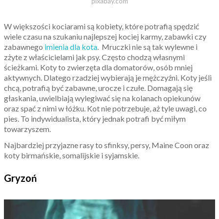
pixabay.com
W większości kociarami są kobiety, które potrafią spędzić
wiele czasu na szukaniu najlepszej kociej karmy, zabawki czy
zabawnego
imienia dla kota
. Mruczki nie są tak wylewne i
zżyte z właścicielami jak psy. Często chodzą własnymi
ścieżkami. Koty to zwierzęta dla domatorów, osób mniej
aktywnych. Dlatego rzadziej wybierają je mężczyźni. Koty jeśli
chcą, potrafią być zabawne, urocze i czułe. Domagają się
głaskania, uwielbiają wylegiwać się na kolanach opiekunów
oraz spać z nimi w łóżku. Kot nie potrzebuje, aż tyle uwagi, co
pies. To indywidualista, który jednak potrafi być miłym
towarzyszem.
Najbardziej przyjazne rasy to sfinksy, persy, Maine Coon oraz
koty birmańskie, somalijskie i syjamskie.
Gryzoń