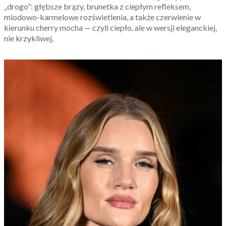
„drogo”: głębsze brązy, brunetka z ciepłym refleksem,
miodowo-karmelowe rozświetlenia, a także czerwienie w
kierunku cherry mocha — czyli ciepło, ale w wersji eleganckiej,
nie krzykliwej.