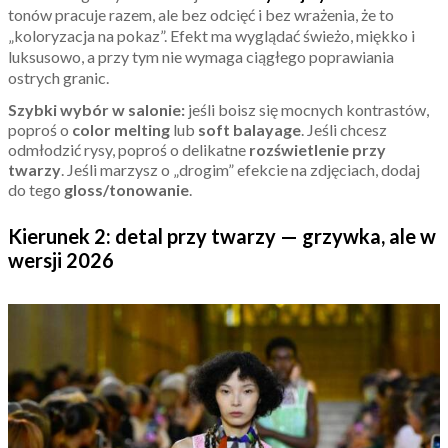
tonów pracuje razem, ale bez odcięć i bez wrażenia, że to
„koloryzacja na pokaz”. Efekt ma wyglądać świeżo, miękko i
luksusowo, a przy tym nie wymaga ciągłego poprawiania
ostrych granic.
Szybki wybór w salonie:
jeśli boisz się mocnych kontrastów,
poproś o
color melting
lub
soft balayage
. Jeśli chcesz
odmłodzić rysy, poproś o delikatne
rozświetlenie przy
twarzy
. Jeśli marzysz o „drogim” efekcie na zdjęciach, dodaj
do tego
gloss/tonowanie
.
Kierunek 2: detal przy twarzy — grzywka, ale w
wersji 2026