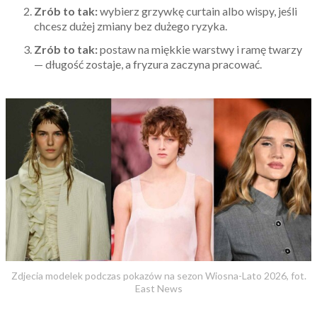
Zrób to tak:
wybierz grzywkę curtain albo wispy, jeśli
chcesz dużej zmiany bez dużego ryzyka.
Zrób to tak:
postaw na miękkie warstwy i ramę twarzy
— długość zostaje, a fryzura zaczyna pracować.
Zdjecia modelek podczas pokazów na sezon Wiosna-Lato 2026, fot.
East News