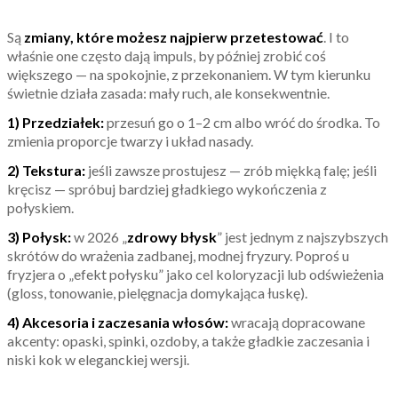
Są
zmiany, które możesz najpierw przetestować
. I to
właśnie one często dają impuls, by później zrobić coś
większego — na spokojnie, z przekonaniem. W tym kierunku
świetnie działa zasada: mały ruch, ale konsekwentnie.
1) Przedziałek:
przesuń go o 1–2 cm albo wróć do środka. To
zmienia proporcje twarzy i układ nasady.
2) Tekstura:
jeśli zawsze prostujesz — zrób miękką falę; jeśli
kręcisz — spróbuj bardziej gładkiego wykończenia z
połyskiem.
3) Połysk:
w 2026 „
zdrowy błysk
” jest jednym z najszybszych
skrótów do wrażenia zadbanej, modnej fryzury. Poproś u
fryzjera o „efekt połysku” jako cel koloryzacji lub odświeżenia
(gloss, tonowanie, pielęgnacja domykająca łuskę).
4) Akcesoria i zaczesania włosów:
wracają dopracowane
akcenty: opaski, spinki, ozdoby, a także gładkie zaczesania i
niski kok w eleganckiej wersji.