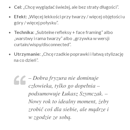
Cel:
„Chcę wyglądać świeżej, ale bez straty długości”.
Efekt:
„Więcej lekkości przy twarzy / więcej objętości u
góry / więcej połysku”.
Technika:
„Subtelne refleksy + face framing” albo
„warstwy i rama twarzy” albo „grzywka w wersji
curtain/wispy/disconnected”.
Utrzymanie:
„Chcę rzadkie poprawki i łatwą stylizację
na co dzień”.
– Dobra fryzura nie dominuje
człowieka, tylko go dopełnia –
podsumowuje Łukasz Szymczak. –
Nowy rok to idealny moment, żeby
zrobić coś dla siebie, ale mądrze i
w zgodzie ze sobą.