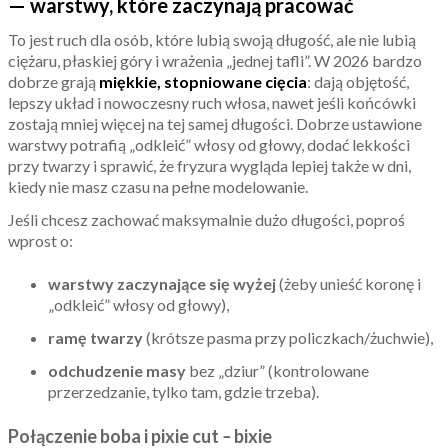
— warstwy, które zaczynają pracować
To jest ruch dla osób, które lubią swoją długość, ale nie lubią
ciężaru, płaskiej góry i wrażenia „jednej tafli”. W 2026 bardzo
dobrze grają
miękkie, stopniowane cięcia
: dają objętość,
lepszy układ i nowoczesny ruch włosa, nawet jeśli końcówki
zostają mniej więcej na tej samej długości. Dobrze ustawione
warstwy potrafią „odkleić” włosy od głowy, dodać lekkości
przy twarzy i sprawić, że fryzura wygląda lepiej także w dni,
kiedy nie masz czasu na pełne modelowanie.
Jeśli chcesz zachować maksymalnie dużo długości, poproś
wprost o:
warstwy zaczynające się wyżej
(żeby unieść koronę i
„odkleić” włosy od głowy),
ramę twarzy
(krótsze pasma przy policzkach/żuchwie),
odchudzenie masy
bez „dziur” (kontrolowane
przerzedzanie, tylko tam, gdzie trzeba).
Połączenie boba i pixie cut
–
bixie