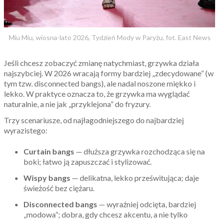
Miu Miu, wiosna-lato 2026, Tydzień Mody w Paryżu, fot. East News
Jeśli chcesz zobaczyć zmianę natychmiast, grzywka działa
najszybciej. W 2026 wracają formy bardziej „zdecydowane” (w
tym tzw. disconnected bangs), ale nadal noszone miękko i
lekko. W praktyce oznacza to, że grzywka ma wyglądać
naturalnie, a nie jak „przyklejona” do fryzury.
Trzy scenariusze, od najłagodniejszego do najbardziej
wyrazistego:
Curtain bangs
— dłuższa grzywka rozchodząca się na
boki; łatwo ją zapuszczać i stylizować.
Wispy bangs
— delikatna, lekko prześwitująca; daje
świeżość bez ciężaru.
Disconnected bangs
— wyraźniej odcięta, bardziej
„modowa”; dobra, gdy chcesz akcentu, a nie tylko