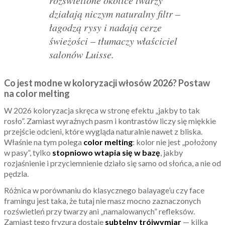
rozświetlone okolice twarzy
działają niczym naturalny filtr –
łagodzą rysy i nadają cerze
świeżości – tłumaczy właściciel
salonów Luisse.
Co jest modne w koloryzacji włosów 2026? Postaw
na color melting
W 2026 koloryzacja skręca w stronę efektu „jakby to tak
rosło”. Zamiast wyraźnych pasm i kontrastów liczy się miękkie
przejście odcieni, które wygląda naturalnie nawet z bliska.
Właśnie na tym polega
color melting
: kolor nie jest „położony
w pasy”, tylko
stopniowo wtapia się w bazę
, jakby
rozjaśnienie i przyciemnienie działo się samo od słońca, a nie od
pędzla.
Różnica w porównaniu do klasycznego balayage’u czy face
framingu jest taka, że tutaj nie masz mocno zaznaczonych
rozświetleń przy twarzy ani „namalowanych” refleksów.
Zamiast tego fryzura dostaje
subtelny trójwymiar
— kilka