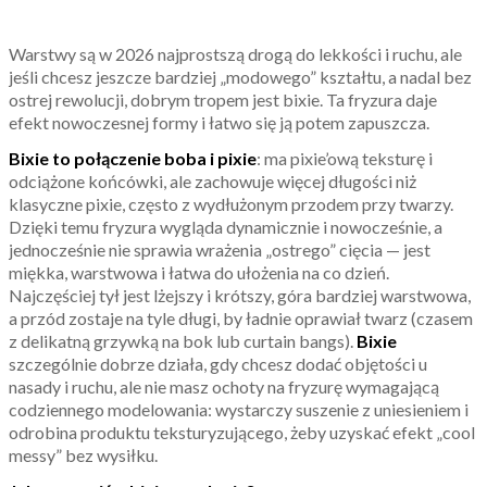
Warstwy są w 2026 najprostszą drogą do lekkości i ruchu, ale
jeśli chcesz jeszcze bardziej „modowego” kształtu, a nadal bez
ostrej rewolucji, dobrym tropem jest bixie. Ta fryzura daje
efekt nowoczesnej formy i łatwo się ją potem zapuszcza.
Bixie to połączenie boba i pixie
: ma pixie’ową teksturę i
odciążone końcówki, ale zachowuje więcej długości niż
klasyczne pixie, często z wydłużonym przodem przy twarzy.
Dzięki temu fryzura wygląda dynamicznie i nowocześnie, a
jednocześnie nie sprawia wrażenia „ostrego” cięcia — jest
miękka, warstwowa i łatwa do ułożenia na co dzień.
Najczęściej tył jest lżejszy i krótszy, góra bardziej warstwowa,
a przód zostaje na tyle długi, by ładnie oprawiał twarz (czasem
z delikatną grzywką na bok lub curtain bangs).
Bixie
szczególnie dobrze działa, gdy chcesz dodać objętości u
nasady i ruchu, ale nie masz ochoty na fryzurę wymagającą
codziennego modelowania: wystarczy suszenie z uniesieniem i
odrobina produktu teksturyzującego, żeby uzyskać efekt „cool
messy” bez wysiłku.