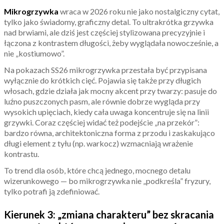
Mikrogrzywka
wraca w 2026 roku nie jako nostalgiczny cytat,
tylko jako świadomy, graficzny detal. To ultrakrótka grzywka
nad brwiami, ale dziś jest częściej stylizowana precyzyjnie i
łączona z kontrastem długości, żeby wyglądała nowocześnie, a
nie „kostiumowo”.
Na pokazach SS26 mikrogrzywka przestała być przypisana
wyłącznie do krótkich cięć. Pojawia się także przy długich
włosach, gdzie działa jak mocny akcent przy twarzy: pasuje do
luźno puszczonych pasm, ale równie dobrze wygląda przy
wysokich upięciach, kiedy cała uwaga koncentruje się na linii
grzywki. Coraz częściej widać też podejście „na przekór”:
bardzo równa, architektoniczna forma z przodu i zaskakująco
długi element z tyłu (np. warkocz) wzmacniają wrażenie
kontrastu.
To trend dla osób, które chcą jednego, mocnego detalu
wizerunkowego — bo mikrogrzywka nie „podkreśla” fryzury,
tylko potrafi ją zdefiniować.
Kierunek 3: „zmiana charakteru” bez skracania