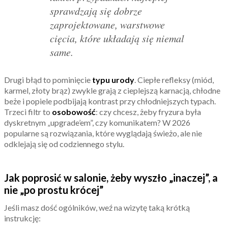
sprawdzają się dobrze
zaprojektowane, warstwowe
cięcia, które układają się niemal
same.
Drugi błąd to pominięcie
typu urody
. Ciepłe refleksy (miód,
karmel, złoty brąz) zwykle grają z cieplejszą karnacją, chłodne
beże i popiele podbijają kontrast przy chłodniejszych typach.
Trzeci filtr to
osobowość
: czy chcesz, żeby fryzura była
dyskretnym „upgrade’em”, czy komunikatem? W 2026
popularne są rozwiązania, które wyglądają świeżo, ale nie
odklejają się od codziennego stylu.
Jak poprosić w salonie, żeby wyszło „inaczej”, a
nie „po prostu krócej”
Jeśli masz dość ogólników, weź na wizytę taką krótką
instrukcję: