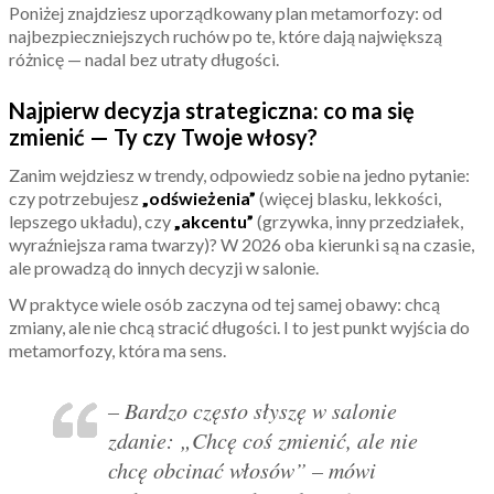
Poniżej znajdziesz uporządkowany plan metamorfozy: od
najbezpieczniejszych ruchów po te, które dają największą
różnicę — nadal bez utraty długości.
Najpierw decyzja strategiczna: co ma się
zmienić — Ty czy Twoje włosy?
Zanim wejdziesz w trendy, odpowiedz sobie na jedno pytanie:
czy potrzebujesz
„odświeżenia”
(więcej blasku, lekkości,
lepszego układu), czy
„akcentu”
(grzywka, inny przedziałek,
wyraźniejsza rama twarzy)? W 2026 oba kierunki są na czasie,
ale prowadzą do innych decyzji w salonie.
W praktyce wiele osób zaczyna od tej samej obawy: chcą
zmiany, ale nie chcą stracić długości. I to jest punkt wyjścia do
metamorfozy, która ma sens.
– Bardzo często słyszę w salonie
zdanie: „Chcę coś zmienić, ale nie
chcę obcinać włosów” – mówi