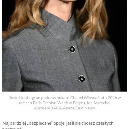
Rosie Huntington podczas pokazu Chanel Wiosna/Lato 2026 w
ramach Paris Fashion Week w Paryżu, fot. Marechal
Aurore/ABACA/Abaca/East News
Najbardziej „bezpieczne” opcje, jeśli nie chcesz częstych
poprawek: