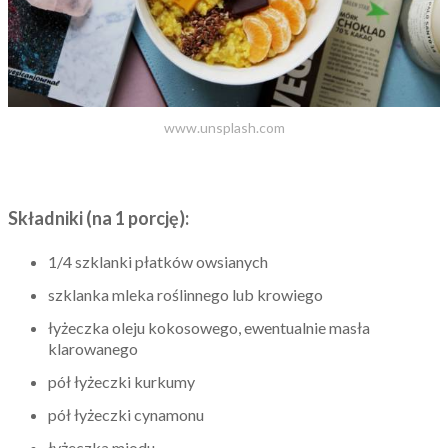
www.unsplash.com
Składniki (na 1 porcję):
1/4 szklanki płatków owsianych
szklanka mleka roślinnego lub krowiego
łyżeczka oleju kokosowego, ewentualnie masła
klarowanego
pół łyżeczki kurkumy
pół łyżeczki cynamonu
łyżeczka miodu