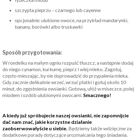
szczypta pieprzu – czarnego lub cayenne
opcjonalnie: ulubione owoce, na przykład mandarynki,
banany, borówki albo truskawki
Sposób przygotowania:
W rondelku na małym ogniu rozpuść tłuszcz, a następnie dodaj
do niego cynamon, kurkumę, pieprz i wlej mleko. Zagotuj,
często mieszając, by nie doprowadzić do przypalenia mleka.
Gdy zacznie delikatnie wrzeć, wrzuć płatki i gotuj około 10
minut, do zgęstnienia owsianki. Gotową, ułóż w miseczce, polej
miodem i ozdób ulubionymi owocami.
Smacznego!
A kiedy już spróbujecie naszej owsianki, nie zapomnijcie
dać nam znać, jakie korzystne działanie
zaobserwowałyście u siebie.
Będziemy także wdzięczne za
dodatkowe porady dotyczące urozmaicania tego śniadania.