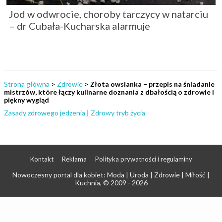
Jod w odwrocie, choroby tarczycy w natarciu
– dr Cubała-Kucharska alarmuje
Strona główna
>
Zdrowie
>
Złota owsianka – przepis na śniadanie
mistrzów, które łączy kulinarne doznania z dbałością o zdrowie i
piękny wygląd
Zasady zdrowego jedzenia
|
Zdrowy tryb życia
Kontakt
Reklama
Polityka prywatności i regulaminy
Nowoczesny portal dla kobiet: Moda | Uroda | Zdrowie | Miłość |
Kuchnia
, © 2009 - 2026