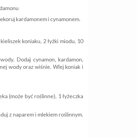
ardamonu
 Udekoruj kardamonem i cynamonem.
kieliszek koniaku, 2 łyżki miodu, 10
ę wody. Dodaj cynamon, kardamon,
nej wody oraz wiśnie. Wlej koniak i
leka (może być roślinne), 1 łyżeczka
duj z naparem i mlekiem roślinnym.