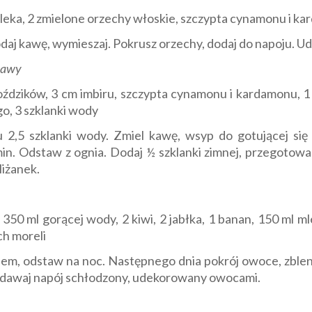
 mleka, 2 zmielone orzechy włoskie, szczypta cynamonu i k
daj kawę, wymieszaj. Pokrusz orzechy, dodaj do napoju.
 kawy
goździków, 3 cm imbiru, szczypta cynamonu i kardamonu, 1 
go, 3 szklanki wody
 2,5 szklanki wody. Zmiel kawę, wsyp do gotującej si
 min. Odstaw z ognia. Dodaj ½ szklanki zimnej, przegotowa
liżanek.
, 350 ml gorącej wody, 2 kiwi, 2 jabłka, 1 banan, 150 ml m
ch moreli
em, odstaw na noc. Następnego dnia pokrój owoce, zblen
Podawaj napój schłodzony, udekorowany owocami.