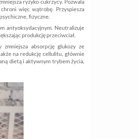
zmniejsza ryzyko cukrzycy. Pozwala
 chroni więc wątrobę. Przyspiesza
sychiczne, fizyczne.
iom antyoksydacyjnym. Neutralizuje
ększając produkcję przeciwciał.
 zmniejsza absorpcję glukozy ze
że na redukcję cellulitu, głównie
aną dietą i aktywnym trybem życia,