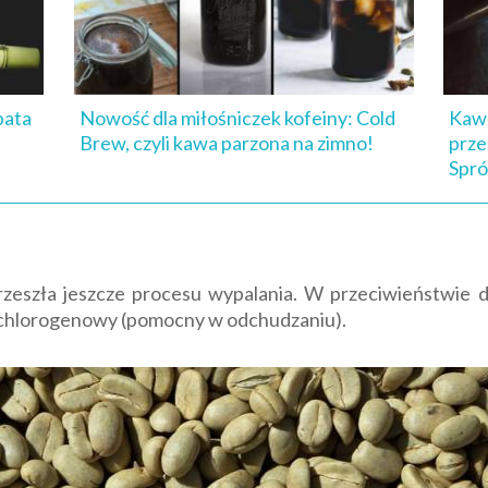
bata
Nowość dla miłośniczek kofeiny: Cold
Kawa
Brew, czyli kawa parzona na zimno!
prze
Spró
przeszła jeszcze procesu wypalania. W przeciwieństwie d
s chlorogenowy (pomocny w odchudzaniu).