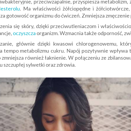
iwbakteryjnie, przeciwzapalnie, przyspiesza metabolizm, 
lesterolu
. Ma właściwości żółciopędne i żółciotwórcze,
sza gotowość organizmu do ćwiczeń. Zmniejsza zmęczenie p
enia się skóry, dzięki przeciwutleniaczom i właściwośc
ancje,
oczyszcza
organizm. Wzmacnia także odporność, zwi
nie, głównie dzięki kwasowi chlorogenowemu, który
tempo metabolizmu cukru. Napój pozytywnie wpływa tak
o zmniejsza również łaknienie. W połączeniu ze zbilansow
szczupłej sylwetki oraz zdrowia.