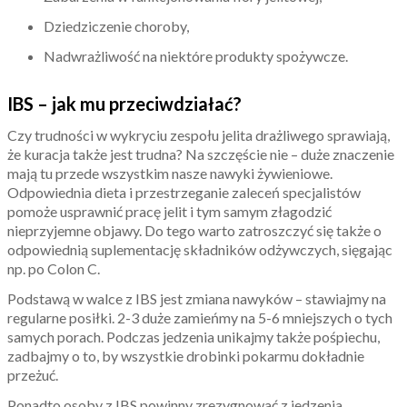
Dziedziczenie choroby,
Nadwrażliwość na niektóre produkty spożywcze.
IBS – jak mu przeciwdziałać?
Czy trudności w wykryciu zespołu jelita drażliwego sprawiają,
że kuracja także jest trudna? Na szczęście nie – duże znaczenie
mają tu przede wszystkim nasze nawyki żywieniowe.
Odpowiednia dieta i przestrzeganie zaleceń specjalistów
pomoże usprawnić pracę jelit i tym samym złagodzić
nieprzyjemne objawy. Do tego warto zatroszczyć się także o
odpowiednią suplementację składników odżywczych, sięgając
np. po Colon C.
Podstawą w walce z IBS jest zmiana nawyków – stawiajmy na
regularne posiłki. 2-3 duże zamieńmy na 5-6 mniejszych o tych
samych porach. Podczas jedzenia unikajmy także pośpiechu,
zadbajmy o to, by wszystkie drobinki pokarmu dokładnie
przeżuć.
Ponadto osoby z IBS powinny zrezygnować z jedzenia