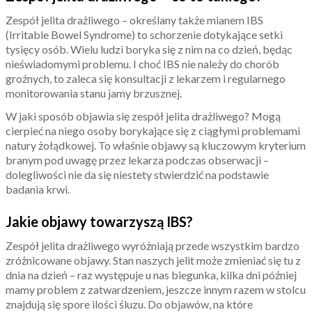
Zespół jelita drażliwego – określany także mianem IBS
(Irritable Bowel Syndrome) to schorzenie dotykające setki
tysięcy osób. Wielu ludzi boryka się z nim na co dzień, będąc
nieświadomymi problemu. I choć IBS nie należy do chorób
groźnych, to zaleca się konsultacji z lekarzem i regularnego
monitorowania stanu jamy brzusznej.
W jaki sposób objawia się zespół jelita drażliwego? Mogą
cierpieć na niego osoby borykające się z ciągłymi problemami
natury żołądkowej. To właśnie objawy są kluczowym kryterium
branym pod uwagę przez lekarza podczas obserwacji –
dolegliwości nie da się niestety stwierdzić na podstawie
badania krwi.
Jakie objawy towarzyszą IBS?
Zespół jelita drażliwego wyróżniają przede wszystkim bardzo
zróżnicowane objawy. Stan naszych jelit może zmieniać się tu z
dnia na dzień – raz występuje u nas biegunka, kilka dni później
mamy problem z zatwardzeniem, jeszcze innym razem w stolcu
znajdują się spore ilości śluzu. Do objawów, na które