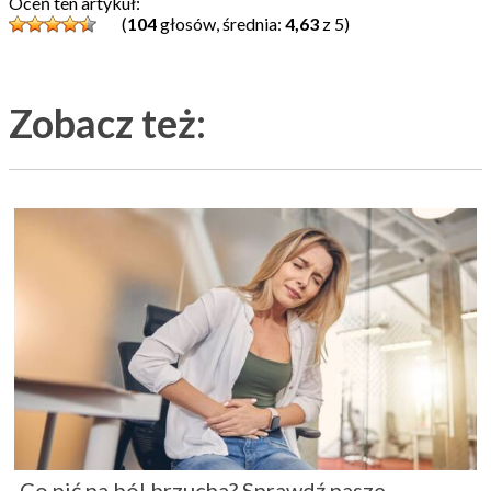
Oceń ten artykuł:
(
104
głosów, średnia:
4,63
z 5)
Zobacz też:
Co pić na ból brzucha? Sprawdź nasze