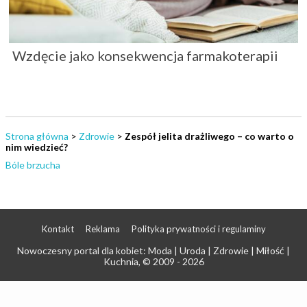
Wzdęcie jako konsekwencja farmakoterapii
Strona główna
>
Zdrowie
>
Zespół jelita drażliwego – co warto o
nim wiedzieć?
Bóle brzucha
Kontakt
Reklama
Polityka prywatności i regulaminy
Nowoczesny portal dla kobiet: Moda | Uroda | Zdrowie | Miłość |
Kuchnia
, © 2009 - 2026