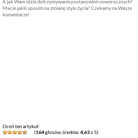
A jak Wam idzie dotrzymywanie postanowień noworocznych?
Macie jakiś sposób na zmianę stylu życia? Czekamy na Wasze
komentarze!
Oceń ten artykuł:
(
164
głosów, średnia:
4,63
z 5)