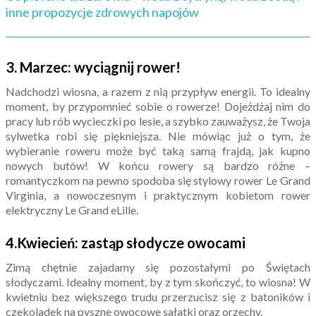
inne propozycje zdrowych napojów
3. Marzec: wyciągnij rower!
Nadchodzi wiosna, a razem z nią przypływ energii. To idealny
moment, by przypomnieć sobie o rowerze! Dojeżdżaj nim do
pracy lub rób wycieczki po lesie, a szybko zauważysz, że Twoja
sylwetka robi się piękniejsza. Nie mówiąc już o tym, że
wybieranie roweru może być taką samą frajdą, jak kupno
nowych butów! W końcu rowery są bardzo różne –
romantyczkom na pewno spodoba się stylowy rower Le Grand
Virginia, a nowoczesnym i praktycznym kobietom rower
elektryczny Le Grand eLille.
4.Kwiecień: zastąp słodycze owocami
Zimą chętnie zajadamy się pozostałymi po Świętach
słodyczami. Idealny moment, by z tym skończyć, to wiosna! W
kwietniu bez większego trudu przerzucisz się z batoników i
czekoladek na pyszne owocowe sałatki oraz orzechy.