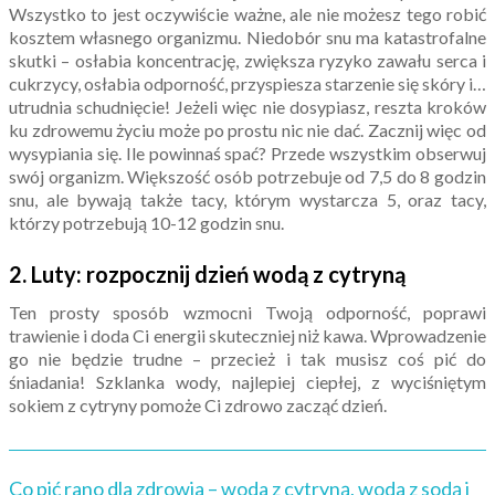
Wszystko to jest oczywiście ważne, ale nie możesz tego robić
kosztem własnego organizmu. Niedobór snu ma katastrofalne
skutki – osłabia koncentrację, zwiększa ryzyko zawału serca i
cukrzycy, osłabia odporność, przyspiesza starzenie się skóry i…
utrudnia schudnięcie! Jeżeli więc nie dosypiasz, reszta kroków
ku zdrowemu życiu może po prostu nic nie dać. Zacznij więc od
wysypiania się. Ile powinnaś spać? Przede wszystkim obserwuj
swój organizm. Większość osób potrzebuje od 7,5 do 8 godzin
snu, ale bywają także tacy, którym wystarcza 5, oraz tacy,
którzy potrzebują 10-12 godzin snu.
2. Luty: rozpocznij dzień wodą z cytryną
Ten prosty sposób wzmocni Twoją odporność, poprawi
trawienie i doda Ci energii skuteczniej niż kawa. Wprowadzenie
go nie będzie trudne – przecież i tak musisz coś pić do
śniadania! Szklanka wody, najlepiej ciepłej, z wyciśniętym
sokiem z cytryny pomoże Ci zdrowo zacząć dzień.
Co pić rano dla zdrowia – woda z cytryną, woda z sodą i