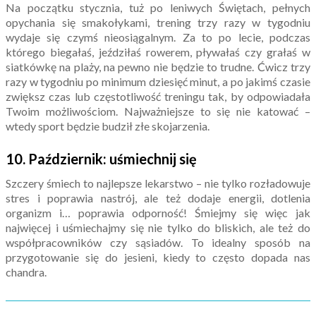
Na początku stycznia, tuż po leniwych Świętach, pełnych
opychania się smakołykami, trening trzy razy w tygodniu
wydaje się czymś nieosiągalnym. Za to po lecie, podczas
którego biegałaś, jeździłaś rowerem, pływałaś czy grałaś w
siatkówkę na plaży, na pewno nie będzie to trudne. Ćwicz trzy
razy w tygodniu po minimum dziesięć minut, a po jakimś czasie
zwiększ czas lub częstotliwość treningu tak, by odpowiadała
Twoim możliwościom. Najważniejsze to się nie katować –
wtedy sport będzie budził złe skojarzenia.
10. Październik: uśmiechnij się
Szczery śmiech to najlepsze lekarstwo – nie tylko rozładowuje
stres i poprawia nastrój, ale też dodaje energii, dotlenia
organizm i… poprawia odporność! Śmiejmy się więc jak
najwięcej i uśmiechajmy się nie tylko do bliskich, ale też do
współpracowników czy sąsiadów. To idealny sposób na
przygotowanie się do jesieni, kiedy to często dopada nas
chandra.