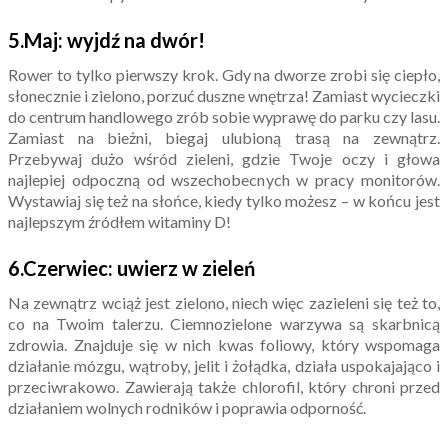
5.Maj: wyjdź na dwór!
Rower to tylko pierwszy krok. Gdy na dworze zrobi się ciepło,
słonecznie i zielono, porzuć duszne wnętrza! Zamiast wycieczki
do centrum handlowego zrób sobie wyprawę do parku czy lasu.
Zamiast na bieżni, biegaj ulubioną trasą na zewnątrz.
Przebywaj dużo wśród zieleni, gdzie Twoje oczy i głowa
najlepiej odpoczną od wszechobecnych w pracy monitorów.
Wystawiaj się też na słońce, kiedy tylko możesz – w końcu jest
najlepszym źródłem witaminy D!
6.Czerwiec: uwierz w zieleń
Na zewnątrz wciąż jest zielono, niech więc zazieleni się też to,
co na Twoim talerzu. Ciemnozielone warzywa są skarbnicą
zdrowia. Znajduje się w nich kwas foliowy, który wspomaga
działanie mózgu, wątroby, jelit i żołądka, działa uspokajająco i
przeciwrakowo. Zawierają także chlorofil, który chroni przed
działaniem wolnych rodników i poprawia odporność.