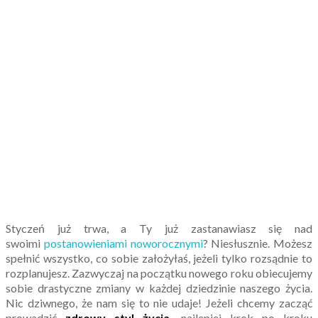
Styczeń już trwa, a Ty już zastanawiasz się nad
swoimi
postanowieniami noworocznymi
? Niesłusznie. Możesz
spełnić wszystko, co sobie założyłaś, jeżeli tylko rozsądnie to
rozplanujesz. Zazwyczaj na początku nowego roku obiecujemy
sobie drastyczne zmiany w każdej dziedzinie naszego życia.
Nic dziwnego, że nam się to nie udaje! Jeżeli chcemy zacząć
prowadzić
zdrowy styl życia
, najlepiej krok po kroku