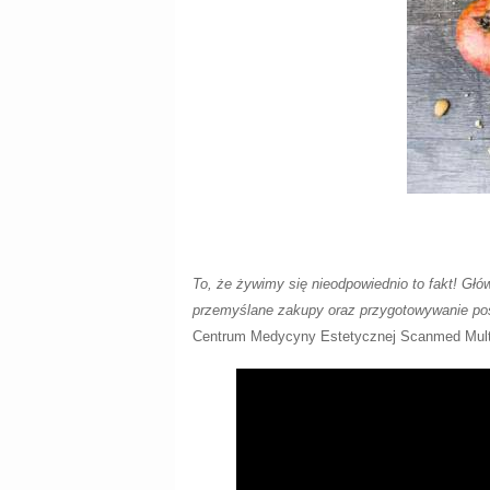
To, że żywimy się nieodpowiednio to fakt! Gł
przemyślane zakupy oraz przygotowywanie posi
Centrum Medycyny Estetycznej Scanmed Mult