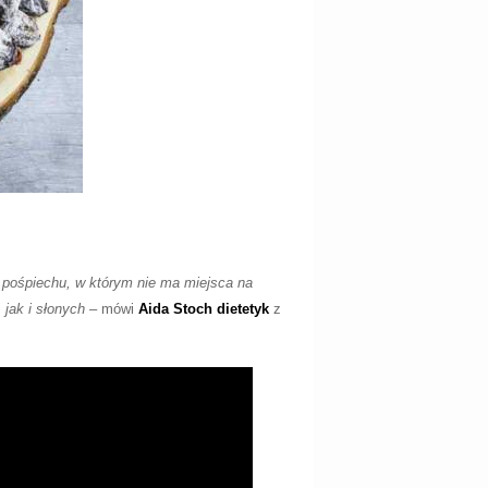
w pośpiechu, w którym nie ma miejsca na
jak i słonych
–
mówi
Aida Stoch dietetyk
z