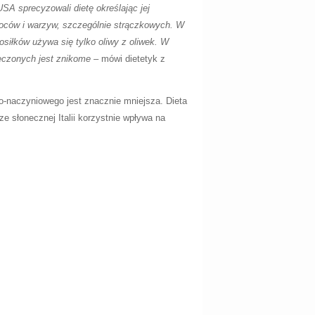
SA sprecyzowali dietę określając jej
woców i warzyw, szczególnie strączkowych. W
siłków używa się tylko oliwy z oliwek. W
eczonych jest znikome –
mówi dietetyk z
wo-naczyniowego jest znacznie mniejsza. Dieta
 słonecznej Italii korzystnie wpływa na