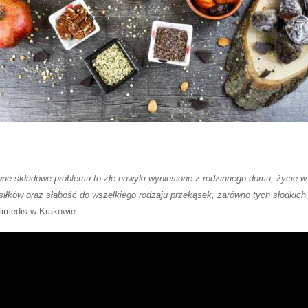
ówne składowe problemu to złe nawyki wyniesione z rodzinnego domu, życie 
łków oraz słabość do wszelkiego rodzaju przekąsek, zarówno tych słodkich, 
imedis w Krakowie.