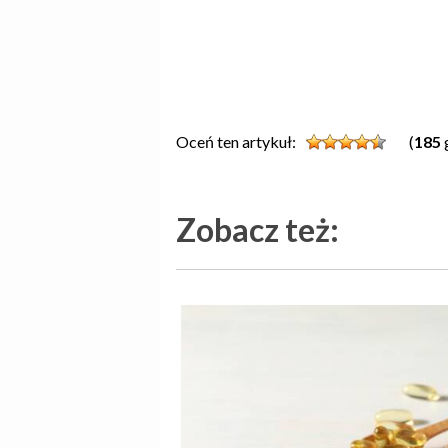
Oceń ten artykuł:
(
185
Zobacz też: