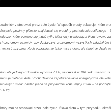
powinniśmy stosować przez całe życie. W sposób prosty pokazuje, które produ
dłospisie powinny głównie znajdować się produkty pochodzenia roślinnego – 
łodycze, które powinno się jadać tylko kilka razy w miesiącu! Podstawowa z
żnych poziomów piramidy, aby dostarczyć organizmowi wszystkich składników, 
tywność fizyczna. Ruch poprawia nie tylko nasze ciało, ale świetnie działa t
alorii dla jednego człowieka wynosiła 2300, natomiast w 1998 roku wartość ta
entuje dietetyk Aida Stoch: dzienne zapotrzebowanie energetyczne dla kobie
niowych widać bardzo jasno na przykładzie konsumpcji cukru – na początk
 60 kg.
 który można stosować przez całe życie. Słowo dieta w tym przypadku określ