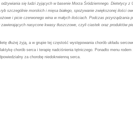
 odżywiania się ludzi żyjących w basenie Morza Śródziemnego. Dietetycy z U
 ryb szczególnie morskich i mięsa białego, spożywanie zwiększonej ilości o
ożowe i picie czerwonego wina w małych ilościach. Podczas przyrządzania po
awierających nasycone kwasy tłuszczowe, czyli ciastek oraz produktów pi
 dietę dłużej żyją, a w grupie tej częstość występowania chorób układu serco
tykę chorób serca i terapię nadciśnienia tętniczego. Ponadto menu rodem ze
odpowiedzialny za chorobę niedokrwienną serca.