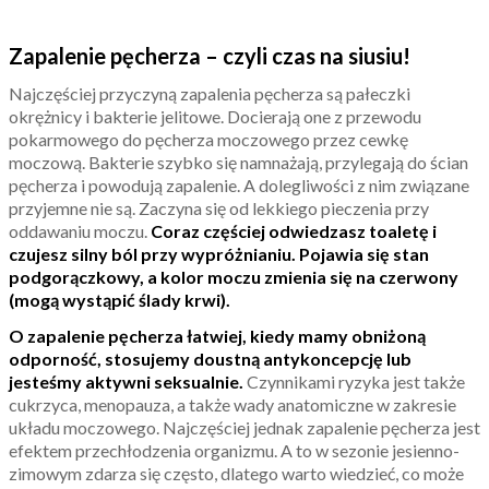
Zapalenie pęcherza – czyli czas na siusiu!
Najczęściej przyczyną zapalenia pęcherza są pałeczki
okrężnicy i bakterie jelitowe. Docierają one z przewodu
pokarmowego do pęcherza moczowego przez cewkę
moczową. Bakterie szybko się namnażają, przylegają do ścian
pęcherza i powodują zapalenie. A dolegliwości z nim związane
przyjemne nie są. Zaczyna się od lekkiego pieczenia przy
oddawaniu moczu.
Coraz częściej odwiedzasz toaletę i
czujesz silny ból przy wypróżnianiu. Pojawia się stan
podgorączkowy, a kolor moczu zmienia się na czerwony
(mogą wystąpić ślady krwi).
O zapalenie pęcherza łatwiej, kiedy mamy obniżoną
odporność, stosujemy doustną antykoncepcję lub
jesteśmy aktywni seksualnie.
Czynnikami ryzyka jest także
cukrzyca, menopauza, a także wady anatomiczne w zakresie
układu moczowego. Najczęściej jednak zapalenie pęcherza jest
efektem przechłodzenia organizmu. A to w sezonie jesienno-
zimowym zdarza się często, dlatego warto wiedzieć, co może