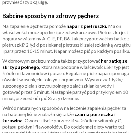
przynieść szybką ulgę.
Babcine sposoby na zdrowy pęcherz
Na zapalenie pęcherza pomoże
napar z pietruszki.
Ma on
właściwości moczopędne i przeciwskurczowe. Pietruszka jest
bogata w witaminy A, C, E, PP, B6. Jak przygotować herbatkę z
pietruszki? 2 łyżki posiekanej pietruszki zalej szklanką wrzątku
i parz przez 10-15 minut. Napar możesz pić po każdym posiłku.
W domowym zaciszu można także przygotować
herbatkę ze
skrzypu polnego,
która ma podobne właściwości. Skrzyp jest
źródłem flawonoidów i potasu. Regularne picie naparu pomaga
również w usunięciu toksyn z organizmu. Wystarczy 1 łyżkę
suszonego ziela skrzypu polnego zalać szklanką wody i
gotować przez 5 minut. Następnie parzyć pod przykryciem 10
minut, przecedzić i pić 3 razy dziennie.
Wśród naturalnych sposobów na leczenie zapalenia pęcherza
na babcinej liście znalazła się także
czarna porzeczka i
żurawina.
Owoce i liście porzeczki są źródłem witaminy C,
potasu, pektyn i flawonoidów. Do codziennej diety warto też
wprowadzić żurawinę, która uniemożliwia przyleganie bakterii