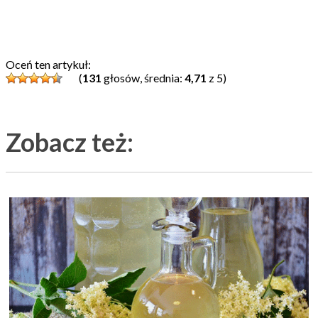
Oceń ten artykuł:
(
131
głosów, średnia:
4,71
z 5)
Zobacz też: