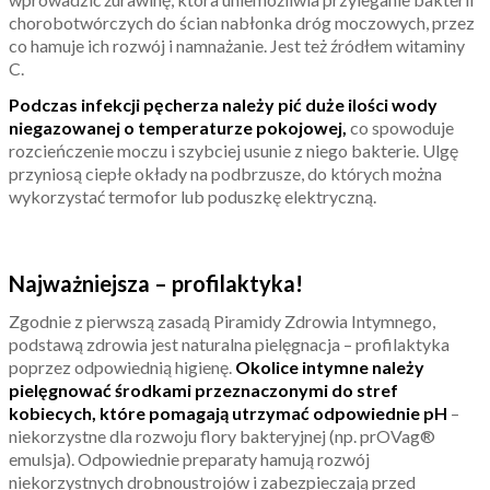
chorobotwórczych do ścian nabłonka dróg moczowych, przez
co hamuje ich rozwój i namnażanie. Jest też źródłem witaminy
C.
Podczas infekcji pęcherza należy pić duże ilości wody
niegazowanej o temperaturze pokojowej,
co spowoduje
rozcieńczenie moczu i szybciej usunie z niego bakterie. Ulgę
przyniosą ciepłe okłady na podbrzusze, do których można
wykorzystać termofor lub poduszkę elektryczną.
Najważniejsza – profilaktyka!
Zgodnie z pierwszą zasadą Piramidy Zdrowia Intymnego,
podstawą zdrowia jest naturalna pielęgnacja – profilaktyka
poprzez odpowiednią higienę.
Okolice intymne należy
pielęgnować środkami przeznaczonymi do stref
kobiecych, które pomagają utrzymać odpowiednie pH
–
niekorzystne dla rozwoju flory bakteryjnej (np. prOVag®
emulsja). Odpowiednie preparaty hamują rozwój
niekorzystnych drobnoustrojów i zabezpieczają przed