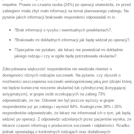
niepełne. Prawie co czwarta osoba (24%) po operacji stwierdziła, że przed
zabiegiem miała zbyt mało informacji na temat planowanego zabiegu. Na
pytanie jakich informacji brakowało respondenci odpowiadali m.in.:
?
Brak informacji o ryzyku i ewentualnych powikłaniach?,
?
Brakowało mi dokładnych informacji jak będę widział po operacji?,
?
Specjalnie nie pytałam, ale lekarz nie powiedział mi dokładnie
jakiego rodzaju i czy w ogóle będę potrzebowała okularów?.
Zdecydowana większość respondentów nie wiedziała również o
dostępności różnych rodzajów soczewek. Na pytanie, czy słyszeli o
możliwości wszczepienia soczewki wieloogniskowej jaką jest (dzięki której
nie będzie konieczne noszenie okularów) lub cylindrycznej (korygującej
astygmatyzm), w grupie osób oczekujących na zabieg 73%
odpowiedziało, że nie. Odsetek ten był jeszcze wyższy w grupie
respondentów już po zabiegu i wyniósł 84%. Analogicznie 38% i 26%
respondentów odpowiedziało, że lekarz nie informował ich o tym, jak będą
widzieć po operacji.
Z odpowiedzi udzielanych przez pacjentów wynika, że
lekarze czasem informują o producencie soczewek i odpłatności. Rzadko
jednak opowiadają o konkretnych rodzajach oraz dodatkowych