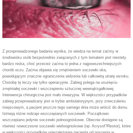
Z przeprowadzonego badania wynika, że wiedza na temat zaćmy w
środowisku osób bezpośrednio związanych z tym tematem jest niestety
bardzo niska, choć przecież zaćma to jedna z najpowszechniejszych
chorób oczu.
Zaćma objawia się zmętnieniem soczewki oka,
powodującym znaczne ograniczenia widzenia lub całkowitą utratę wzroku.
Chorobę tę leczy się tylko operacyjnie. Zabieg polega na usunięciu
zmętniałej soczewki i wszczepieniu sztucznej wewnątrzgałkowej.
Interwencja chirurgiczna jest mało inwazyjna. W większości przypadków
zabieg przeprowadzany jest
w trybie ambulatoryjnym, przy znieczuleniu
miejscowym, a pacjent jeszcze tego samego dnia może wrócić do domu.
Istnieją różne rodzaje wszczepianych soczewek. Początkowo
wszczepiano jedynie soczewki jednoogniskowe. Obecnie dostępne są
również nowoczesne soczewki wieloogniskowe (np. Acrysof?Restor), które
w większości przypadków uniezależniają pacjenta od noszenia w