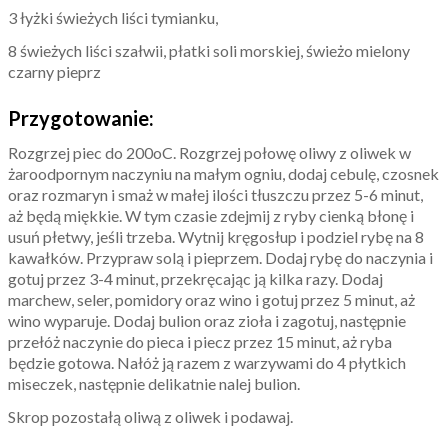
3 łyżki świeżych liści tymianku,
8 świeżych liści szałwii, płatki soli morskiej, świeżo mielony
czarny pieprz
Przygotowanie:
Rozgrzej piec do 200oC. Rozgrzej połowę oliwy z oliwek w
żaroodpornym naczyniu na małym ogniu, dodaj cebulę, czosnek
oraz rozmaryn i smaż w małej ilości tłuszczu przez 5-6 minut,
aż będą miękkie. W tym czasie zdejmij z ryby cienką błonę i
usuń płetwy, jeśli trzeba. Wytnij kręgosłup i podziel rybę na 8
kawałków. Przypraw solą i pieprzem. Dodaj rybę do naczynia i
gotuj przez 3-4 minut, przekręcając ją kilka razy. Dodaj
marchew, seler, pomidory oraz wino i gotuj przez 5 minut, aż
wino wyparuje. Dodaj bulion oraz zioła i zagotuj, następnie
przełóż naczynie do pieca i piecz przez 15 minut, aż ryba
będzie gotowa. Nałóż ją razem z warzywami do 4 płytkich
miseczek, następnie delikatnie nalej bulion.
Skrop pozostałą oliwą z oliwek i podawaj.