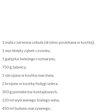
1 mała czerwona cebula (drobno posiekana w kostkę),
1 wyciśnięty ząbek czosnku,
1 gałązka świeżego rozmarynu,
750 g żabnicy,
1 okrojona w kostkę marchew,
2 krojone w kostkę łodygi selera,
350 g pomidorów koktajlowych,
120 ml wytrawnego białego wina,
450 ml bulionu warzywnego,