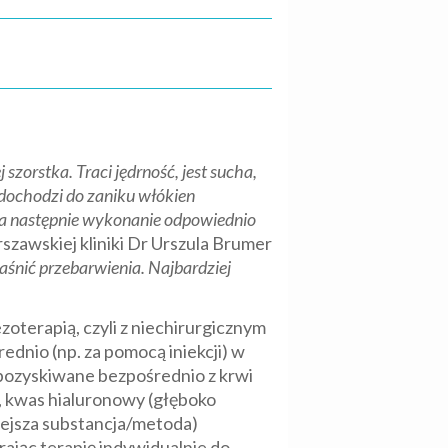
zorstka. Traci jędrność, jest sucha,
 dochodzi do zaniku włókien
, a następnie wykonanie odpowiednio
szawskiej kliniki Dr Urszula Brumer
aśnić przebarwienia. Najbardziej
zoterapią, czyli z niechirurgicznym
dnio (np. za pomocą iniekcji) w
 pozyskiwane bezpośrednio z krwi
), kwas hialuronowy (głęboko
niejsza substancja/metoda)
ając terapię indywidualnie do