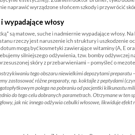
lnie naprawić wyrządzone słońcem szkody i przywrócić skó
 i wypadające włosy
ką” są matowe, suche i nadmiernie wypadające włosy. Na k
stanu rzeczy jest naruszenie ich struktury i uszkodzenie 
tidotum mogą być kosmetyki zawierające witaminy (A, E oraz
otrzebujemy silniejszego odżywienia, tzw. bomby odżywczej 
rzesuszonej skóry z przebarwieniami – pomyśleć o mezoter
ostrzykiwaniu tego obszaru niewielkimi depozytami preparatu 
emy zastosować różne preparaty, np. koktajle z peptydami (czy
atopłytkowym polega na pobraniu od pacjentki kilkunastu mili
iednio do tego celu dobranych parametrach. Otrzymane w ten 
głowy, jak nic innego odżywia cebulki włosowe, likwiduje efe