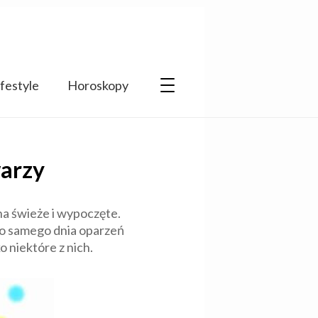
ifestyle
Horoskopy
warzy
na świeże i wypoczęte.
ego samego dnia oparzeń
 niektóre z nich.