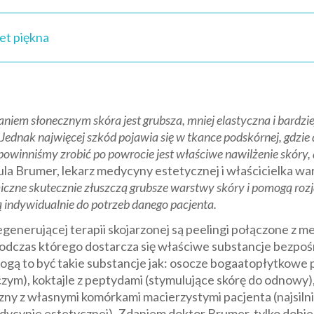
et piękna
 słonecznym skóra jest grubsza, mniej elastyczna i bardziej s
Jednak najwięcej szkód pojawia się w tkance podskórnej, gdzie
powinniśmy zrobić po powrocie jest właściwe nawilżenie skóry
la Brumer, lekarz medycyny estetycznej i właścicielka war
iczne skutecznie złuszczą grubsze warstwy skóry i pomogą rozj
ą indywidualnie do potrzeb danego pacjenta.
egenerującej terapii skojarzonej są peelingi połączone z me
dczas którego dostarcza się właściwe substancje bezpośre
mogą to być takie substancje jak: osocze bogaatopłytkowe
czym), koktajle z peptydami (stymulujące skórę do odnowy
czny z własnymi komórkami macierzystymi pacjenta (najsil
cynie estetycznej). Zdaniem doktor Brumer, tylko dobier