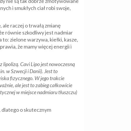
gdy nie są tak dobrze zmotywowane
nych i smukłych ciał robi swoje,
 ale raczej o trwałą zmianę
e równie szkodliwy jest nadmiar
to: zielone warzywa, kiełki, kasze,
prawia, że mamy więcej energii i
 lipolizą. Cavi Lipo jest nowoczesną
w Szwecji i Danii). Jest to
iska fizycznego. W jego trakcie
żnie, ale jest to zabieg całkowicie
litycznej w miejsce nadmiaru tłuszczu)
u, dlatego o skutecznym