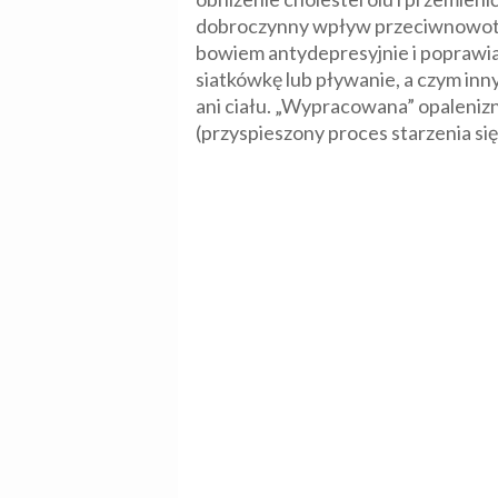
dobroczynny wpływ przeciwnowotwor
bowiem antydepresyjnie i poprawia 
siatkówkę lub pływanie, a czym inn
ani ciału. „Wypracowana” opalenizn
(przyspieszony proces starzenia się