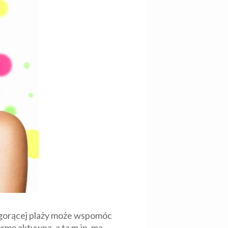
 gorącej plaży może wspomóc
rmę aktywną, a ta m.in. ma