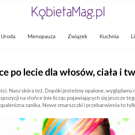
Uroda
Menopauza
Związek
Kuchnia
L
e po lecie dla włosów, ciała i t
ści. Nasz skóra też. Dopóki jesteśmy opalone, wyglądamy 
pozycji na słońce (nie licząc pojawiających się jeszcze t
palenizna zanika. Nowe zmarszczki i przebarwienia to tylko