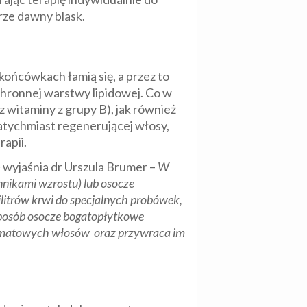
rze dawny blask.
ońcówkach łamią się, a przez to
ochronnej warstwy lipidowej. Co w
 witaminy z grupy B), jak również
natychmiast regenerującej włosy,
apii.
–
wyjaśnia dr Urszula Brumer –
W
nnikami wzrostu) lub osocze
litrów krwi do specjalnych probówek,
sposób osocze bogatopłytkowe
kt matowych włosów oraz przywraca im