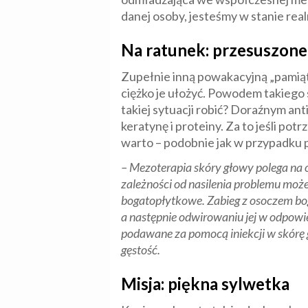
danej osoby, jesteśmy w stanie rea
Na ratunek: przesuszone
Zupełnie inną powakacyjną „pamiąt
ciężko je ułożyć. Powodem takiego 
takiej sytuacji robić? Doraźnym an
keratynę i proteiny. Za to jeśli p
warto – podobnie jak w przypadku p
– Mezoterapia skóry głowy polega na 
zależności od nasilenia problemu moż
bogatopłytkowe. Zabieg z osoczem bog
a następnie odwirowaniu jej w odpow
podawane za pomocą iniekcji w skórę 
gęstość.
Misja: piękna sylwetka