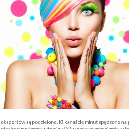
 ekspertów są podzielone. Kilkanaście minut spędzone na
ić nieaktywną formę witaminy D3 w naszym organizmie w fo