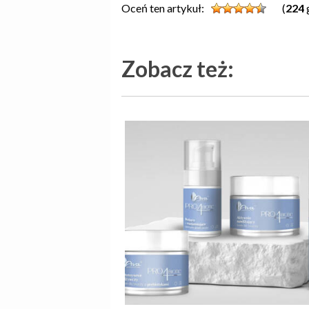
Oceń ten artykuł:
(
224
Zobacz też: