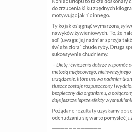
Koniec urlopu to także doskonały 
do zrzucenia kilku zbędnych kilogra
motywując jak nic innego.
Tylko jak osiągnąć wymarzoną sylwet
nawyków żywieniowych. To, że nale
soli (uwaga: jej nadmiar sprzyja ta
świeże zioła i chude ryby. Druga s
sukcesywnie chudniemy.
– Dietę i ćwiczenia dobrze wspomóc od
metodą miejscowego, nieinwazyjnego o
urządzenie, które usuwa nadmiar tkank
tłuszcz zostaje rozpuszczony i wyda
bezpieczny dla organizmu, a połączony 
daje jeszcze lepsze efekty wysmukleni
Pożądane rezultaty uzyskamy po ser
odchudzaniu się warto pomyśleć już
————————————