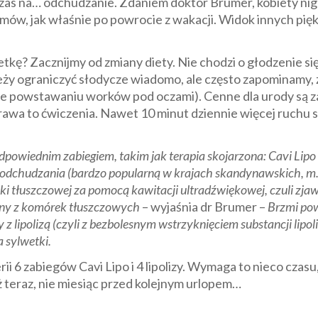
czas na… odchudzanie. Zdaniem doktor Brumer, kobiety ni
mów, jak właśnie po powrocie z wakacji. Widok innych pięk
kę? Zacznijmy od zmiany diety. Nie chodzi o głodzenie się,
ży ograniczyć słodycze wiadomo, ale często zapominamy, ż
kże powstawaniu worków pod oczami). Cenne dla urody są za 
prawa to ćwiczenia. Nawet 10 minut dziennie więcej ruchu s
powiednim zabiegiem, takim jak terapia skojarzona: Cavi Lipo z
dchudzania (bardzo popularną w krajach skandynawskich, m.in. 
i tłuszczowej za pomocą kawitacji ultradźwiękowej, czuli zjaw
lony z komórek tłuszczowych
– wyjaśnia dr Brumer –
Brzmi powa
z lipolizą (czyli z bezbolesnym wstrzyknięciem substancji lipo
a sylwetki.
ii 6 zabiegów Cavi Lipo i 4 lipolizy. Wymaga to nieco czas
 teraz, nie miesiąc przed kolejnym urlopem…