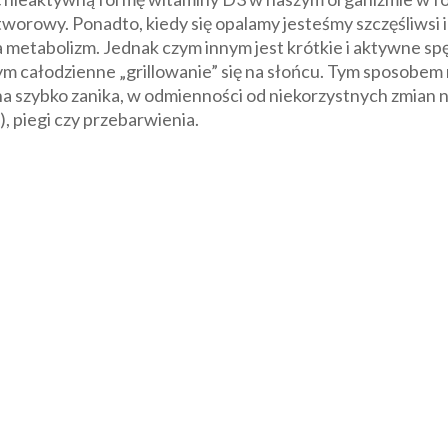
owy. Ponadto, kiedy się opalamy jesteśmy szczęśliwsi i p
metabolizm. Jednak czym innym jest krótkie i aktywne spę
ym całodzienne „grillowanie” się na słońcu. Tym sposobem
a szybko zanika, w odmienności od niekorzystnych zmian na
), piegi czy przebarwienia.