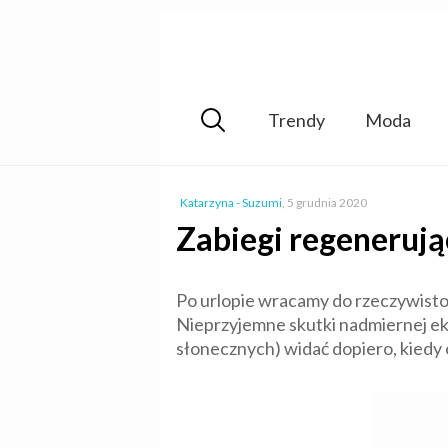
Trendy
Moda
Katarzyna - Suzumi
,
5 grudnia 2020
Zabiegi regenerując
Po urlopie wracamy do rzeczywisto
Nieprzyjemne skutki nadmiernej eks
słonecznych) widać dopiero, kiedy o