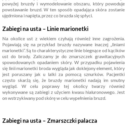
powyżej bruzdy i wymodelowanie obszaru, który powoduje
powstawanie bruzd. W ten sposób opadająca skóra zostanie
ujędrniona i napięta, przez co bruzda się spłyci.
Zabiegi na usta – Linie marionetki
Na okolice ust z wiekiem czyhają również inne zagrożenia.
Pojawiają się na przykład bruzdy nazywane inaczej „liniami
marionetki”. Są to charakterystyczne linie biegnące od kącików
ust do brody. Zaliczamy je do zmarszczek grawitacyjnych
spowodowanych opadaniem skóry. W przypadku pojawienia
się linii marionetki broda wygląda jak doklejony element, który
jest poruszany jak u lalki za pomocą sznurków. Pacjentki
często skarżą się, że bruzdy marionetki nadają im smutny
wygląd. W celu poprawy tej okolicy twarzy również
wykonywane są zabiegi z użyciem kwasu hialuronowego. Jest
on wstrzykiwany pod skórę w celu wypełnienia bruzd.
Zabiegi na usta – Zmarszczki palacza