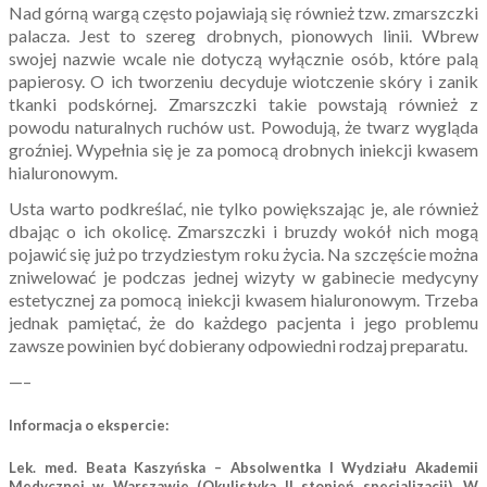
Nad górną wargą często pojawiają się również tzw. zmarszczki
palacza. Jest to szereg drobnych, pionowych linii. Wbrew
swojej nazwie wcale nie dotyczą wyłącznie osób, które palą
papierosy. O ich tworzeniu decyduje wiotczenie skóry i zanik
tkanki podskórnej. Zmarszczki takie powstają również z
powodu naturalnych ruchów ust. Powodują, że twarz wygląda
groźniej. Wypełnia się je za pomocą drobnych iniekcji kwasem
hialuronowym.
Usta warto podkreślać, nie tylko powiększając je, ale również
dbając o ich okolicę. Zmarszczki i bruzdy wokół nich mogą
pojawić się już po trzydziestym roku życia. Na szczęście można
zniwelować je podczas jednej wizyty w gabinecie medycyny
estetycznej za pomocą iniekcji kwasem hialuronowym. Trzeba
jednak pamiętać, że do każdego pacjenta i jego problemu
zawsze powinien być dobierany odpowiedni rodzaj preparatu.
—–
Informacja o ekspercie:
Lek. med. Beata Kaszyńska – Absolwentka I Wydziału Akademii
Medycznej w Warszawie (Okulistyka II stopień specjalizacji). W