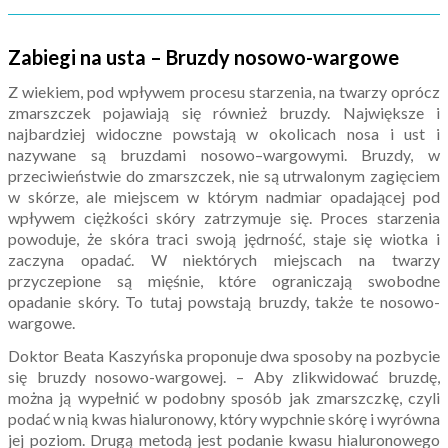
Zabiegi na usta – Bruzdy nosowo-wargowe
Z wiekiem, pod wpływem procesu starzenia, na twarzy oprócz
zmarszczek pojawiają się również bruzdy. Największe i
najbardziej widoczne powstają w okolicach nosa i ust i
nazywane są bruzdami nosowo–wargowymi. Bruzdy, w
przeciwieństwie do zmarszczek, nie są utrwalonym zagięciem
w skórze, ale miejscem w którym nadmiar opadającej pod
wpływem ciężkości skóry zatrzymuje się. Proces starzenia
powoduje, że skóra traci swoją jędrność, staje się wiotka i
zaczyna opadać. W niektórych miejscach na twarzy
przyczepione są mięśnie, które ograniczają swobodne
opadanie skóry. To tutaj powstają bruzdy, także te nosowo-
wargowe.
Doktor Beata Kaszyńska proponuje dwa sposoby na pozbycie
się bruzdy nosowo-wargowej. – Aby zlikwidować bruzdę,
można ją wypełnić w podobny sposób jak zmarszczkę, czyli
podać w nią kwas hialuronowy, który wypchnie skórę i wyrówna
jej poziom. Drugą metodą jest podanie kwasu hialuronowego