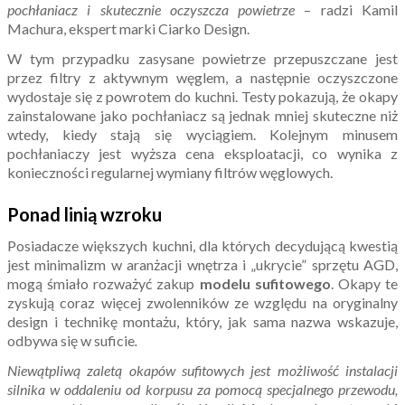
pochłaniacz i skutecznie oczyszcza powietrze
– radzi Kamil
Machura, ekspert marki Ciarko Design.
W tym przypadku zasysane powietrze przepuszczane jest
przez filtry z aktywnym węglem, a następnie oczyszczone
wydostaje się z powrotem do kuchni. Testy pokazują, że okapy
zainstalowane jako pochłaniacz są jednak mniej skuteczne niż
wtedy, kiedy stają się wyciągiem. Kolejnym minusem
pochłaniaczy jest wyższa cena eksploatacji, co wynika z
konieczności regularnej wymiany filtrów węglowych.
Ponad linią wzroku
Posiadacze większych kuchni, dla których decydującą kwestią
jest minimalizm w aranżacji wnętrza i „ukrycie” sprzętu AGD,
mogą śmiało rozważyć zakup
modelu sufitowego
. Okapy te
zyskują coraz więcej zwolenników ze względu na oryginalny
design i technikę montażu, który, jak sama nazwa wskazuje,
odbywa się w suficie
.
Niewątpliwą zaletą okapów sufitowych jest możliwość instalacji
silnika w oddaleniu od korpusu za pomocą specjalnego przewodu,