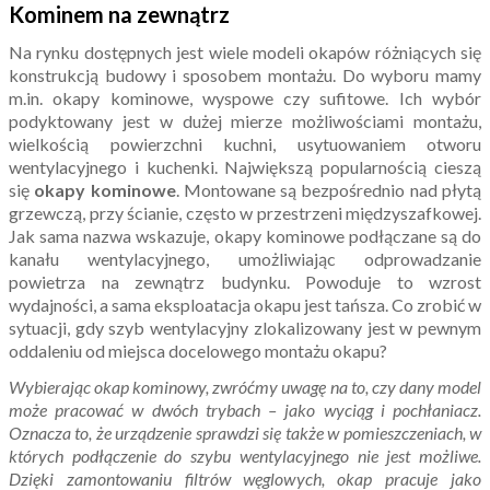
Kominem na zewnątrz
Na rynku dostępnych jest wiele modeli okapów różniących się
konstrukcją budowy i sposobem montażu. Do wyboru mamy
m.in. okapy kominowe, wyspowe czy sufitowe. Ich wybór
podyktowany jest w dużej mierze możliwościami montażu,
wielkością powierzchni kuchni, usytuowaniem otworu
wentylacyjnego i kuchenki. Największą popularnością cieszą
się
okapy kominowe
. Montowane są bezpośrednio nad płytą
grzewczą, przy ścianie, często w przestrzeni międzyszafkowej.
Jak sama nazwa wskazuje, okapy kominowe podłączane są do
kanału wentylacyjnego, umożliwiając odprowadzanie
powietrza na zewnątrz budynku. Powoduje to wzrost
wydajności, a sama eksploatacja okapu jest tańsza. Co zrobić w
sytuacji, gdy szyb wentylacyjny zlokalizowany jest w pewnym
oddaleniu od miejsca docelowego montażu okapu?
Wybierając okap kominowy, zwróćmy uwagę na to, czy dany model
może pracować w dwóch trybach – jako wyciąg i pochłaniacz.
Oznacza to, że urządzenie sprawdzi się także w pomieszczeniach, w
których podłączenie do szybu wentylacyjnego nie jest możliwe.
Dzięki zamontowaniu filtrów węglowych, okap pracuje jako