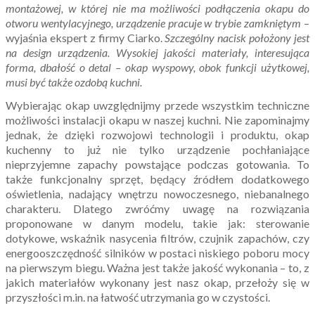
montażowej, w której nie ma możliwości podłączenia okapu do
otworu wentylacyjnego, urządzenie pracuje w trybie zamkniętym
–
wyjaśnia ekspert z firmy Ciarko.
Szczególny nacisk położony jest
na design urządzenia. Wysokiej jakości materiały, interesująca
forma, dbałość o detal – okap wyspowy, obok funkcji użytkowej,
musi być także ozdobą kuchni.
Wybierając okap uwzględnijmy przede wszystkim techniczne
możliwości instalacji okapu w naszej kuchni. Nie zapominajmy
jednak, że dzięki rozwojowi technologii i produktu, okap
kuchenny to już nie tylko urządzenie pochłaniające
nieprzyjemne zapachy powstające podczas gotowania. To
także funkcjonalny sprzęt, będący źródłem dodatkowego
oświetlenia, nadający wnętrzu nowoczesnego, niebanalnego
charakteru. Dlatego zwróćmy uwagę na rozwiązania
proponowane w danym modelu, takie jak: sterowanie
dotykowe, wskaźnik nasycenia filtrów, czujnik zapachów, czy
energooszczędność silników w postaci niskiego poboru mocy
na pierwszym biegu. Ważna jest także jakość wykonania – to, z
jakich materiałów wykonany jest nasz okap, przełoży się w
przyszłości m.in. na łatwość utrzymania go w czystości.