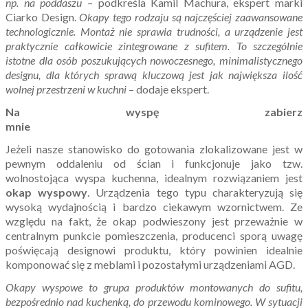
np. na poddaszu –
podkreśla Kamil Machura, ekspert marki
Ciarko Design.
Okapy tego rodzaju są najczęściej zaawansowane
technologicznie. Montaż nie sprawia trudności, a urządzenie jest
praktycznie całkowicie zintegrowane z sufitem. To szczególnie
istotne dla osób poszukujących nowoczesnego, minimalistycznego
designu, dla których sprawą kluczową jest jak największa ilość
wolnej przestrzeni w kuchni
– dodaje ekspert.
Na wyspę zabierz
mnie
Jeżeli nasze stanowisko do gotowania zlokalizowane jest w
pewnym oddaleniu od ścian i funkcjonuje jako tzw.
wolnostojąca wyspa kuchenna, idealnym rozwiązaniem jest
okap wyspowy
. Urządzenia tego typu charakteryzują się
wysoką wydajnością i bardzo ciekawym wzornictwem. Ze
względu na fakt, że okap podwieszony jest przeważnie w
centralnym punkcie pomieszczenia, producenci sporą uwagę
poświęcają designowi produktu, który powinien idealnie
komponować się z meblami i pozostałymi urządzeniami AGD.
Okapy wyspowe to grupa produktów montowanych do sufitu,
bezpośrednio nad kuchenką, do przewodu kominowego. W sytuacji