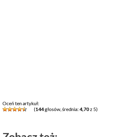
Oceń ten artykuł:
(
144
głosów, średnia:
4,70
z 5)
Zobacz też: