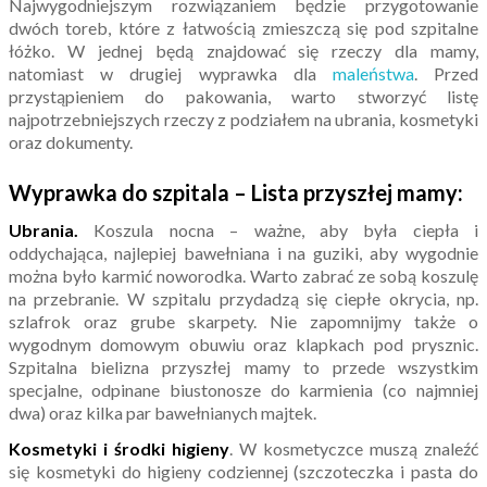
Najwygodniejszym rozwiązaniem będzie przygotowanie
dwóch toreb, które z łatwością zmieszczą się pod szpitalne
łóżko. W jednej będą znajdować się rzeczy dla mamy,
natomiast w drugiej wyprawka dla
maleństwa
. Przed
przystąpieniem do pakowania, warto stworzyć listę
najpotrzebniejszych rzeczy z podziałem na ubrania, kosmetyki
oraz dokumenty.
Wyprawka do szpitala – Lista przyszłej mamy:
Ubrania.
Koszula nocna – ważne, aby była ciepła i
oddychająca, najlepiej bawełniana i na guziki, aby wygodnie
można było karmić noworodka. Warto zabrać ze sobą koszulę
na przebranie. W szpitalu przydadzą się ciepłe okrycia, np.
szlafrok oraz grube skarpety. Nie zapomnijmy także o
wygodnym domowym obuwiu oraz klapkach pod prysznic.
Szpitalna bielizna przyszłej mamy to przede wszystkim
specjalne, odpinane biustonosze do karmienia (co najmniej
dwa) oraz kilka par bawełnianych majtek.
Kosmetyki i środki higieny
. W kosmetyczce muszą znaleźć
się kosmetyki do higieny codziennej (szczoteczka i pasta do