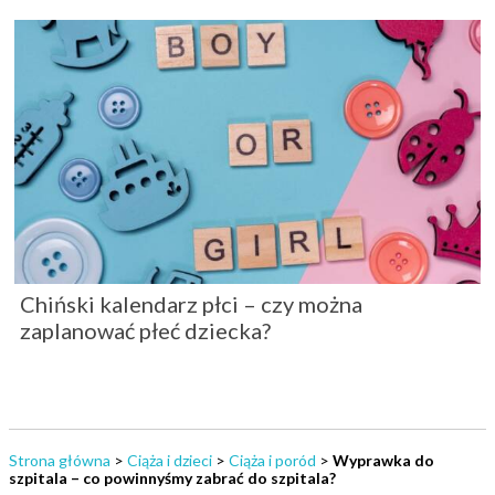
Chiński kalendarz płci – czy można
zaplanować płeć dziecka?
Strona główna
>
Ciąża i dzieci
>
Ciąża i poród
>
Wyprawka do
szpitala – co powinnyśmy zabrać do szpitala?