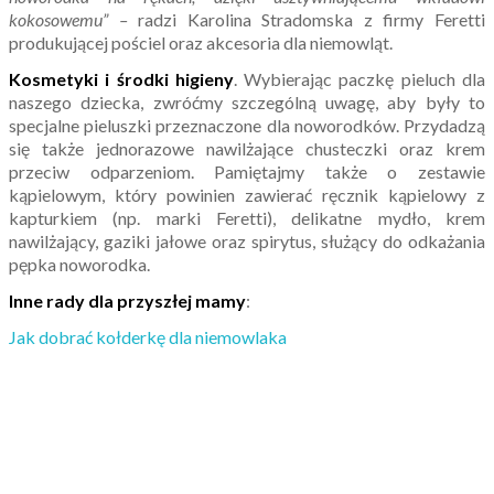
kokosowemu” –
radzi Karolina Stradomska z firmy Feretti
produkującej pościel oraz akcesoria dla niemowląt.
Kosmetyki i środki higieny
. Wybierając paczkę pieluch dla
naszego dziecka, zwróćmy szczególną uwagę, aby były to
specjalne pieluszki przeznaczone dla noworodków. Przydadzą
się także jednorazowe nawilżające chusteczki oraz krem
przeciw odparzeniom. Pamiętajmy także o zestawie
kąpielowym, który powinien zawierać ręcznik kąpielowy z
kapturkiem (np. marki Feretti), delikatne mydło, krem
nawilżający, gaziki jałowe oraz spirytus, służący do odkażania
pępka noworodka.
Inne rady dla przyszłej mamy
:
Jak dobrać kołderkę dla niemowlaka