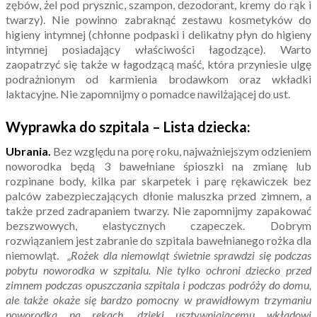
zębów, żel pod prysznic, szampon, dezodorant, kremy do rąk i
twarzy). Nie powinno zabraknąć zestawu kosmetyków do
higieny intymnej (chłonne podpaski i delikatny płyn do higieny
intymnej posiadający właściwości łagodzące). Warto
zaopatrzyć się także w łagodzącą maść, która przyniesie ulgę
podrażnionym od karmienia brodawkom oraz wkładki
laktacyjne. Nie zapomnijmy o pomadce nawilżającej do ust.
Wyprawka do szpitala – Lista dziecka:
Ubrania.
Bez względu na porę roku, najważniejszym odzieniem
noworodka będą 3 bawełniane śpioszki na zmianę lub
rozpinane body, kilka par skarpetek i parę rękawiczek bez
palców zabezpieczających dłonie maluszka przed zimnem, a
także przed zadrapaniem twarzy. Nie zapomnijmy zapakować
bezszwowych, elastycznych czapeczek. Dobrym
rozwiązaniem jest zabranie do szpitala bawełnianego rożka dla
niemowląt. „
Rożek dla niemowląt świetnie sprawdzi się podczas
pobytu noworodka w szpitalu. Nie tylko ochroni dziecko przed
zimnem podczas opuszczania szpitala i podczas podróży do domu,
ale także okaże się bardzo pomocny w prawidłowym trzymaniu
noworodka na rękach, dzięki usztywniającemu wkładowi