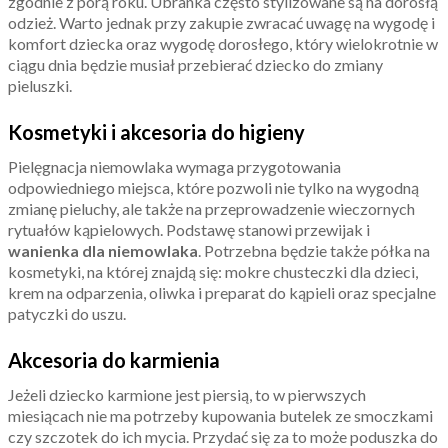
zgodnie z porą roku. Ubranka często stylizowane są na dorosłą
odzież. Warto jednak przy zakupie zwracać uwagę na wygodę i
komfort dziecka oraz wygodę dorosłego, który wielokrotnie w
ciągu dnia będzie musiał przebierać dziecko do zmiany
pieluszki.
Kosmetyki i akcesoria do higieny
Pielęgnacja niemowlaka wymaga przygotowania
odpowiedniego miejsca, które pozwoli nie tylko na wygodną
zmianę pieluchy, ale także na przeprowadzenie wieczornych
rytuałów kąpielowych. Podstawę stanowi przewijak i
wanienka dla niemowlaka
. Potrzebna będzie także półka na
kosmetyki, na której znajdą się: mokre chusteczki dla dzieci,
krem na odparzenia, oliwka i preparat do kąpieli oraz specjalne
patyczki do uszu.
Akcesoria do karmienia
Jeżeli dziecko karmione jest piersią, to w pierwszych
miesiącach nie ma potrzeby kupowania butelek ze smoczkami
czy szczotek do ich mycia. Przydać się za to może poduszka do