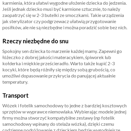
karmienia, która ułatwi wygodne ułożenie dziecka do jedzenia.
Jeśli jednak dziecko musi być karmione sztucznie, to należy
zaopatrzyć się w 2-3 butelki ze smoczkami. Takie urządzenia
jak sterylizator czy podgrzewacz ułatwią przygotowanie
posiłków, ale nie są niezbędne i można poradzić sobie bez nich.
Rzeczy niezbędne do snu
Spokojny sen dziecka to marzenie każdej mamy. Zapewni go
łóżeczko z dobrej jakości materacykiem, śpiworek lub
kołderka i miękkie prześcieradło. Warto także kupić 2-3
kocyki, które będą różniły się między sobą grubością, co
umożliwi dopasowanie przykrycia do panującej aktualnie
temperatury.
Transport
Wózek i fotelik samochodowy to jedne z bardziej kosztowych
sprzętów w wyprawce niemowlaka. Wybierając modele jednej
firmy można stworzyć kompatybilne zestawy (np fotelik
samochodowy wpinany do stelaża wózka), dzięki czemu
codzienne podróżowanie z dzieckiem będzie wygodniejsze.