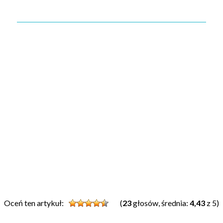
Oceń ten artykuł:
(
23
głosów, średnia:
4,43
z 5)