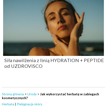
Siła nawilżenia z linią HYDRATION + PEPTIDE
od UZDROVISCO
Strona główna
>
Uroda
>
Jak wykorzystać herbatę w zabiegach
kosmetycznych?
Herbata
|
Pielęgnacja skóry