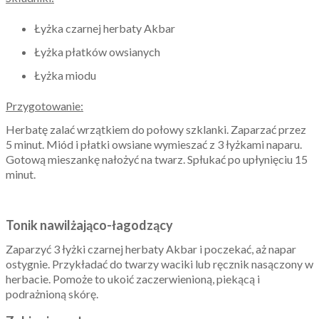
Łyżka czarnej herbaty Akbar
Łyżka płatków owsianych
Łyżka miodu
Przygotowanie:
Herbatę zalać wrzątkiem do połowy szklanki. Zaparzać przez
5 minut. Miód i płatki owsiane wymieszać z 3 łyżkami naparu.
Gotową mieszankę nałożyć na twarz. Spłukać po upłynięciu 15
minut.
Tonik nawilżająco-łagodzący
Zaparzyć 3 łyżki czarnej herbaty Akbar i poczekać, aż napar
ostygnie. Przykładać do twarzy waciki lub ręcznik nasączony w
herbacie. Pomoże to ukoić zaczerwienioną, piekącą i
podrażnioną skórę.