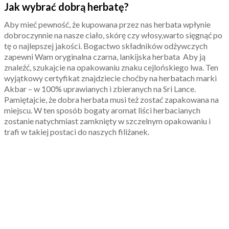
Jak wybrać dobrą herbatę?
Aby mieć pewność, że kupowana przez nas herbata wpłynie
dobroczynnie na nasze ciało, skórę czy włosy,warto sięgnąć po
tę o najlepszej jakości. Bogactwo składników odżywczych
zapewni Wam oryginalna czarna, lankijska herbata Aby ją
znaleźć, szukajcie na opakowaniu znaku cejlońskiego lwa. Ten
wyjątkowy certyfikat znajdziecie choćby na herbatach marki
Akbar – w 100% uprawianych i zbieranych na Sri Lance.
Pamiętajcie, że dobra herbata musi też zostać zapakowana na
miejscu. W ten sposób bogaty aromat liści herbacianych
zostanie natychmiast zamknięty w szczelnym opakowaniu i
trafi w takiej postaci do naszych filiżanek.