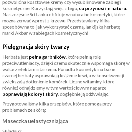
pozwolić na kosztowne kremy czy wysublimowane zabiegi
kosmetyczne. Korzystają więc z tego,
co przynosi im natura
.
Na szczęście Sri Lanka obfituje w naturalne kosmetyki, które
można zerwać wprost z krzewu. Przedstawiamy kilka
sposobów na to, jak wykorzystać czarną, lankijską herbatę
marki Akbar w zabiegach kosmetycznych!
Pielęgnacja skóry twarzy
Herbata jest
pełna garbników
, które pełnią rolę
przeciwutleniaczy, dzięki czemu skutecznie wspomaga skórę w
walce z efektami starzenia. Ponadto kosmetyki na bazie
czarnej herbaty usprawniają krążenie krwi, a w konsekwencji
zwiększają dotlenienie komórek. Liczne witaminy, które
również odnajdziemy w tym wartościowym naparze,
poprawiają koloryt skóry
, dogłębnie ją odżywiając.
Przygotowaliśmy kilka przepisów, które pomogą przy
problemach ze skórą:
Maseczka uelastyczniająca
Składniki: