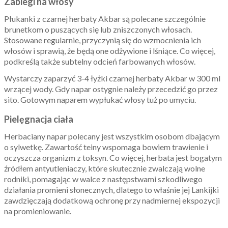
Zabiegi na włosy
Płukanki z czarnej herbaty Akbar są polecane szczególnie
brunetkom o puszących się lub zniszczonych włosach.
Stosowane regularnie, przyczynią się do wzmocnienia ich
włosów i sprawią, że będą one odżywione i lśniące. Co więcej,
podkreślą także subtelny odcień farbowanych włosów.
Wystarczy zaparzyć 3-4 łyżki czarnej herbaty Akbar w 300 ml
wrzącej wody. Gdy napar ostygnie należy przecedzić go przez
sito. Gotowym naparem wypłukać włosy tuż po umyciu.
Pielęgnacja ciała
Herbaciany napar polecany jest wszystkim osobom dbającym
o sylwetkę. Zawartość teiny wspomaga bowiem trawienie i
oczyszcza organizm z toksyn. Co więcej, herbata jest bogatym
źródłem antyutleniaczy, które skutecznie zwalczają wolne
rodniki, pomagając w walce z następstwami szkodliwego
działania promieni słonecznych, dlatego to właśnie jej Lankijki
zawdzięczają dodatkową ochronę przy nadmiernej ekspozycji
na promieniowanie.