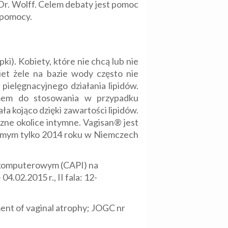
Dr. Wolff. Celem debaty jest pomoc
 pomocy.
). Kobiety, które nie chcą lub nie
et żele na bazie wody często nie
ielęgnacyjnego działania lipidów.
emem do stosowania w przypadku
 kojąco dzięki zawartości lipidów.
ne okolice intymne. Vagisan® jest
samym tylko 2014 roku w Niemczech
 komputerowym (CAPI) na
4.02.2015 r., II fala: 12-
ment of vaginal atrophy; JOGC nr