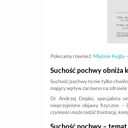
Polecamy również:
Mięśnie Kegla –
Suchość pochwy obniża k
Suchość pochwy to nie tylko chwi
mający wpływ zarówno na zdrowie fi
Dr Andrzej Depko, specjalista s
nieprzyjemne objawy fizyczne. –
czynności może rodzić frustrację, kom
Suchość pochwy – temat 