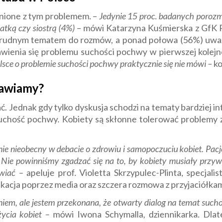
tnione z tym problemem. –
Jedynie 15 proc. badanych porozm
atką czy siostrą (4%)
– mówi Katarzyna Kuśmierska z GfK 
t trudnym tematem do rozmów, a ponad połowa (56%) uwa
wienia się problemu suchości pochwy w pierwszej kolejn
sce o problemie suchości pochwy praktycznie się nie mówi –
k
mawiamy?
ać. Jednak gdy tylko dyskusja schodzi na tematy bardziej
uchość pochwy. Kobiety są skłonne tolerować problemy zd
e nieobecny w debacie o zdrowiu i samopoczuciu kobiet. Pacje
 Nie powinniśmy zgadzać się na to, by kobiety musiały przyw
awiać –
apeluje prof. Violetta Skrzypulec-Plinta, specjali
ukacja poprzez media oraz szczera rozmowa z przyjaciółkam
em, ale jestem przekonana, że otwarty dialog na temat suc
ycia kobiet –
mówi Iwona Schymalla, dziennikarka. Dlateg