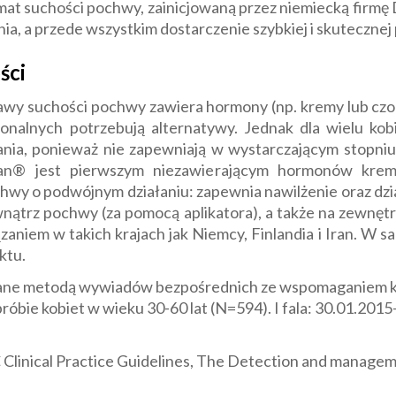
mat suchości pochwy, zainicjowaną przez niemiecką firmę 
a, a przede wszystkim dostarczenie szybkiej i skutecznej
ści
y suchości pochwy zawiera hormony (np. kremy lub czopki
alnych potrzebują alternatywy. Jednak dla wielu kobi
nia, ponieważ nie zapewniają w wystarczającym stopniu p
san® jest pierwszym niezawierającym hormonów kr
y o podwójnym działaniu: zapewnia nawilżenie oraz działa
trz pochwy (za pomocą aplikatora), a także na zewnętrz
aniem w takich krajach jak Niemcy, Finlandia i Iran. W 
ktu.
zowane metodą wywiadów bezpośrednich ze wspomaganiem
bie kobiet w wieku 30-60 lat (N=594). I fala: 30.01.2015- 0
C Clinical Practice Guidelines, The Detection and manage