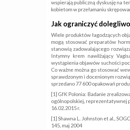
wspierają publiczną dyskusję na te
kobietom w przełamaniu skrępowani
Jak ograniczyć dolegliwo
Wiele produktów łagodzących objaw
mogą stosować preparatów hormon
stanowią zadowalającego rozwiąza
Intymny krem nawilżający Vagi
wystąpienia objawów suchości pochw
Co ważne można go stosować wewną
sprawdzonym i docenionym rozwiąz
sprzedano 77 600 opakowań produ
[1] GfK Polonia: Badanie zreali
ogólnopolskiej, reprezentatywnej pró
16.02.2015 r.
[1] Shawna L. Johnston et al., SOG
145, maj 2004