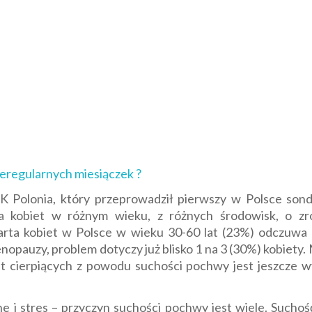
ieregularnych miesiączek ?
K Polonia, który przeprowadził pierwszy w Polsce son
a kobiet w różnym wieku, z różnych środowisk, o zr
rta kobiet w Polsce w wieku 30-60 lat (23%) odczuwa d
opauzy, problem dotyczy już blisko 1 na 3 (30%) kobiety
iet cierpiących z powodu suchości pochwy jest jeszcze 
 i stres – przyczyn suchości pochwy jest wiele. Suchość