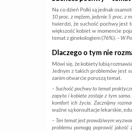
Na co dzień Polki są jednak osamo
10 proc. z mężem, jedynie 5 proc. z m
twierdzi, że suchość pochwy jes
większość kobiet w momencie poja
temat z ginekologiem (76%).
–
W Pol
Dlaczego o tym nie roz
Mówi się, że kobiety lubią rozmawi
Jednym z takich problemów jest s
zanim otwarcie poruszą temat.
– Suchość pochwy to temat praktyczni
zapyta i kobieta zostaje z tym sama.
komfort ich życia. Zacznijmy rozm
ważne są konsultacje lekarskie, ed
– Ten temat jest prawdziwym wyzwani
problemu pomogą poprawić jakość ż