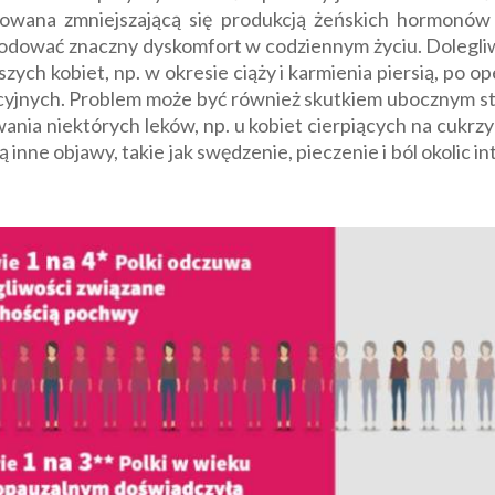
owana zmniejszającą się produkcją żeńskich hormonów 
wodować znaczny dyskomfort w codziennym życiu. Dolegli
h kobiet, np. w okresie ciąży i karmienia piersią, po oper
jnych. Problem może być również skutkiem ubocznym stre
ia niektórych leków, np. u kobiet cierpiących na cukrzyc
 inne objawy, takie jak swędzenie, pieczenie i ból okolic 