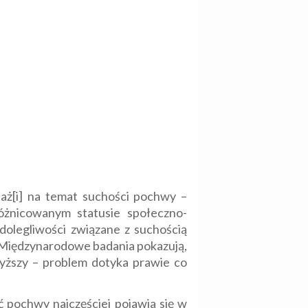
daż[i] na temat suchości pochwy –
óżnicowanym statusie społeczno-
olegliwości związane z suchością
. Międzynarodowe badania pokazują,
wyższy – problem dotyka prawie co
 pochwy najczęściej pojawia się w