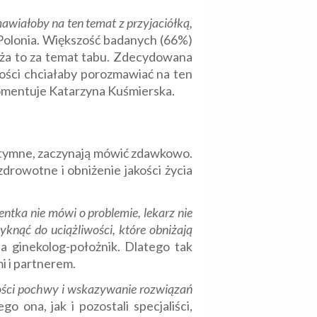
awiałoby na ten temat z przyjaciółką,
Polonia. Większość badanych (66%)
ża to za temat tabu. Zdecydowana
ości chciałaby porozmawiać na ten
omentuje Katarzyna Kuśmierska.
 intymne, zaczynają mówić zdawkowo.
rowotne i obniżenie jakości życia
ntka nie mówi o problemie, lekarz nie
yknąć do uciążliwości, które obniżają
sta ginekolog-położnik. Dlatego tak
i i partnerem.
hości pochwy i wskazywanie rozwiązań
o ona, jak i pozostali specjaliści,