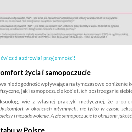
 ćwicz dla zdrowia i przyjemności!
omfort życia i samopoczucie
lowa niedogodność wpływająca na tymczasowe obniżenie k
zyczne, jak i samopoczucie kobiet, ich postrzeganie siebie
eksuolog, wie z własnej praktyki medycznej, że prob
Dyskomfort w okolicach intymnych, nie tylko w czasie seksu
pleksy i niezadowolenie. A złe samopoczucie to obniżona jakość
tabu w Polsce