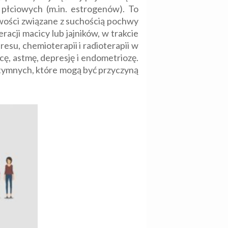
płciowych (m.in. estrogenów). To
wości związane z suchością pochwy
acji macicy lub jajników, w trakcie
su, chemioterapii i radioterapii w
ę, astmę, depresję i endometriozę.
intymnych, które mogą być przyczyną