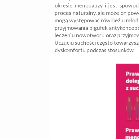
okresie menopauzy i jest spowod
proces naturalny, ale może on po
mogą występować również u młodszyc
przyjmowania pigułek antykoncepcy
leczeniu nowotworu oraz przyjmowan
Uczuciu suchości często towarzyszą
dyskomfortu podczas stosunków.