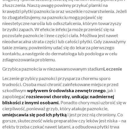
złuszczenia. Naszą uwagę powinny przykuć plamki na
krawędzi płytki paznokcia oraz wszelkie rozwarstwienia. Jeżeli
to zbagatelizujemy, na paznokciu mogą pojawić się
nieestetyczne narośla lub odkształcenia, którym towarzyszy
brzydki zapach. W efekcie infekcja może przenieść się na
pozostałe paznokcie i inne części ciała. Możliwa jest nawet
nieodwracalna strata części lub całości płytki. Gdy zauważymy
takie zmiany, powinniśmy udać się do lekarza pierwszego
kontaktu, a następnie do dermatologa lub podologa w celu
zdiagnozowania problemu.
Grzybica paznokcia w niezaawansowanym stadium
Leczenie
Leczenie grzybicy paznokci przysparza choremu sporo
trudności. Osoba musi chronić zainfekowane miejsce przed
szkodliwym
wpływem środowiska zewnętrznego
, jak i
zapobiegać
rozsiewowi choroby, unikając nadmiernej
bliskości z innymi osobami.
Ponadto chory musi uzbroić się w
cierpliwość, ponieważ grzyb, który atakuje paznokcie,
umiejscawia się pod ich płytką
i jest przez nią chroniony. Co
gorsze, skuteczność wielu preparatów czy leków jest niska – na
efekty trzeba czekać nawet latami, a odbudowa płytki trwa