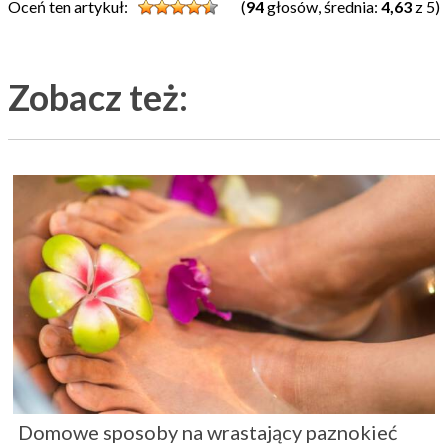
Oceń ten artykuł:
(
94
głosów, średnia:
4,63
z 5)
Zobacz też:
Domowe sposoby na wrastający paznokieć