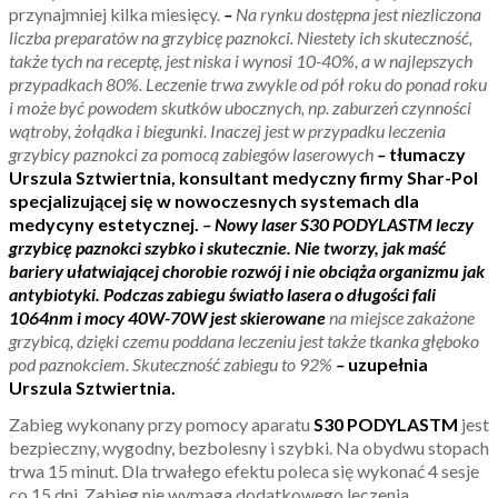
przynajmniej kilka miesięcy.
–
Na rynku dostępna jest niezliczona
liczba preparatów na grzybicę paznokci. Niestety ich skuteczność,
także tych na receptę, jest niska i wynosi 10-40%, a w najlepszych
przypadkach 80%. Leczenie trwa zwykle od pół roku do ponad roku
i może być powodem skutków ubocznych, np. zaburzeń czynności
wątroby, żołądka i biegunki. Inaczej jest w przypadku leczenia
grzybicy paznokci za pomocą zabiegów laserowych
–
tłumaczy
Urszula Sztwiertnia, konsultant medyczny firmy Shar-Pol
specjalizującej się w nowoczesnych systemach dla
medycyny estetycznej.
– Nowy laser S30 PODYLASTM leczy
grzybicę paznokci szybko i skutecznie. Nie tworzy, jak maść
bariery ułatwiającej chorobie rozwój i nie obciąża organizmu jak
antybiotyki. Podczas zabiegu światło lasera o długości fali
1064nm i mocy 40W-70W jest skierowane
na miejsce zakażone
grzybicą, dzięki czemu poddana leczeniu jest także tkanka głęboko
pod paznokciem. Skuteczność zabiegu to 92%
–
uzupełnia
Urszula Sztwiertnia.
Zabieg wykonany przy pomocy aparatu
S30 PODYLASTM
jest
bezpieczny, wygodny, bezbolesny i szybki. Na obydwu stopach
trwa 15 minut. Dla trwałego efektu poleca się wykonać 4 sesje
co 15 dni. Zabieg nie wymaga dodatkowego leczenia