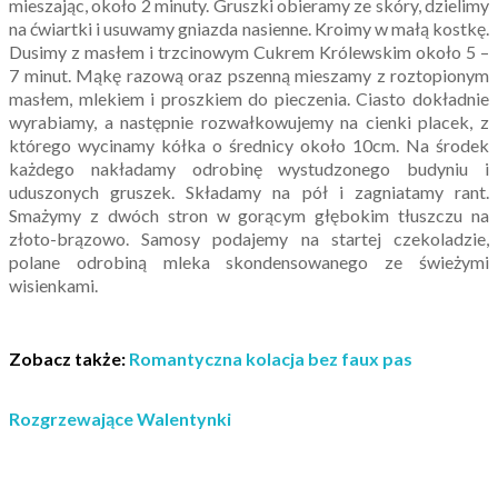
mieszając, około 2 minuty. Gruszki obieramy ze skóry, dzielimy
na ćwiartki i usuwamy gniazda nasienne. Kroimy w małą kostkę.
Dusimy z masłem i trzcinowym Cukrem Królewskim około 5 –
7 minut. Mąkę razową oraz pszenną mieszamy z roztopionym
masłem, mlekiem i proszkiem do pieczenia. Ciasto dokładnie
wyrabiamy, a następnie rozwałkowujemy na cienki placek, z
którego wycinamy kółka o średnicy około 10cm. Na środek
każdego nakładamy odrobinę wystudzonego budyniu i
uduszonych gruszek. Składamy na pół i zagniatamy rant.
Smażymy z dwóch stron w gorącym głębokim tłuszczu na
złoto-brązowo. Samosy podajemy na startej czekoladzie,
polane odrobiną mleka skondensowanego ze świeżymi
wisienkami.
Zobacz także:
Romantyczna kolacja bez faux pas
Rozgrzewające Walentynki