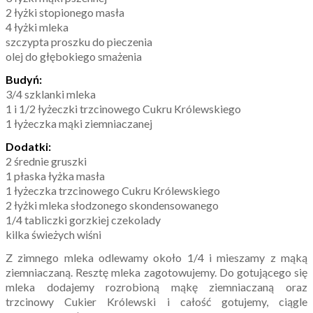
2 łyżki stopionego masła
4 łyżki mleka
szczypta proszku do pieczenia
olej do głębokiego smażenia
Budyń:
3/4 szklanki mleka
1 i 1/2 łyżeczki trzcinowego Cukru Królewskiego
1 łyżeczka mąki ziemniaczanej
Dodatki:
2 średnie gruszki
1 płaska łyżka masła
1 łyżeczka trzcinowego Cukru Królewskiego
2 łyżki mleka słodzonego skondensowanego
1/4 tabliczki gorzkiej czekolady
kilka świeżych wiśni
Z zimnego mleka odlewamy około 1/4 i mieszamy z mąką
ziemniaczaną. Resztę mleka zagotowujemy. Do gotującego się
mleka dodajemy rozrobioną mąkę ziemniaczaną oraz
trzcinowy Cukier Królewski i całość gotujemy, ciągle