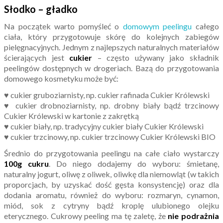
Słodko – gładko
Na początek warto pomyśleć o
domowym peelingu
całego
ciała, który przygotowuje skórę do kolejnych zabiegów
pielęgnacyjnych. Jednym z najlepszych naturalnych materiałów
ścierających jest
cukier
– często używany jako składnik
peelingów dostępnych w drogeriach. Bazą do przygotowania
domowego kosmetyku może być:
♥ cukier gruboziarnisty, np. cukier rafinada Cukier Królewski
♥ cukier drobnoziarnisty, np. drobny biały bądź trzcinowy
Cukier Królewski w kartonie z zakrętką
♥ cukier biały, np. tradycyjny cukier biały Cukier Królewski
♥ cukier trzcinowy, np. cukier trzcinowy Cukier Królewski BIO
Średnio do przygotowania peelingu na całe ciało wystarczy
100g cukru
. Do niego dodajemy do wyboru: śmietanę,
naturalny jogurt, oliwę z oliwek, oliwkę dla niemowląt (w takich
proporcjach, by uzyskać dość gęsta konsystencję) oraz dla
dodania aromatu, również do wyboru: rozmaryn, cynamon,
miód, sok z cytryny bądź kroplę ulubionego olejku
eterycznego. Cukrowy peeling ma tę zaletę, że
nie podrażnia