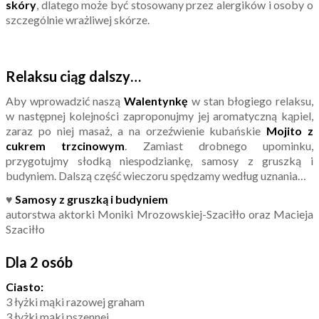
skóry
, dlatego może być stosowany przez alergików i osoby o
szczególnie wrażliwej skórze.
Relaksu ciąg dalszy…
Aby wprowadzić naszą
Walentynkę
w stan błogiego relaksu,
w następnej kolejności zaproponujmy jej aromatyczną kąpiel,
zaraz po niej masaż, a na orzeźwienie kubańskie
Mojito z
cukrem trzcinowym
. Zamiast drobnego upominku,
przygotujmy słodką niespodziankę, samosy z gruszką i
budyniem. Dalszą część wieczoru spędzamy według uznania…
♥
Samosy z gruszką i budyniem
autorstwa aktorki Moniki Mrozowskiej-Szaciłło oraz Macieja
Szaciłło
Dla 2 osób
Ciasto:
3 łyżki mąki razowej graham
3 łyżki mąki pszennej