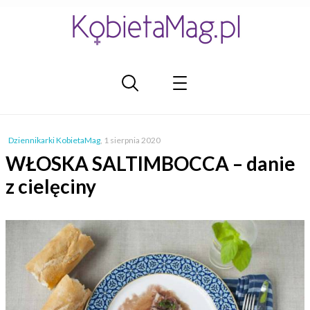
Dziennikarki KobietaMag
,
1 sierpnia 2020
WŁOSKA SALTIMBOCCA – danie
z cielęciny