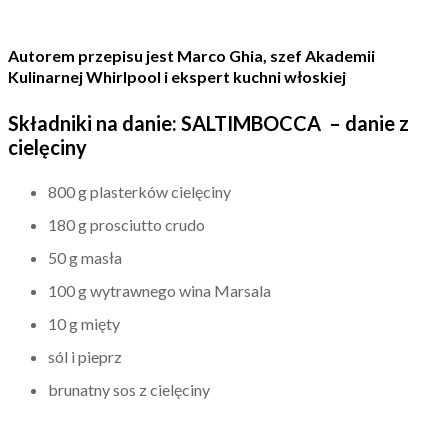
Autorem przepisu jest Marco Ghia,
szef Akademii
Kulinarnej Whirlpool i ekspert kuchni włoskiej
Składniki na danie: SALTIMBOCCA – danie z
cielęciny
800 g plasterków cielęciny
180 g prosciutto crudo
50 g masła
100 g wytrawnego wina Marsala
10 g mięty
sól i pieprz
brunatny sos z cielęciny