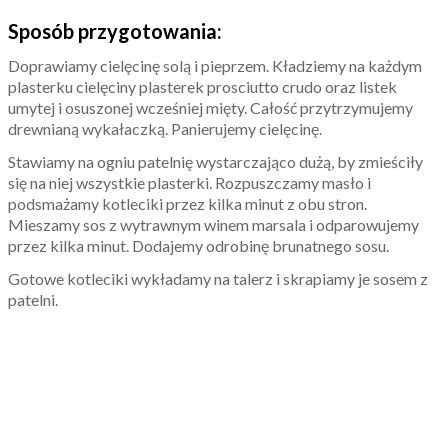
Sposób przygotowania:
Doprawiamy cielęcinę solą i pieprzem. Kładziemy na każdym
plasterku cielęciny plasterek prosciutto crudo oraz listek
umytej i osuszonej wcześniej mięty. Całość przytrzymujemy
drewnianą wykałaczką. Panierujemy cielęcinę.
Stawiamy na ogniu patelnię wystarczająco dużą, by zmieściły
się na niej wszystkie plasterki. Rozpuszczamy masło i
podsmażamy kotleciki przez kilka minut z obu stron.
Mieszamy sos z wytrawnym winem marsala i odparowujemy
przez kilka minut. Dodajemy odrobinę brunatnego sosu.
Gotowe kotleciki wykładamy na talerz i skrapiamy je sosem z
patelni.