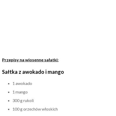
Przepisy na wiosenne sałatki:
Sałtka z awokado i mango
1 awokado
1 mango
300 g rukoli
100 g orzechów włoskich