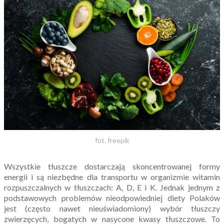
fot. freepik
Wszystkie tłuszcze dostarczają skoncentrowanej formy
energii i są niezbędne dla transportu w organizmie witamin
rozpuszczalnych w tłuszczach: A, D, E i K. Jednak jednym z
podstawowych problemów nieodpowiedniej diety Polaków
jest (często nawet nieuświadomiony) wybór tłuszczy
zwierzęcych, bogatych w nasycone kwasy tłuszczowe. To