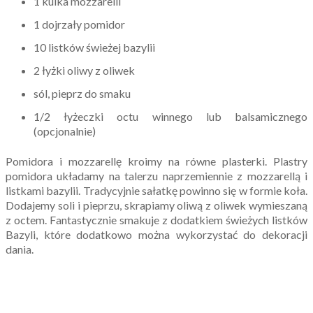
1 kulka mozzarelli
1 dojrzały pomidor
10 listków świeżej bazylii
2 łyżki oliwy z oliwek
sól, pieprz do smaku
1/2 łyżeczki octu winnego lub balsamicznego
(opcjonalnie)
Pomidora i mozzarellę kroimy na równe plasterki. Plastry
pomidora układamy na talerzu naprzemiennie z mozzarellą i
listkami bazylii. Tradycyjnie sałatkę powinno się w formie koła.
Dodajemy soli i pieprzu, skrapiamy oliwą z oliwek wymieszaną
z octem. Fantastycznie smakuje z dodatkiem świeżych listków
Bazyli, które dodatkowo można wykorzystać do dekoracji
dania.