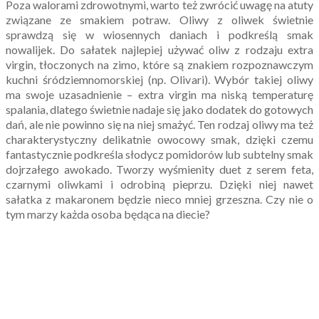
Poza walorami zdrowotnymi, warto też zwrócić uwagę na atuty
związane ze smakiem potraw. Oliwy z oliwek świetnie
sprawdzą się w wiosennych daniach i podkreślą smak
nowalijek. Do sałatek najlepiej używać oliw z rodzaju extra
virgin, tłoczonych na zimo, które są znakiem rozpoznawczym
kuchni śródziemnomorskiej (np. Olivari). Wybór takiej oliwy
ma swoje uzasadnienie – extra virgin ma niską temperaturę
spalania, dlatego świetnie nadaje się jako dodatek do gotowych
dań, ale nie powinno się na niej smażyć. Ten rodzaj oliwy ma też
charakterystyczny delikatnie owocowy smak, dzięki czemu
fantastycznie podkreśla słodycz pomidorów lub subtelny smak
dojrzałego awokado. Tworzy wyśmienity duet z serem feta,
czarnymi oliwkami i odrobiną pieprzu. Dzięki niej nawet
sałatka z makaronem będzie nieco mniej grzeszna. Czy nie o
tym marzy każda osoba będąca na diecie?