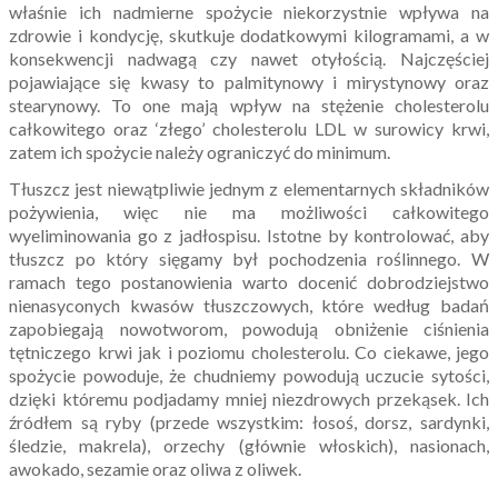
właśnie ich nadmierne spożycie niekorzystnie wpływa na
zdrowie i kondycję, skutkuje dodatkowymi kilogramami, a w
konsekwencji nadwagą czy nawet otyłością. Najczęściej
pojawiające się kwasy to palmitynowy i mirystynowy oraz
stearynowy. To one mają wpływ na stężenie cholesterolu
całkowitego oraz ‘złego’ cholesterolu LDL w surowicy krwi,
zatem ich spożycie należy ograniczyć do minimum.
Tłuszcz jest niewątpliwie jednym z elementarnych składników
pożywienia, więc nie ma możliwości całkowitego
wyeliminowania go z jadłospisu. Istotne by kontrolować, aby
tłuszcz po który sięgamy był pochodzenia roślinnego. W
ramach tego postanowienia warto docenić dobrodziejstwo
nienasyconych kwasów tłuszczowych, które według badań
zapobiegają nowotworom, powodują obniżenie ciśnienia
tętniczego krwi jak i poziomu cholesterolu. Co ciekawe, jego
spożycie powoduje, że chudniemy powodują uczucie sytości,
dzięki któremu podjadamy mniej niezdrowych przekąsek. Ich
źródłem są ryby (przede wszystkim: łosoś, dorsz, sardynki,
śledzie, makrela), orzechy (głównie włoskich), nasionach,
awokado, sezamie oraz oliwa z oliwek.