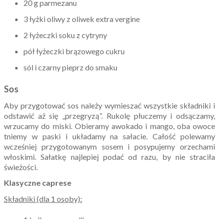
20 g parmezanu
3 łyżki oliwy z oliwek extra vergine
2 łyżeczki soku z cytryny
pół łyżeczki brązowego cukru
sól i czarny pieprz do smaku
Sos
Aby przygotować sos należy wymieszać wszystkie składniki i
odstawić aż się „przegryzą”. Rukolę płuczemy i odsączamy,
wrzucamy do miski. Obieramy awokado i mango, oba owoce
tniemy w paski i układamy na sałacie. Całość polewamy
wcześniej przygotowanym sosem i posypujemy orzechami
włoskimi. Sałatkę najlepiej podać od razu, by nie straciła
świeżości.
Klasyczne caprese
Składniki (dla 1 osoby):