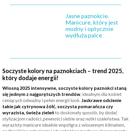
Jasne paznokcie.
Manicure, który jest
modny i optycznie
wydłuża palce
Soczyste kolory na paznokciach – trend 2025,
który dodaje energii!
Wiosną 2025 intensywne, soczyste kolory paznokci staną
się jednym z najgorętszych trendów
, idealnym dla kobiet
ceniących odważny i pełen energii look.
Jaskrawe odcienie
takie jak cytrynowa żółć, soczysta pomarańcza czy
wyrazista, świeża zieleń
to doskonały sposób, by dodać
stylizacjom radości, pewności siebie oraz nutki szaleństwa. Tak
wyrazisty manicure idealnie współgra z wiosennym klimatem,
podkreślając entuzjazm i otwartość na modowe eksperymenty.