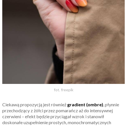
fot. freepik
Ciekawą propozycją jest również
gradient (ombre)
, płynnie
przechodzący z żółci przez pomarańcz aż do intensywnej
czerwieni – efekt będzie przyciągał wzrok i stanowił
doskonałe uzupełnienie prostych, monochromatycznych