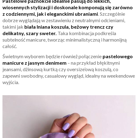
Pastelowe paznokcie idealnie pasują do lekkich,
wiosennych stylizacji i doskonale komponują się zarówno
z codziennymi, jak i eleganckimi ubraniami
. Szczególnie
dobrze wyglądają w zestawieniu z neutralnymi odcieniami,
takimi jak
biała lniana koszula, beżowy trencz czy
delikatny, szary sweter.
Taka kombinacja podkreśla
subtelność manicure, tworząc minimalistyczną i harmonijną
całość.
Świetnym wyborem będzie również połączenie
pastelowego
manicure z jasnym denimem
– na przykład błękitnymi
jeansami, dżinsową kurtką czy oversize’ową koszulą, co
zapewni swobodny, casualowy wygląd, idealny na weekendowe
wyjścia.