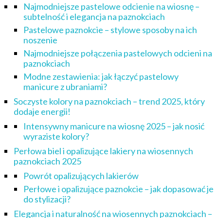
Najmodniejsze pastelowe odcienie na wiosnę –
subtelność i elegancja na paznokciach
Pastelowe paznokcie – stylowe sposoby na ich
noszenie
Najmodniejsze połączenia pastelowych odcieni na
paznokciach
Modne zestawienia: jak łączyć pastelowy
manicure z ubraniami?
Soczyste kolory na paznokciach – trend 2025, który
dodaje energii!
Intensywny manicure na wiosnę 2025 – jak nosić
wyraziste kolory?
Perłowa biel i opalizujące lakiery na wiosennych
paznokciach 2025
Powrót opalizujących lakierów
Perłowe i opalizujące paznokcie – jak dopasować je
do stylizacji?
Elegancja i naturalność na wiosennych paznokciach –