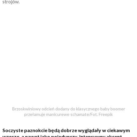
strojów.
Brzoskwiniowy odcień dodany do klasycznego baby boomer
przełamuje manicurewe schamate/Fot. Freepik
Soczyste paznokcie będą dobrze wyglądały w ciekawym
wzorze, a nawet jako pojedynczy, intensywny akcent