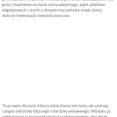
gości. Nadzienie na bazie serka wiejskiego, jajek, płatków
migdałowych i skórki z limonki ma subtelny smak, który
dobrze równoważy świeżość owoców.
To przepis dla tych, którzy lubią klasyczne tarty, ale szukają
czegoś odrobinę lżejszego i bardziej wiosennego. Wystarczy
udekorować ją truskawkami tuż przed podaniem, aby deser