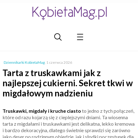
Dziennikarki KobietaMag
,
1 czerwca 2026
Tarta z truskawkami jak z
najlepszej cukierni. Sekret tkwi w
migdałowym nadzieniu
Truskawki, migdały i kruche ciasto
to jedno z tych połączeń,
które od razu kojarzą się z cieplejszymi dniami. Ta wiosenna
tarta z migdałami i truskawkami jest delikatna, lekko kremowa
i bardzo dekoracyjna, dlatego świetnie sprawdzi się zarówno
jako deser po rodzinnym obiedzie, jak i słodki poczęstunek dla