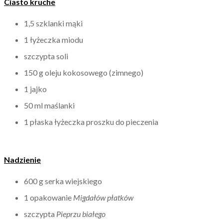
Ciasto kruche
1,5 szklanki mąki
1 łyżeczka miodu
szczypta soli
150 g oleju kokosowego (zimnego)
1 jajko
50 ml maślanki
1 płaska łyżeczka proszku do pieczenia
Nadzienie
600 g serka wiejskiego
1 opakowanie
Migdałów płatków
szczypta
Pieprzu białego