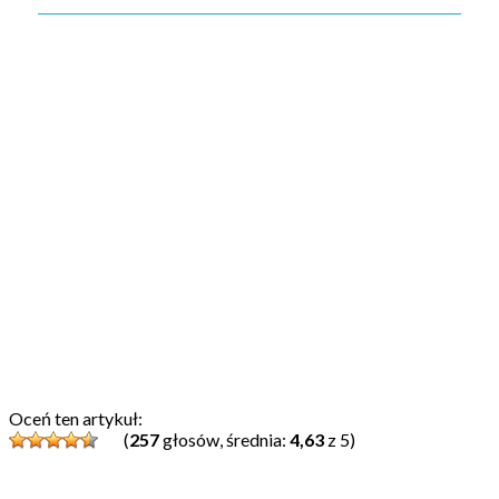
Oceń ten artykuł:
(
257
głosów, średnia:
4,63
z 5)