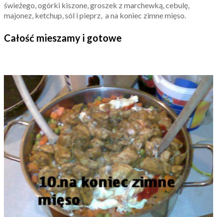
świeżego, ogórki kiszone, groszek z marchewką, cebulę,
majonez, ketchup, sól i pieprz, a na koniec zimne mięso.
Całość mieszamy i gotowe