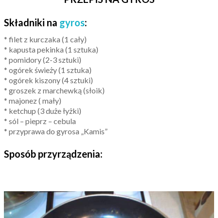
Składniki na
gyros
:
* filet z kurczaka (1 cały)
* kapusta pekinka (1 sztuka)
* pomidory (2-3 sztuki)
* ogórek świeży (1 sztuka)
* ogórek kiszony (4 sztuki)
* groszek z marchewką (słoik)
* majonez ( mały)
* ketchup (3 duże łyżki)
* sól – pieprz – cebula
* przyprawa do gyrosa „Kamis”
Sposób przyrządzenia: