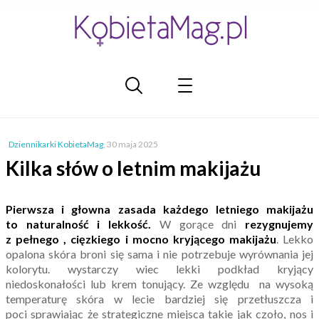
Dziennikarki KobietaMag
,
30 maja 2025
Kilka słów o letnim makijażu
Pierwsza i głowna zasada każdego letniego makijażu
to naturalność i lekkość.
W gorące dni
rezygnujemy
z pełnego , cięzkiego i mocno kryjącego makijażu
. Lekko
opalona skóra broni się sama i nie potrzebuje wyrównania jej
kolorytu. wystarczy wiec lekki podkład kryjący
niedoskonałości lub krem tonujący. Ze względu na wysoką
temperaturę skóra w lecie bardziej się przetłuszcza i
poci sprawiając że strategiczne miejsca takie jak czoło, nos i