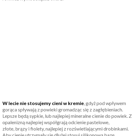
W lecie nie stosujemy cieni w kremie
, gdyż pod wpływem
gorąca spływają z powieki gromadząc się z zagłębieniach.
Lepsze będą sypkie, lub najlepiej mineralne cienie do powiek. Z
opalenizną najlepiej współgrają odcienie pastelowe,
złote, brązy i fiolety, najlepiej z rozświetlającymi drobinkami.
Aby cienie utrzymały się dłużej stosuj silikonową bazę.