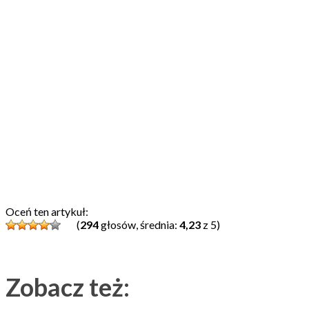
Oceń ten artykuł:
(
294
głosów, średnia:
4,23
z 5)
Zobacz też: