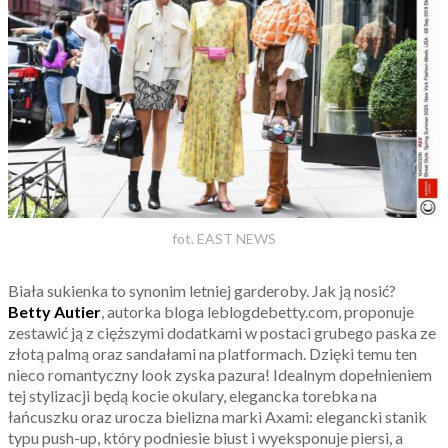
fot. EAST NEWS
Biała sukienka to synonim letniej garderoby. Jak ją nosić?
Betty Autier
, autorka bloga leblogdebetty.com, proponuje
zestawić ją z cięższymi dodatkami w postaci grubego paska ze
złotą palmą oraz sandałami na platformach. Dzięki temu ten
nieco romantyczny look zyska pazura! Idealnym dopełnieniem
tej stylizacji będą kocie okulary, elegancka torebka na
łańcuszku oraz urocza bielizna marki Axami: elegancki stanik
typu push-up, który podniesie biust i wyeksponuje piersi, a