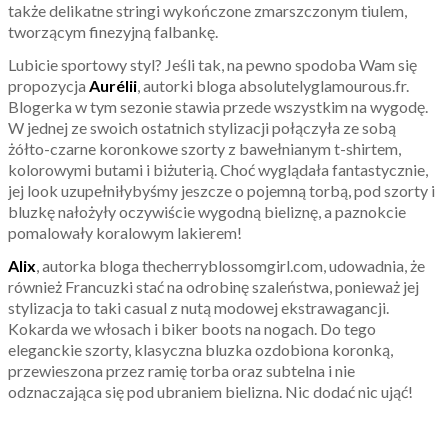
także delikatne stringi wykończone zmarszczonym tiulem,
tworzącym finezyjną falbankę.
Lubicie sportowy styl? Jeśli tak, na pewno spodoba Wam się
propozycja
Aurélii
, autorki bloga absolutelyglamourous.fr.
Blogerka w tym sezonie stawia przede wszystkim na wygodę.
W jednej ze swoich ostatnich stylizacji połączyła ze sobą
żółto-czarne koronkowe szorty z bawełnianym t-shirtem,
kolorowymi butami i biżuterią. Choć wyglądała fantastycznie,
jej look uzupełniłybyśmy jeszcze o pojemną torbą, pod szorty i
bluzkę nałożyły oczywiście wygodną bieliznę, a paznokcie
pomalowały koralowym lakierem!
Alix
, autorka bloga thecherryblossomgirl.com, udowadnia, że
również Francuzki stać na odrobinę szaleństwa, ponieważ jej
stylizacja to taki casual z nutą modowej ekstrawagancji.
Kokarda we włosach i biker boots na nogach. Do tego
eleganckie szorty, klasyczna bluzka ozdobiona koronką,
przewieszona przez ramię torba oraz subtelna i nie
odznaczająca się pod ubraniem bielizna. Nic dodać nic ująć!