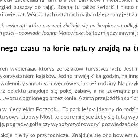
ląd puszczy do tajgi. Rosną tu także świerki i nieco rz
 zwierząt. Wśród tych ostatnich najbardziej znany jest żub
 zwierząt, które czasami zbliżają się na bezpieczną odleg
h gości – opowiada Joanna Matowicka.
Są też między innymi jele
nego czasu na łonie natury znajdą na 
en wybierając któryś ze szlaków turystycznych. Jest 
korzystaniem kajaków. Jedne trwają kilka godzin, na in
 zwolennicy samotnych wędrówek, jak też rodziny. Na przy
trz obiektu znajduje się pokój zabaw, a na zewnątrz p
… wozu ciągnionego przez konie. A zimą przejażdżka sania
m w niedalekim Poczopku. To park leśny, idealny do rod
tu sowy. Lipowy Most to dobre miejsce żeby się tutaj w
ę, pograć w golfa czy wypożyczyć rowery i pozwiedzać oko
akcje nie tylko przyrodnicze. Znajduje się ona bowiem 