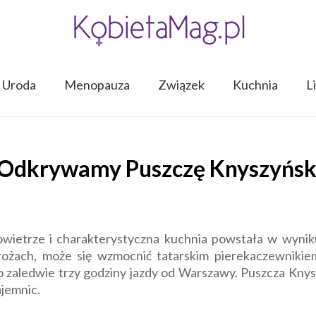
Uroda
Menopauza
Związek
Kuchnia
L
 Odkrywamy Puszczę Knyszyńską 
owietrze i charakterystyczna kuchnia powstała w wynik
ożach, może się wzmocnić tatarskim pierekaczewnikiem
zaledwie trzy godziny jazdy od Warszawy. Puszcza Knysz
ajemnic.