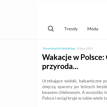
Trendy
Moda
Dziennikarki KobietaMag
,
19 lipca 2023
Wakacje w Polsce:
przyroda…
Urzekające widoki, balsamiczne p
zmęczą spacery po leśnych bezdr
kwasem chlebowym. A wszystko to 
Polsce i wciąż kryje w sobie wiele t