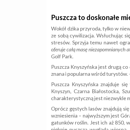
Puszcza to doskonałe mie
Wokół dzika przyroda, tylko w niew
ze sobą cywilizacja. Wsłuchując si
stresów. Sprzyja temu nawet ogra
oferuje całą masę niezapomnianych a
Golf Park.
Puszcza Knyszyńska jest drugą co d
znana i popularna wśród turystów.
Puszcza Knyszyńska znajduje się
Knyszyn, Czarna Białostocka, Sz
charakterystyczną jest niezwykle 
Oprócz gęstych lasów znajdują się t
wzniesienia – najwyższym jest Gó
gatunków roślin. Jest ich aż 850, 
pięknie puszcza wygląda wiosną, k