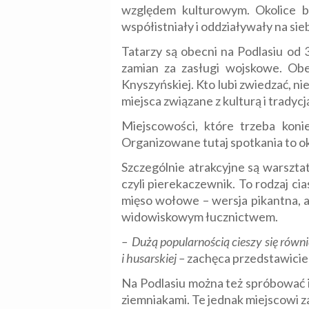
względem kulturowym. Okolice b
współistniały i oddziaływały na sie
Tatarzy są obecni na Podlasiu od 3
zamian za zasługi wojskowe. Ob
Knyszyńskiej. Kto lubi zwiedzać, ni
miejsca związane z kulturą i trady
Miejscowości, które trzeba koni
Organizowane tutaj spotkania to ok
Szczególnie atrakcyjne są warsztat
czyli pierekaczewnik. To rodzaj c
mięso wołowe – wersja pikantna, alb
widowiskowym łucznictwem.
– Dużą popularnością cieszy się równi
i husarskiej –
zachęca przedstawicie
Na Podlasiu można też spróbować i
ziemniakami. Te jednak miejscowi 