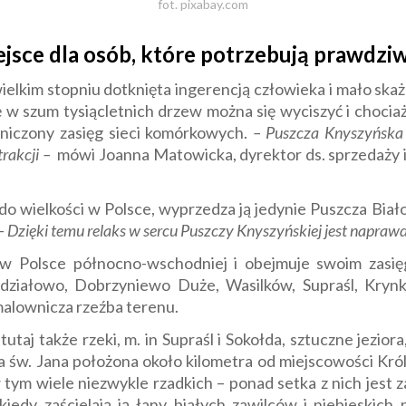
fot. pixabay.com
jsce dla osób, które potrzebują prawdziwe
ielkim stopniu dotknięta ingerencją człowieka i mało skażo
ę w szum tysiącletnich drzew można się wyciszyć i chocia
niczony zasięg sieci komórkowych.
– Puszcza Knyszyńska j
trakcji –
mówi Joanna Matowicka, dyrektor ds. sprzedaży 
o wielkości w Polsce, wyprzedza ją jedynie Puszcza Biało
– Dzięki temu relaks w sercu Puszczy Knyszyńskiej jest napraw
 w Polsce północno-wschodniej i obejmuje swoim zasię
udziałowo, Dobrzyniewo Duże, Wasilków, Supraśl, Krynk
malownicza rzeźba terenu.
utaj także rzeki, m. in Supraśl i Sokołda, sztuczne jeziora
ra św. Jana położona około kilometra od miejscowości K
w tym wiele niezwykle rzadkich – ponad setka z nich jest
iedy zaścielają ją łany białych zawilców i niebieskich