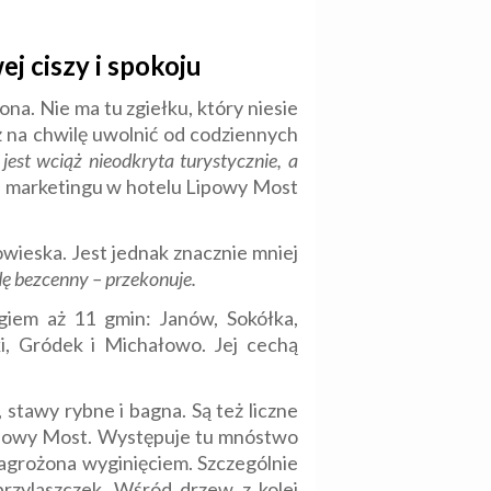
j ciszy i spokoju
na. Nie ma tu zgiełku, który niesie
ż na chwilę uwolnić od codziennych
est wciąż nieodkryta turystycznie, a
i marketingu w hotelu Lipowy Most
wieska. Jest jednak znacznie mniej
dę bezcenny – przekonuje.
giem aż 11 gmin: Janów, Sokółka,
i, Gródek i Michałowo. Jej cechą
, stawy rybne i bagna. Są też liczne
rólowy Most. Występuje tu mnóstwo
 zagrożona wyginięciem. Szczególnie
 przylaszczek. Wśród drzew z kolei