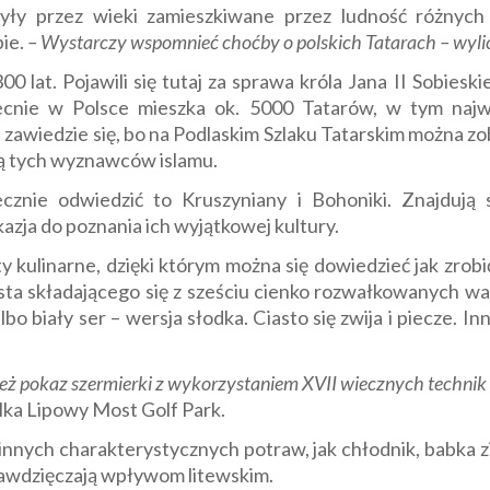
yły przez wieki zamieszkiwane przez ludność różnych 
bie.
– Wystarczy wspomnieć choćby o polskich Tatarach – wyl
00 lat. Pojawili się tutaj za sprawa króla Jana II Sobie
ecnie w Polsce mieszka ok. 5000 Tatarów, w tym najwi
e zawiedzie się, bo na Podlaskim Szlaku Tatarskim można z
cją tych wyznawców islamu.
ecznie odwiedzić to Kruszyniany i Bohoniki. Znajduj
azja do poznania ich wyjątkowej kultury.
y kulinarne, dzięki którym można się dowiedzieć jak zrobić
iasta składającego się z sześciu cienko rozwałkowanych w
o biały ser – wersja słodka. Ciasto się zwija i piecze. In
eż pokaz szermierki z wykorzystaniem XVII wiecznych technik 
lka Lipowy Most Golf Park.
nnych charakterystycznych potraw, jak chłodnik, babka 
zawdzięczają wpływom litewskim.