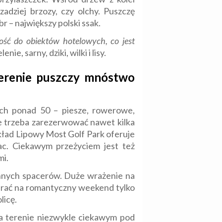
adziej brzozy, czy olchy. Puszczę
r – największy polski ssak.
łość do obiektów hotelowych, co jest
nie, sarny, dziki, wilki i lisy.
terenie puszczy mnóstwo
ich ponad 50 – piesze, rowerowe,
ne trzeba zarezerwować nawet kilka
kład Lipowy Most Golf Park oferuje
lac. Ciekawym przeżyciem jest też
mi.
zinnych spacerów. Duże wrażenie na
ybrać na romantyczny weekend tylko
licę.
na terenie niezwykle ciekawym pod