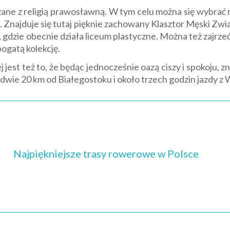
ane z religią prawosławną. W tym celu można się wybrać n
 Znajduje się tutaj pięknie zachowany Klasztor Męski Zwi
gdzie obecnie działa liceum plastyczne. Można też zajrze
ogatą kolekcję.
 jest też to, że będąc jednocześnie oazą ciszy i spokoju, 
dwie 20 km od Białegostoku i około trzech godzin jazdy z
Najpiękniejsze trasy rowerowe w Polsce