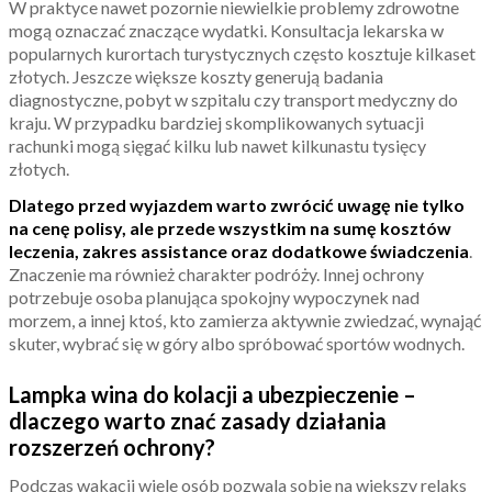
W praktyce nawet pozornie niewielkie problemy zdrowotne
mogą oznaczać znaczące wydatki. Konsultacja lekarska w
popularnych kurortach turystycznych często kosztuje kilkaset
złotych. Jeszcze większe koszty generują badania
diagnostyczne, pobyt w szpitalu czy transport medyczny do
kraju. W przypadku bardziej skomplikowanych sytuacji
rachunki mogą sięgać kilku lub nawet kilkunastu tysięcy
złotych.
Dlatego przed wyjazdem warto zwrócić uwagę nie tylko
na cenę polisy, ale przede wszystkim na sumę kosztów
leczenia, zakres assistance oraz dodatkowe świadczenia
.
Znaczenie ma również charakter podróży. Innej ochrony
potrzebuje osoba planująca spokojny wypoczynek nad
morzem, a innej ktoś, kto zamierza aktywnie zwiedzać, wynająć
skuter, wybrać się w góry albo spróbować sportów wodnych.
Lampka wina do kolacji a ubezpieczenie –
dlaczego warto znać zasady działania
rozszerzeń ochrony?
Podczas wakacji wiele osób pozwala sobie na większy relaks