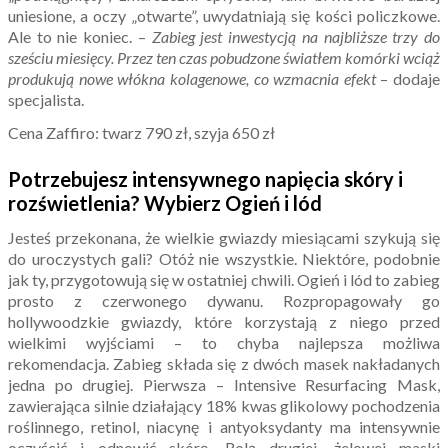
uniesione, a oczy „otwarte”, uwydatniają się kości policzkowe.
Ale to nie koniec. –
Zabieg jest inwestycją na najbliższe trzy do
sześciu miesięcy. Przez ten czas pobudzone światłem komórki wciąż
produkują nowe włókna kolagenowe, co wzmacnia efekt
– dodaje
specjalista.
Cena Zaffiro: twarz 790 zł, szyja 650 zł
Potrzebujesz intensywnego napięcia skóry i
rozświetlenia? Wybierz Ogień i lód
Jesteś przekonana, że wielkie gwiazdy miesiącami szykują się
do uroczystych gali? Otóż nie wszystkie. Niektóre, podobnie
jak ty, przygotowują się w ostatniej chwili. Ogień i lód to zabieg
prosto z czerwonego dywanu. Rozpropagowały go
hollywoodzkie gwiazdy, które korzystają z niego przed
wielkimi wyjściami – to chyba najlepsza możliwa
rekomendacja. Zabieg składa się z dwóch masek nakładanych
jedna po drugiej. Pierwsza – Intensive Resurfacing Mask,
zawierająca silnie działający 18% kwas glikolowy pochodzenia
roślinnego, retinol, niacynę i antyoksydanty ma intensywnie
oczyścić i odnowić skórę. Rolą drugiej, żelowej maski