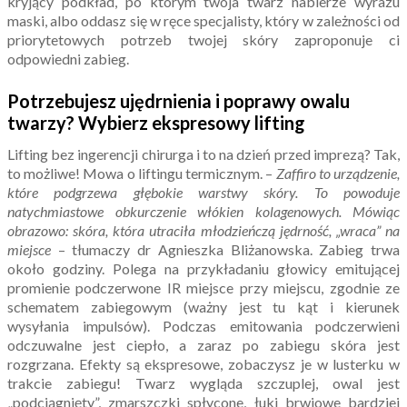
kryjący podkład, po którym twoja twarz nabierze wyrazu
maski, albo oddasz się w ręce specjalisty, który w zależności od
priorytetowych potrzeb twojej skóry zaproponuje ci
odpowiedni zabieg.
Potrzebujesz ujędrnienia i poprawy owalu
twarzy? Wybierz ekspresowy lifting
Lifting bez ingerencji chirurga i to na dzień przed imprezą? Tak,
to możliwe! Mowa o liftingu termicznym. –
Zaffiro to urządzenie,
które podgrzewa głębokie warstwy skóry. To powoduje
natychmiastowe obkurczenie włókien kolagenowych. Mówiąc
obrazowo: skóra, która utraciła młodzieńczą jędrność, „wraca” na
miejsce
– tłumaczy dr Agnieszka Bliżanowska. Zabieg trwa
około godziny. Polega na przykładaniu głowicy emitującej
promienie podczerwone IR miejsce przy miejscu, zgodnie ze
schematem zabiegowym (ważny jest tu kąt i kierunek
wysyłania impulsów). Podczas emitowania podczerwieni
odczuwalne jest ciepło, a zaraz po zabiegu skóra jest
rozgrzana. Efekty są ekspresowe, zobaczysz je w lusterku w
trakcie zabiegu! Twarz wygląda szczuplej, owal jest
„podciągnięty”, zmarszczki spłycone, łuki brwiowe bardziej