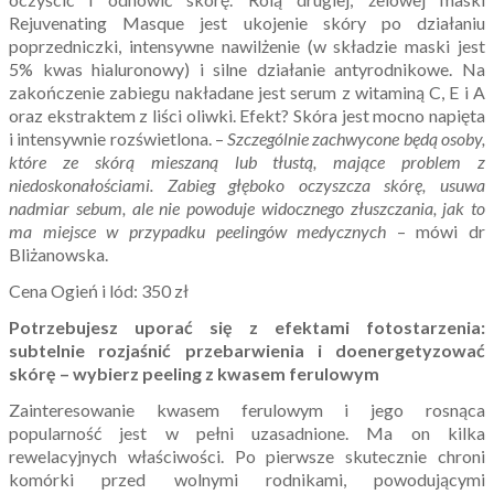
Rejuvenating Masque jest ukojenie skóry po działaniu
poprzedniczki, intensywne nawilżenie (w składzie maski jest
5% kwas hialuronowy) i silne działanie antyrodnikowe. Na
zakończenie zabiegu nakładane jest serum z witaminą C, E i A
oraz ekstraktem z liści oliwki. Efekt? Skóra jest mocno napięta
i intensywnie rozświetlona. –
Szczególnie zachwycone będą osoby,
które ze skórą mieszaną lub tłustą, mające problem z
niedoskonałościami. Zabieg głęboko oczyszcza skórę, usuwa
nadmiar sebum, ale nie powoduje widocznego złuszczania, jak to
ma miejsce w przypadku peelingów medycznych
– mówi dr
Bliżanowska.
Cena Ogień i lód: 350 zł
Potrzebujesz uporać się z efektami fotostarzenia:
subtelnie rozjaśnić przebarwienia i doenergetyzować
skórę – wybierz peeling z kwasem ferulowym
Zainteresowanie kwasem ferulowym i jego rosnąca
popularność jest w pełni uzasadnione. Ma on kilka
rewelacyjnych właściwości. Po pierwsze skutecznie chroni
komórki przed wolnymi rodnikami, powodującymi