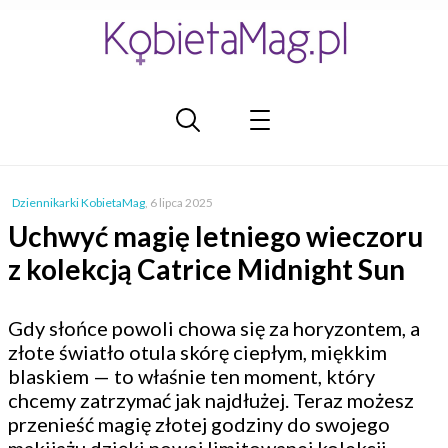
Dziennikarki KobietaMag
,
6 lipca 2025
Uchwyć magię letniego wieczoru
z kolekcją Catrice Midnight Sun
Gdy słońce powoli chowa się za horyzontem, a
złote światło otula skórę ciepłym, miękkim
blaskiem — to właśnie ten moment, który
chcemy zatrzymać jak najdłużej. Teraz możesz
przenieść magię złotej godziny do swojego