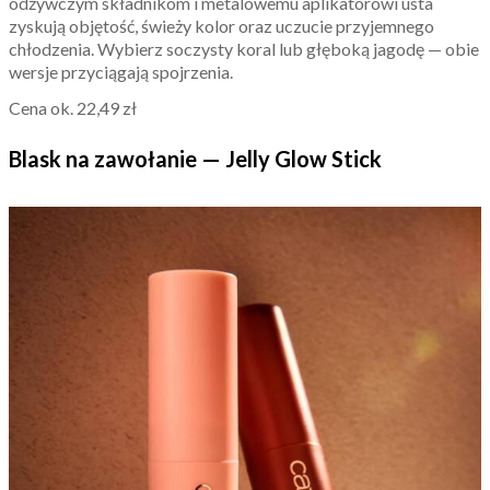
odżywczym składnikom i metalowemu aplikatorowi usta
zyskują objętość, świeży kolor oraz uczucie przyjemnego
chłodzenia. Wybierz soczysty koral lub głęboką jagodę — obie
wersje przyciągają spojrzenia.
Cena ok. 22,49 zł
Blask na zawołanie — Jelly Glow Stick