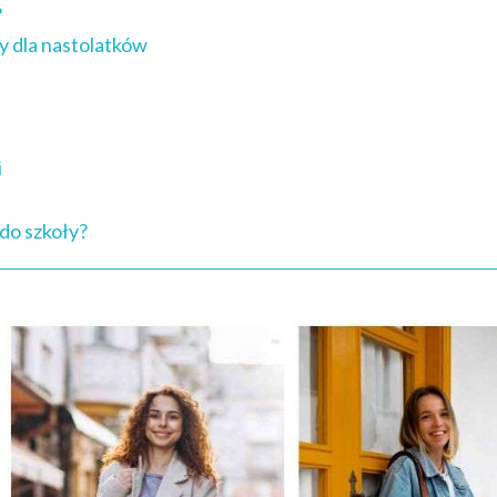
?
y dla nastolatków
i
do szkoły?