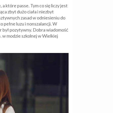
 które passe. Tym co się liczy jest
ca zbyt dużo ciała i niezbyt
 sztywnych zasad w odniesieniu do
o pełne luzu i nonszalancji. W
iór był pozytywny. Dobra wiadomość
p. w modzie szkolnej w Wielkiej