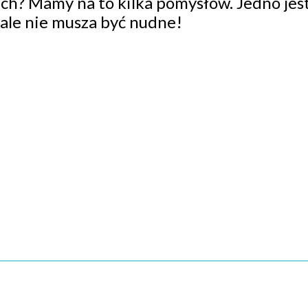
ch? Mamy na to kilka pomysłów. Jedno jes
cale nie musza być nudne!