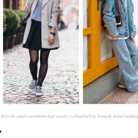
Ubiór do szkoły powinien być czysty i schludny/Fot. Freepik, kolaż redakcj
?