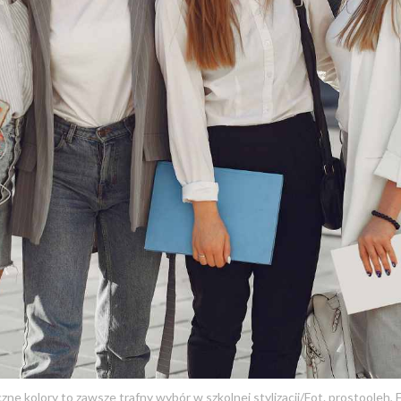
zne kolory to zawsze trafny wybór w szkolnej stylizacji/Fot. prostooleh, 