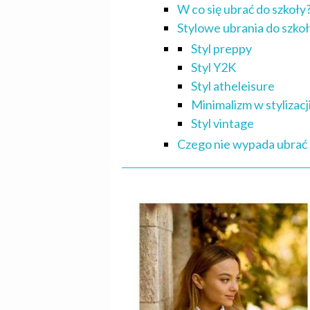
W co się ubrać do szkoły
Stylowe ubrania do szkoł
Styl preppy
Styl Y2K
Styl atheleisure
Minimalizm w stylizacj
Styl vintage
Czego nie wypada ubrać 