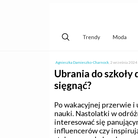
Trendy
Moda
Agnieszka Damieszko-Charnock
,
2 września 2024
Ubrania do szkoły 
sięgnąć?
Po wakacyjnej przerwie i
nauki. Nastolatki w odróż
interesować się panujący
influencerów czy inspiruj