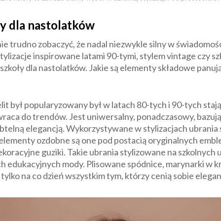
y dla nastolatków
ie trudno zobaczyć, że nadal niezwykle silny w świadomo
Stylizacje inspirowane latami 90-tymi, stylem vintage czy s
 szkoły dla nastolatków. Jakie są elementy składowe panu
t był popularyzowany był w latach 80-tych i 90-tych stają
wraca do trendów. Jest uniwersalny, ponadczasowy, bazują
ubtelną elegancją. Wykorzystywane w stylizacjach ubrania 
niej elementy ozdobne są one pod postacią oryginalnych e
ekoracyjne guziki. Takie ubrania stylizowane na szkolnych 
 edukacyjnych mody. Plisowane spódnice, marynarki w krat
e tylko na co dzień wszystkim tym, którzy cenią sobie eleg