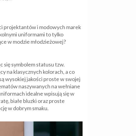
ści projektantów i modowych marek
zkolnymi uniformami to tylko
jące w modzie młodzieżowej?
c się symbolem statusu tzw.
cy na klasycznych kolorach, a co
są wysokiej jakości proste w swojej
mblematów naszywanych na wełniane
uniformach idealne wpisują się w
ę, białe bluzki oraz proste
ancję w dobrym smaku.