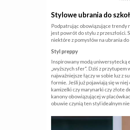
Stylowe ubrania do szkoł
Podpatrując obowiązujące trendy n
jest powrót do stylu z przeszłości. 
niektóre z pomysłów na ubrania do
Styl preppy
Inspirowany modą uniwersytecką eli
„wyższych sfer”. Dziś z przytupem 
najważniejsze łączy w sobie luz z s
formie. Jeśli już pojawiają się w 
kamizelki czy marynarki czy złote d
kanony obowiązującej w placówkach
obuwie czynią ten styl idealnym ni