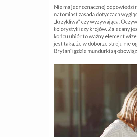
Nie ma jednoznacznej odpowiedzi na 
natomiast zasada dotycząca wyglądu
„krzykliwa” czy wyzywająca. Oczywi
kolorystyki czy krojów. Zalecany je
końcu ubiór to ważny element wize
jest taka, że w doborze stroju nie o
Brytanii gdzie mundurki są obowią