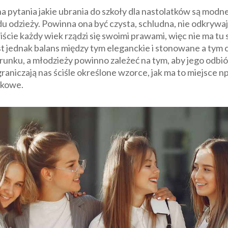
pytania jakie ubrania do szkoły dla nastolatków są modne, a
 odzieży. Powinna ona być czysta, schludna, nie odkrywają
ście każdy wiek rządzi się swoimi prawami, więc nie ma tu
st jednak balans między tym eleganckie i stonowane a tym c
runku, a młodzieży powinno zależeć na tym, aby jego odb
graniczają nas ściśle określone wzorce, jak ma to miejsce n
zkowe.