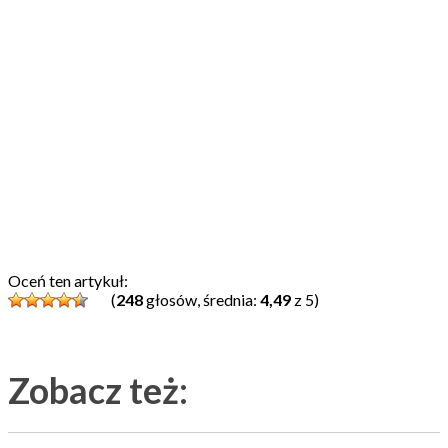
Oceń ten artykuł:
(
248
głosów, średnia:
4,49
z 5)
Zobacz też: