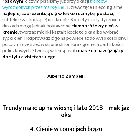
różowym
, o czym pisaliśmy już przy okazji
trendów
wyróżnionych przez markę Bell
. Dziewczęce i nieco figlarne
najlepiej zaprezentują się w lekko rozmytej postaci
,
subtelnie zachodzącej na skronie. Kobiety o artystycznych
duszach mogą jednak postawić na
ciemnoróżowy cień w
kremie
, tworząc miękki kształt kociego oka albo wybrać
sypki cień i rozprowadzić go na powiece aż do wysokości brwi,
po czym rozetrzeć w stronę skroni oraz górnych partii kości
policzkowych. Stworzą w ten sposób
make up nawiązujący
do stylu elżbietańskiego
.
Alberto Zambelli
Trendy make up na wiosnę i lato 2018 – makijaż
oka
4. Cienie w tonacjach brązu