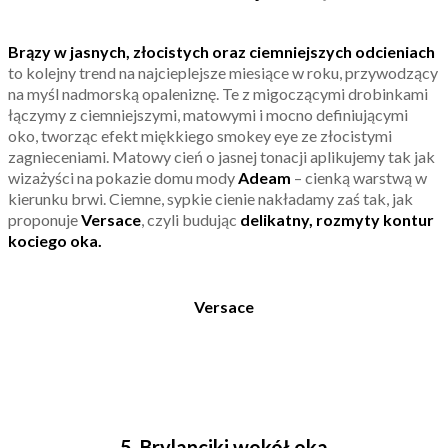
Brązy w jasnych, złocistych oraz ciemniejszych odcieniach
to kolejny trend na najcieplejsze miesiące w roku, przywodzący
na myśl nadmorską opaleniznę. Te z migoczącymi drobinkami
łączymy z ciemniejszymi, matowymi i mocno definiującymi
oko, tworząc efekt miękkiego smokey eye ze złocistymi
zagnieceniami. Matowy cień o jasnej tonacji aplikujemy tak jak
wizażyści na pokazie domu mody
Adeam
– cienką warstwą w
kierunku brwi. Ciemne, sypkie cienie nakładamy zaś tak, jak
proponuje
Versace
, czyli budując
delikatny, rozmyty kontur
kociego oka.
Versace
5. Brylanciki wokół oka