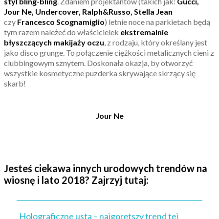
styl bling-bling
. Zdaniem projektantów (takich jak:
Gucci,
Jour Ne, Undercover, Ralph&Russo, Stella Jean
czy
Francesco Scognamiglio
) letnie noce na parkietach będą
tym razem należeć do właścicielek
ekstremalnie
błyszczących makijaży oczu
, z rodzaju, który określany jest
jako disco grunge. To połączenie ciężkości metalicznych cieni z
clubbingowym sznytem. Doskonała okazja, by otworzyć
wszystkie kosmetyczne puzderka skrywające skrzący się
skarb!
Jour Ne
Jesteś ciekawa innych urodowych trendów na
wiosnę i lato 2018? Zajrzyj tutaj:
Holograficzne usta – najgorętszy trend tej