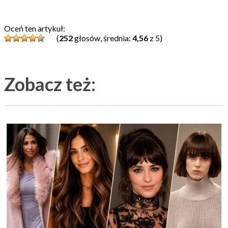
Oceń ten artykuł:
(
252
głosów, średnia:
4,56
z 5)
Zobacz też: