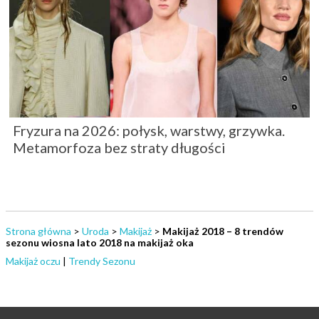
Fryzura na 2026: połysk, warstwy, grzywka.
Metamorfoza bez straty długości
Strona główna
>
Uroda
>
Makijaż
>
Makijaż 2018 – 8 trendów
sezonu wiosna lato 2018 na makijaż oka
Makijaż oczu
|
Trendy Sezonu