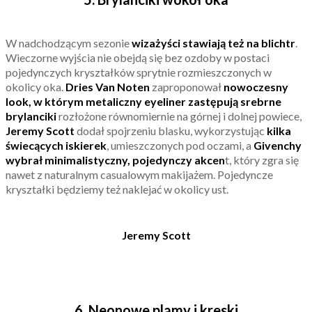
W nadchodzącym sezonie
wizażyści stawiają też na blichtr
.
Wieczorne wyjścia nie obejdą się bez ozdoby w postaci
pojedynczych kryształków sprytnie rozmieszczonych w
okolicy oka.
Dries Van Noten
zaproponował
nowoczesny
look, w którym metaliczny eyeliner zastępują srebrne
brylanciki
rozłożone równomiernie na górnej i dolnej powiece,
Jeremy Scott
dodał spojrzeniu blasku, wykorzystując
kilka
świecących iskierek
, umieszczonych pod oczami, a
Givenchy
wybrał minimalistyczny, pojedynczy akcen
t, który zgra się
nawet z naturalnym casualowym makijażem. Pojedyncze
kryształki będziemy też naklejać w okolicy ust.
Jeremy Scott
6. Neonowe plamy i kreski