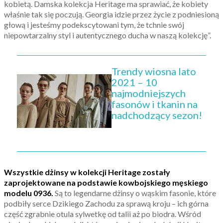
kobietą. Damska kolekcja Heritage ma sprawiać, że kobiety
właśnie tak się poczują. Georgia idzie przez życie z podniesioną
głową i jesteśmy podekscytowani tym, że tchnie swój
niepowtarzalny styl i autentycznego ducha w naszą kolekcję”.
Trendy wiosna lato
2021 – 10
najmodniejszych
fasonów i tkanin na
nadchodzący sezon!
Wszystkie dżinsy w kolekcji Heritage zostały
zaprojektowane na podstawie kowbojskiego męskiego
modelu 0936.
Są to legendarne dżinsy o wąskim fasonie, które
podbiły serce Dzikiego Zachodu za sprawą kroju – ich górna
część zgrabnie otula sylwetkę od talii aż po biodra. Wśród