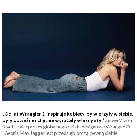
„Od lat Wrangler® inspiruje kobiety, by wierzyły w siebie,
były odważne i chętnie wyrażały własny styl”
, mówi Vivian
Rivetti, wiceprezes globalnego działu designu we Wrangler®.
„Georia May Jagger jest przedsiębiorczą, pewną siebie