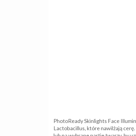
PhotoReady Skinlights Face Illumin
Lactobacillus, które nawilżają cer
lub na wybrane partie twarzy, by u