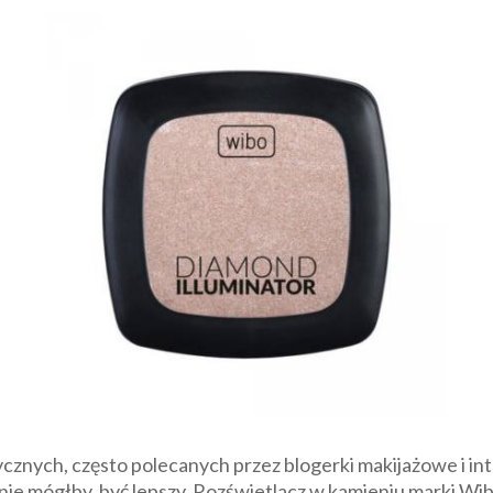
cznych, często polecanych przez blogerki makijażowe i in
 nie mógłby być lepszy. Rozświetlacz w kamieniu marki W