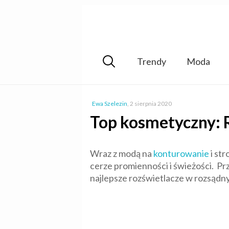
Trendy
Moda
Ewa Szelezin
,
2 sierpnia 2020
Top kosmetyczny: 
Wraz z modą na
konturowanie
i st
cerze promienności i świeżości. P
najlepsze rozświetlacze w rozsądn