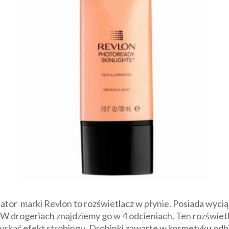
ator marki Revlon to rozświetlacz w płynie. Posiada wyci
ę. W drogeriach znajdziemy go w 4 odcieniach. Ten rozświ
zyskać efekt strobingu. Drobinki zawarte w kosmetyku odbi