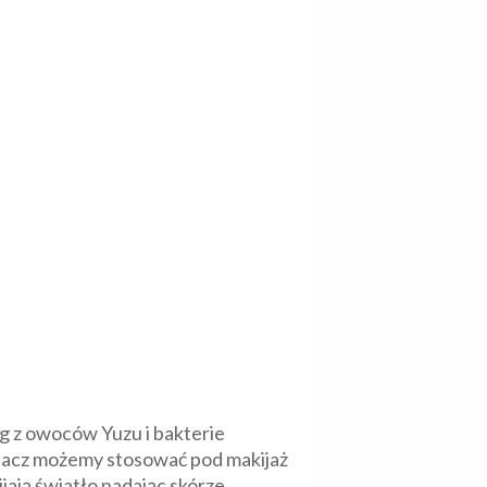
ąg z owoców Yuzu i bakterie
etlacz możemy stosować pod makijaż
jają światło nadając skórze