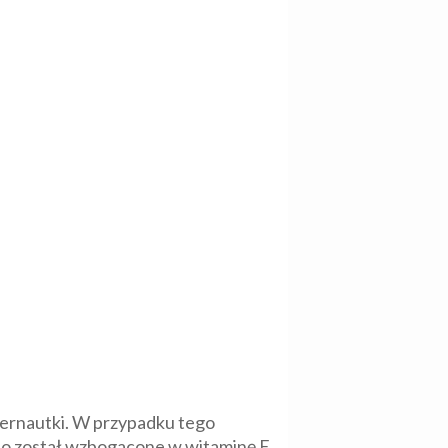
ternautki. W przypadku tego
ibo został wzbogacone w witaminę E