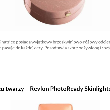
minatrice posiada wyjątkowy brzoskwiniowo-różowy odcień
e pasuje do każdej cery. Pozodtawia skórę odżywioną i roz
żu twarzy – Revlon PhotoReady Skinlights