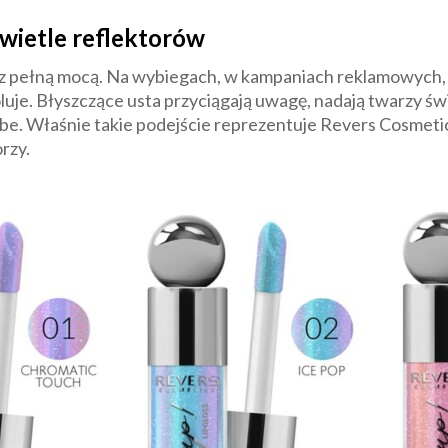
świetle reflektorów
z pełną mocą. Na wybiegach, w kampaniach reklamowych, a
uje. Błyszczące usta przyciągają uwagę, nadają twarzy świ
ibe. Właśnie takie podejście reprezentuje Revers Cosmetics
rzy.