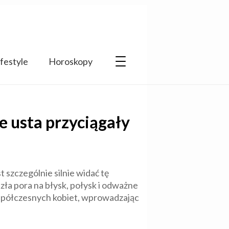
ifestyle
Horoskopy
e usta przyciągały
t szczególnie silnie widać tę
zła pora na błysk, połysk i odważne
współczesnych kobiet, wprowadzając