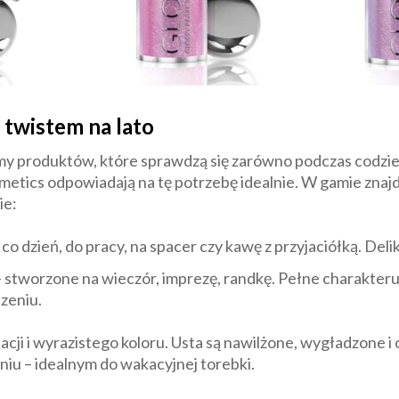
 twistem na lato
y produktów, które sprawdzą się zarówno podczas codzie
etics odpowiadają na tę potrzebę idealnie. W gamie znajd
ie:
 co dzień, do pracy, na spacer czy kawę z przyjaciółką. Deli
 stworzone na wieczór, imprezę, randkę. Pełne charakteru
zeniu.
cji i wyrazistego koloru. Usta są nawilżone, wygładzone i 
u – idealnym do wakacyjnej torebki.