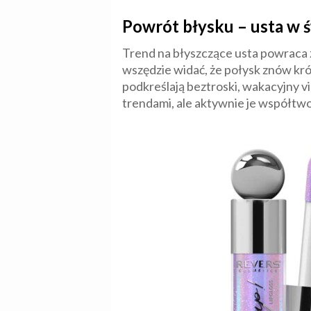
Powrót błysku – usta w 
Trend na błyszczące usta powraca 
wszędzie widać, że połysk znów król
podkreślają beztroski, wakacyjny v
trendami, ale aktywnie je współtwo