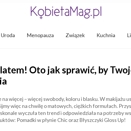
Uroda
Menopauza
Związek
Kuchnia
L
latem! Oto jak sprawić, by Twoj
ia
 na więcej – więcej swobody, koloru i blasku. W makijażu us
jmy więc na chwilę o matowych, ciężkich formułach. Przys
skonale wyczuła ten trend i odpowiedziała na potrzeby 
uktów: Pomadki w płynie Chic oraz Błyszczyki Gloss Up!