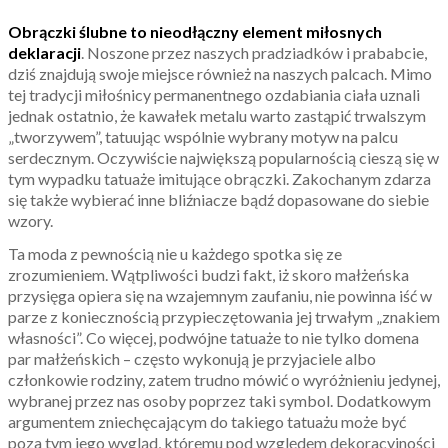
Obrączki ślubne to nieodłączny element miłosnych
deklaracji
. Noszone przez naszych pradziadków i prababcie,
dziś znajdują swoje miejsce również na naszych palcach. Mimo
tej tradycji miłośnicy permanentnego ozdabiania ciała uznali
jednak ostatnio, że kawałek metalu warto zastąpić trwalszym
„tworzywem”, tatuując wspólnie wybrany motyw na palcu
serdecznym. Oczywiście największą popularnością cieszą się w
tym wypadku tatuaże imitujące obrączki. Zakochanym zdarza
się także wybierać inne bliźniacze bądź dopasowane do siebie
wzory.
Ta moda z pewnością nie u każdego spotka się ze
zrozumieniem. Wątpliwości budzi fakt, iż skoro małżeńska
przysięga opiera się na wzajemnym zaufaniu, nie powinna iść w
parze z koniecznością przypieczętowania jej trwałym „znakiem
własności”. Co więcej, podwójne tatuaże to nie tylko domena
par małżeńskich – często wykonują je przyjaciele albo
członkowie rodziny, zatem trudno mówić o wyróżnieniu jedynej,
wybranej przez nas osoby poprzez taki symbol. Dodatkowym
argumentem zniechęcającym do takiego tatuażu może być
poza tym jego wygląd, któremu pod względem dekoracyjności