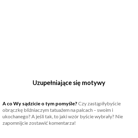
Uzupełniające się motywy
A co Wy sądzicie o tym pomyśle?
Czy zastąpiłybyście
obrączkę bliźniaczym tatuażem na palcach – swoim i
ukochanego? A jeśli tak, to jaki wzór byście wybrały? Nie
zapomnijcie zostawić komentarza!