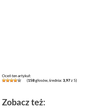
Oceń ten artykuł:
(
158
głosów, średnia:
3,97
z 5)
Zobacz też: