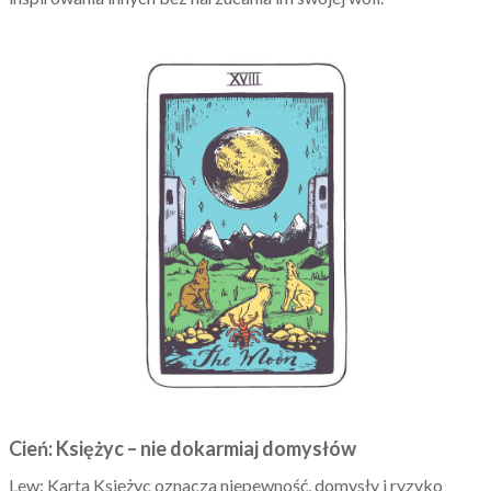
Cień: Księżyc – nie dokarmiaj domysłów
Lew: Karta Księżyc oznacza niepewność, domysły i ryzyko