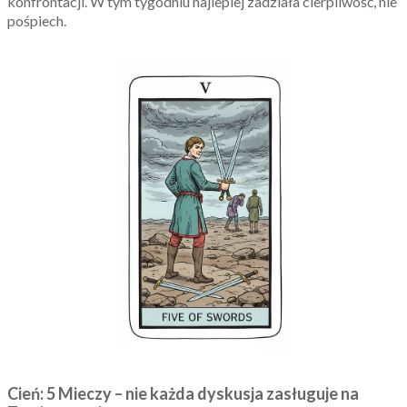
konfrontacji. W tym tygodniu najlepiej zadziała cierpliwość, nie
pośpiech.
Cień: 5 Mieczy – nie każda dyskusja zasługuje na