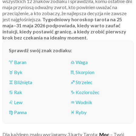
wszystkich 12 znaków zodiaku i sprawdziła, komu ostatnie dni
maja przyniosą odważny zwrot, kto powinien uważać na
przeciążenie, a kto zobaczy, że najlepsza decyzja nie zawsze
jest najgłośniejsza.
Tygodniowy horoskop tarota na 25
maja–31 maja 2026 podpowiada, kiedy warto zaufać
intuicji, kiedy postawić granicę, a kiedy zrobić pierwszy
krok bez czekania na idealny moment.
Sprawdź swój znak zodiaku:
♈ Baran
♎ Waga
♉ Byk
♏ Skorpion
♊ Bliźnięta
♐ Strzelec
♋ Rak
♑ Koziorożec
♌ Lew
♒ Wodnik
♍ Panna
♓ Ryby
Dla każdego znaku wyciągamy 3 karty Tarota:
Moc
– Twój