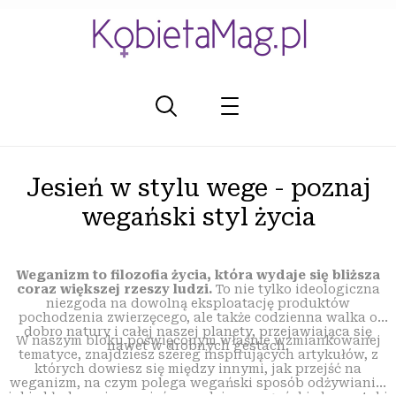
Jesień w stylu wege - poznaj
wegański styl życia
Weganizm to filozofia życia, która wydaje się bliższa
coraz większej rzeszy ludzi.
To nie tylko ideologiczna
niezgoda na dowolną eksploatację produktów
pochodzenia zwierzęcego, ale także codzienna walka o
dobro natury i całej naszej planety, przejawiająca się
W naszym bloku poświęconym właśnie wzmiankowanej
nawet w drobnych gestach.
tematyce, znajdziesz szereg inspirujących artykułów, z
których dowiesz się między innymi, jak przejść na
weganizm, na czym polega wegański sposób odżywiania,