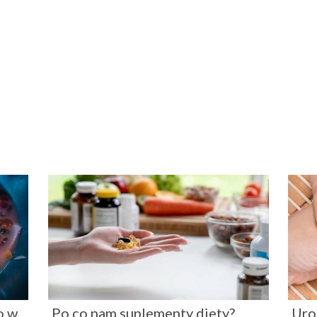
o w
Po co nam suplementy diety?
Uro